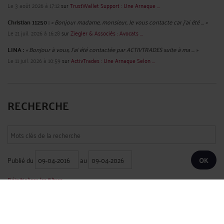
Le 3 août 2026 à 17:12
sur
TrustWallet Support : Une Arnaque ...
Christian 11250 :
« Bonjour madame, monsieur, Je vous contacte car j'ai été ... »
Le 21 juil. 2026 à 16:28
sur
Ziegler & Associés : Avocats ...
LINA :
« Bonjour à vous, J'ai été contactée par ACTIVTRADES suite à ma ... »
Le 11 juil. 2026 à 10:59
sur
ActivTrades : Une Arnaque Selon ...
RECHERCHE
Publié du
au
Réinitialiser les filtres