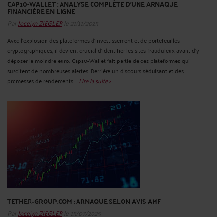
CAP10-WALLET : ANALYSE COMPLÈTE D’UNE ARNAQUE
FINANCIÈRE EN LIGNE
Par
Jocelyn ZIEGLER
le 21/11/2025
Avec l’explosion des plateformes d’investissement et de portefeuilles
cryptographiques, il devient crucial d’identifier les sites frauduleux avant d’y
déposer le moindre euro. Cap10-Wallet fait partie de ces plateformes qui
suscitent de nombreuses alertes. Derrière un discours séduisant et des
promesses de rendements ...
Lire la suite >
TETHER‑GROUP.COM : ARNAQUE SELON AVIS AMF
Par
Jocelyn ZIEGLER
le 15/07/2025