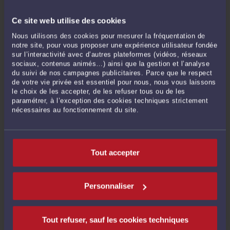
Ce site web utilise des cookies
Nous utilisons des cookies pour mesurer la fréquentation de
notre site, pour vous proposer une expérience utilisateur fondée
sur l’interactivité avec d’autres plateformes (vidéos, réseaux
sociaux, contenus animés…) ainsi que la gestion et l’analyse
du suivi de nos campagnes publicitaires. Parce que le respect
de votre vie privée est essentiel pour nous, nous vous laissons
WISECAPITALSFR.COM : DES AVIS QUI ÉVOQUENT UNE ARNAQUE
le choix de les accepter, de les refuser tous ou de les
Par
Jocelyn ZIEGLER
le 24/11/2025 - 1 commentaire
paramétrer, à l’exception des cookies techniques strictement
nécessaires au fonctionnement du site.
Le nombre d’arnaques financières en ligne connaît une croissance fulgurante.
Les fraudeurs créent des sites toujours plus sophistiqués pour attirer les
investisseurs, puis disparaissent après avoir encaissé des sommes parfois
considérables. Parmi les plateformes récemment observées figure ...
Lire la suite >
Tout accepter
Personnaliser
Tout refuser, sauf les cookies techniques