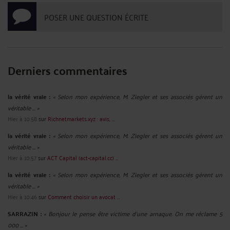
POSER UNE QUESTION ÉCRITE
Derniers commentaires
la vérité vraie :
« Selon mon expérience, M. Ziegler et ses associés gèrent un
véritable ... »
Hier à 10:58
sur
Richnetmarkets.xyz : avis, ...
la vérité vraie :
« Selon mon expérience, M. Ziegler et ses associés gèrent un
véritable ... »
Hier à 10:57
sur
ACT Capital (act-capital.cc) ...
la vérité vraie :
« Selon mon expérience, M. Ziegler et ses associés gèrent un
véritable ... »
Hier à 10:46
sur
Comment choisir un avocat ...
SARRAZIN :
« Bonjour Je pense être victime d'une arnaque. On me réclame 5
000 ... »