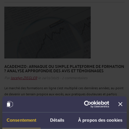
ACADEMIZO : ARNAQUE OU SIMPLE PLATEFORME DE FORMATION
? ANALYSE APPROFONDIE DES AVIS ET TÉMOIGNAGES
Par
Jocelyn ZIEGLER
le 24/11/2025 - 2 commentaires
Le marché des formations en ligne s’est multiplié ces dernières années, au point
de devenir un terrain propice aux excès, aux pratiques douteuses et parfois
même à de véritables arnaques financières. L’essor des outils numériques a
facilité l’apparition de centaines de ...
Lire la suite >
Consentement
Détails
À propos des cookies