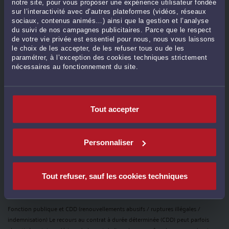
Par
Juliette CHORON
le 12/07/2024
notre site, pour vous proposer une expérience utilisateur fondée
sur l’interactivité avec d’autres plateformes (vidéos, réseaux
En juillet et août 2024, la circulation à PARIS sera limitée à l’occasion des Jeux
sociaux, contenus animés…) ainsi que la gestion et l’analyse
Olympiques et paralympiques. Retour sur les itinéraires (im)possibles. Pendant
du suivi de nos campagnes publicitaires. Parce que le respect
de votre vie privée est essentiel pour nous, nous vous laissons
toute la période des Jeux, des périmètres de sécurité entraîneront de fortes
le choix de les accepter, de les refuser tous ou de les
restrictions d’accès pour ...
Lire la suite >
paramétrer, à l’exception des cookies techniques strictement
nécessaires au fonctionnement du site.
Tout accepter
Personnaliser
Tout refuser, sauf les cookies techniques
FONCTION PUBLIQUE ET RUPTURE DU CDD ✒️
Par
Juliette CHORON
le 03/07/2024
Fonction publique et CDD (renouvellements abusifs / ruptures illégales /
indemnisation) Le recours au contrat à durée déterminée (CDD) peut parfois