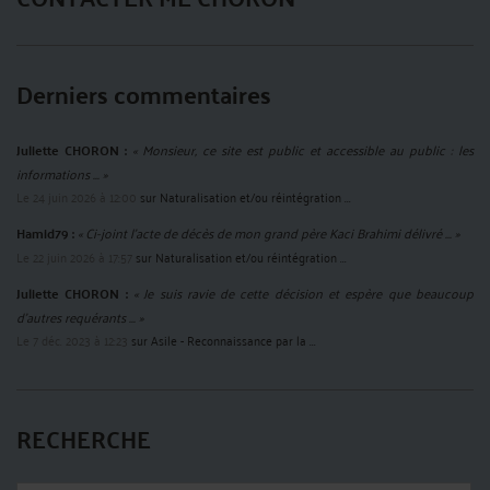
Derniers commentaires
Juliette CHORON :
« Monsieur, ce site est public et accessible au public : les
informations ... »
Le 24 juin 2026 à 12:00
sur
Naturalisation et/ou réintégration ...
Hamid79 :
« Ci-joint l'acte de décès de mon grand père Kaci Brahimi délivré ... »
Le 22 juin 2026 à 17:57
sur
Naturalisation et/ou réintégration ...
Juliette CHORON :
« Je suis ravie de cette décision et espère que beaucoup
d'autres requérants ... »
Le 7 déc. 2023 à 12:23
sur
Asile - Reconnaissance par la ...
RECHERCHE