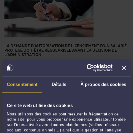
LA DEMANDE D’AUTORISATION DE LICENCIEMENT D’UN SALARIÉ
PROTÉGÉ DOIT ÊTRE RÉGULARISÉE AVANT LA DÉCISION DE
L’ADMINISTRATION
Par
Karine GERONIMI
le 18/04/2024
Il appartient à l'inspecteur du travail de vérifier la qualité de l'auteur de la
demande d'autorisation de licenciement d'un salarié protégé qui doit être
l'employeur ou une personne ayant qualité pour agir en son nom. Le Conseil
Consentement
Détails
À propos des cookies
d’Etat précise que lorsque la demande ...
Lire la suite >
Ce site web utilise des cookies
Nous utilisons des cookies pour mesurer la fréquentation de
notre site, pour vous proposer une expérience utilisateur fondée
sur l’interactivité avec d’autres plateformes (vidéos, réseaux
sociaux, contenus animés…) ainsi que la gestion et l’analyse