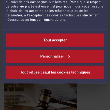
du suivi de nos campagnes publicitaires. Parce que le respect
de votre vie privée est essentiel pour nous, nous vous laissons
le choix de les accepter, de les refuser tous ou de les
paramétrer, à l’exception des cookies techniques strictement
nécessaires au fonctionnement du site.
MINORATION DE LA CLAUSE PÉNALE INCLUSE DANS UNE
CLAUSE DE NON CONCURRENCE
Par
Karine GERONIMI
le 18/04/2024
Tout accepter
La clause pénale, sanction contractuelle du manquement d'une partie à ses
obligations, s'applique du seul fait de cette inexécution, sans que le créancier de
l'obligation n'ait à rapporter la preuve de son préjudice. Une Cour d’appel, après
Personnaliser
avoir observé qu’un seul acte en ...
Lire la suite >
Tout refuser, sauf les cookies techniques