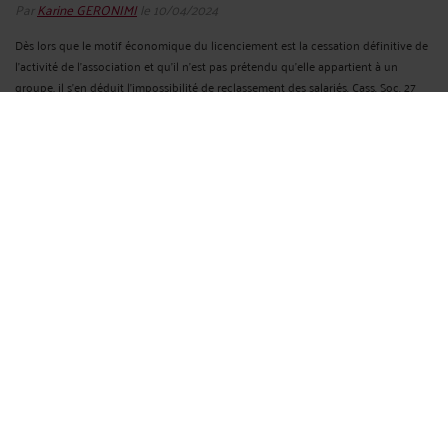
Par
Karine GERONIMI
le 10/04/2024
Dès lors que le motif économique du licenciement est la cessation définitive de
l'activité de l'association et qu'il n'est pas prétendu qu'elle appartient à un
groupe, il s’en déduit l’impossibilité de reclassement des salariés. Cass. Soc. 27
mars 2024, n° ...
Lire la suite >
HABILLAGE ET DÉSHABILLAGE SUR LE LIEU DE TRAVAIL ET
TEMPS DE TRAVAIL EFFECTIF
Par
Karine GERONIMI
le 10/04/2024
Selon leur contrat de travail, des salariés éducateurs sportifs sont tenus d'assurer