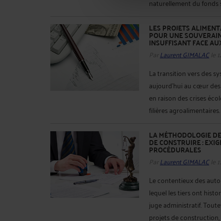
naturellement du fonds su
LES PROJETS ALIMENTA
POUR UNE SOUVERAIN
INSUFFISANT FACE AU
Par
Laurent GIMALAC
le 1
La transition vers des sy
aujourd’hui au cœur des
en raison des crises écol
filières agroalimentaires.
LA MÉTHODOLOGIE DE 
DE CONSTRUIRE : EXI
PROCÉDURALES
Par
Laurent GIMALAC
le 1
Le contentieux des auto
lequel les tiers ont his
juge administratif. Toutef
projets de construction,