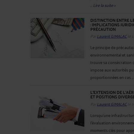
...
Lire la suite >
DISTINCTION ENTRE L
: IMPLICATIONS JURID
PRÉCAUTION
Par
Laurent GIMALAC
le 1
Le principe de précauti
environnemental et sanit
trouve sa consécration da
impose aux autorités pu
proportionnées en cas ..
L’EXTENSION DE L’AÉR
ET POSITIONS DIVERG
Par
Laurent GIMALAC
le 
Lorsqu'une infrastructur
l'évaluation environneme
moments clés pour appréc