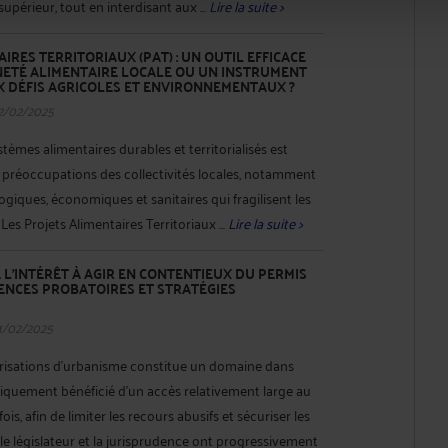
périeur, tout en interdisant aux ...
Lire la suite >
IRES TERRITORIAUX (PAT) : UN OUTIL EFFICACE
ETÉ ALIMENTAIRE LOCALE OU UN INSTRUMENT
X DÉFIS AGRICOLES ET ENVIRONNEMENTAUX ?
2/02/2025
stèmes alimentaires durables et territorialisés est
 préoccupations des collectivités locales, notamment
ogiques, économiques et sanitaires qui fragilisent les
 Les Projets Alimentaires Territoriaux ...
Lire la suite >
L’INTÉRÊT À AGIR EN CONTENTIEUX DU PERMIS
GENCES PROBATOIRES ET STRATÉGIES
1/02/2025
risations d’urbanisme constitue un domaine dans
toriquement bénéficié d’un accès relativement large au
ois, afin de limiter les recours abusifs et sécuriser les
 le législateur et la jurisprudence ont progressivement