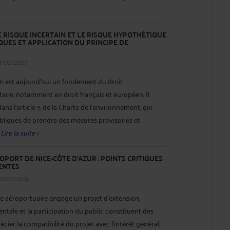
E RISQUE INCERTAIN ET LE RISQUE HYPOTHÉTIQUE
IQUES ET APPLICATION DU PRINCIPE DE
1/02/2025
on est aujourd’hui un fondement du droit
aire, notamment en droit français et européen. Il
ns l'article 5 de la Charte de l'environnement, qui
bliques de prendre des mesures provisoires et
.
Lire la suite >
OPORT DE NICE-CÔTE D’AZUR : POINTS CRITIQUES
ENTES
10/02/2025
e aéroportuaire engage un projet d'extension,
ntale et la participation du public constituent des
ier la compatibilité du projet avec l'intérêt général,