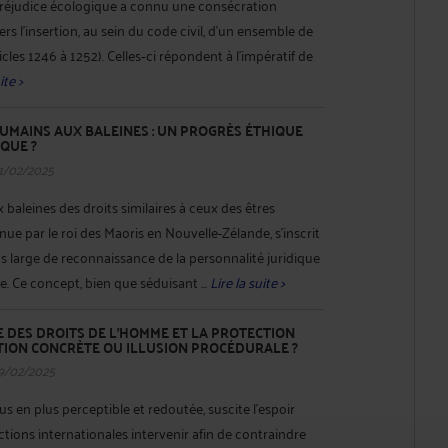
préjudice écologique a connu une consécration
ers l’insertion, au sein du code civil, d’un ensemble de
icles 1246 à 1252). Celles‐ci répondent à l’impératif de
ite >
HUMAINS AUX BALEINES : UN PROGRÈS ÉTHIQUE
IQUE ?
1/02/2025
 baleines des droits similaires à ceux des êtres
ue par le roi des Maoris en Nouvelle-Zélande, s’inscrit
large de reconnaissance de la personnalité juridique
. Ce concept, bien que séduisant ...
Lire la suite >
 DES DROITS DE L’HOMME ET LA PROTECTION
TION CONCRÈTE OU ILLUSION PROCÉDURALE ?
19/02/2025
lus en plus perceptible et redoutée, suscite l’espoir
dictions internationales intervenir afin de contraindre