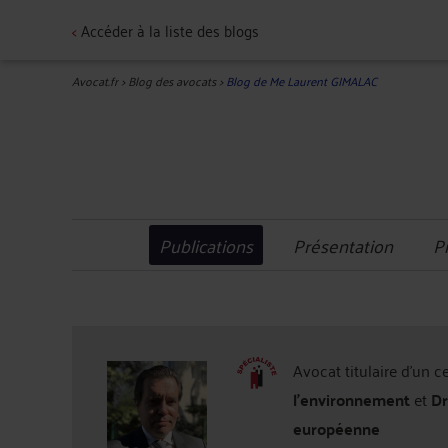
<
Accéder à la liste des blogs
Avocat.fr
>
Blog des avocats
>
Blog de Me Laurent GIMALAC
Publications
Présentation
P
Avocat titulaire d'un c
l'environnement
et
Dr
européenne