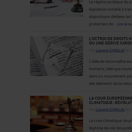
Le régime juridique du 
législative notable à trav
dispositions dédiées (art
protection de ...
Lire la su
L’OCTROI DE DROITS 
OU UNE DÉRIVE JURID
Par
Laurent GIMALAC
le 2
L’idée de reconnaître aux
humains, telle que souten
dans un mouvement plus 
des éléments de la nature
LA COUR EUROPÉENNE
CLIMATIQUE : RÉVOLU
Par
Laurent GIMALAC
le 
La crise climatique, de p
légitime de voir les juri