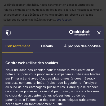
Le développement des hélisurfaces, notamment en zones touristiques ou
rurales, a entraîné une multiplication des litiges relatifs aux nuisances sonores et
environnementales générées par les hélicoptères. En l'absence de régime
spécifique de responsabilité, les riverains ...
Lire la suite >
Consentement
Détails
À propos des cookies
Ce site web utilise des cookies
Nous utilisons des cookies pour mesurer la fréquentation de
notre site, pour vous proposer une expérience utilisateur fondée
POLLUTION DE L’AIR ET SANTÉ DES ENFANTS : L’ÉVEIL D’UN
sur l’interactivité avec d’autres plateformes (vidéos, réseaux
DROIT FONDAMENTAL ?
sociaux, contenus animés…) ainsi que la gestion et l’analyse
Par
Laurent GIMALAC
le 16/05/2025
du suivi de nos campagnes publicitaires. Parce que le respect
de votre vie privée est essentiel pour nous, nous vous laissons
En 2025, le droit de respirer un air sain demeure en France une promesse
le choix de les accepter, de les refuser tous ou de les
paramétrer, à l’exception des cookies techniques strictement
inachevée. Alors même que la pollution atmosphérique est aujourd’hui
nécessaires au fonctionnement du site.
reconnue comme l’un des premiers facteurs de mortalité prématurée, les