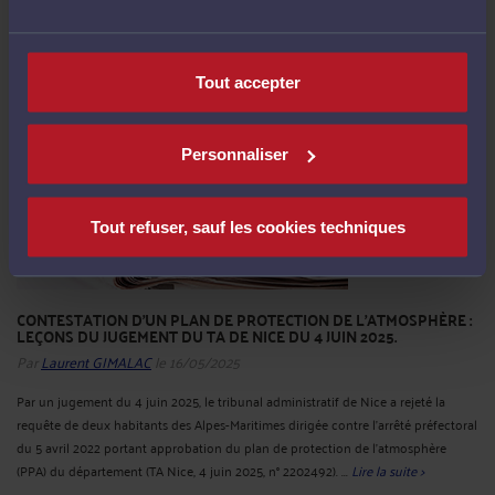
personnes exposées – au premier rang desquelles les enfants – peinent encore ...
Lire la suite >
Tout accepter
Personnaliser
Tout refuser, sauf les cookies techniques
CONTESTATION D’UN PLAN DE PROTECTION DE L’ATMOSPHÈRE :
LEÇONS DU JUGEMENT DU TA DE NICE DU 4 JUIN 2025.
Par
Laurent GIMALAC
le 16/05/2025
Par un jugement du 4 juin 2025, le tribunal administratif de Nice a rejeté la
requête de deux habitants des Alpes-Maritimes dirigée contre l'arrêté préfectoral
du 5 avril 2022 portant approbation du plan de protection de l'atmosphère
(PPA) du département (TA Nice, 4 juin 2025, n° 2202492). ...
Lire la suite >