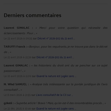
Derniers commentaires
Laurent GIMALAC :
« Merci pour votre question qui nécessite des
éclaircissements : Pour ... »
Le 23 avril 2026 à 09:35
sur
Décret n° 2026-302 du 21 avril ...
TARUFFI Franck :
« Bonjour, pour les requérants, je ne trouve pas dans le décret
de ... »
Le 22 avril 2026 à 22:39
sur
Décret n° 2026-302 du 21 avril ...
Laurent GIMALAC :
« les historiens du droit ont du se pencher sur ce sujet
passionnant ! ... »
Le 10 avril 2026 à 11:09
sur
Quand la nature est jugée sans ...
M. Wisd SAMUEL :
« Analyse très intéressante sur la portée juridique de l’avis
consultatif ... »
Le 8 mars 2026 à 21:55
sur
L’avis consultatif de la CIJ sur ...
g2ksté :
« Superbe article ! Bravo ! Mais, qu'en est-il des innombrables procès ... »
Le 22 déc. 2025 à 10:46
sur
Quand la nature est jugée sans ...