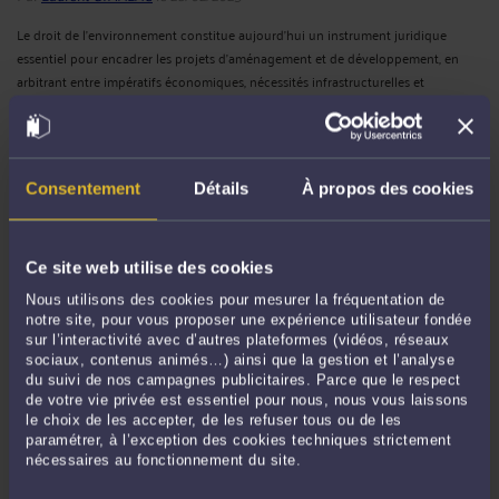
Le droit de l’environnement constitue aujourd’hui un instrument juridique
essentiel pour encadrer les projets d’aménagement et de développement, en
arbitrant entre impératifs économiques, nécessités infrastructurelles et
préservation des écosystèmes. Pourtant, l’exemple ...
Lire la suite >
Consentement
Détails
À propos des cookies
Ce site web utilise des cookies
Nous utilisons des cookies pour mesurer la fréquentation de
notre site, pour vous proposer une expérience utilisateur fondée
sur l’interactivité avec d’autres plateformes (vidéos, réseaux
sociaux, contenus animés…) ainsi que la gestion et l’analyse
L'INSTRUMENTALISATION DU DROIT DE L’ENVIRONNEMENT
du suivi de nos campagnes publicitaires. Parce que le respect
DANS LES CONTENTIEUX COMMERCIAUX : ANALYSE DE L’ARRÊT
de votre vie privée est essentiel pour nous, nous vous laissons
CAA DE PARIS, 1ÈRE CHAMBRE, 25 FÉVRIER 2025, N° 22PA02910
le choix de les accepter, de les refuser tous ou de les
Par
Laurent GIMALAC
le 27/02/2025
paramétrer, à l’exception des cookies techniques strictement
nécessaires au fonctionnement du site.
La décision rendue par la Cour administrative d’appel de Paris le 25 février 2025