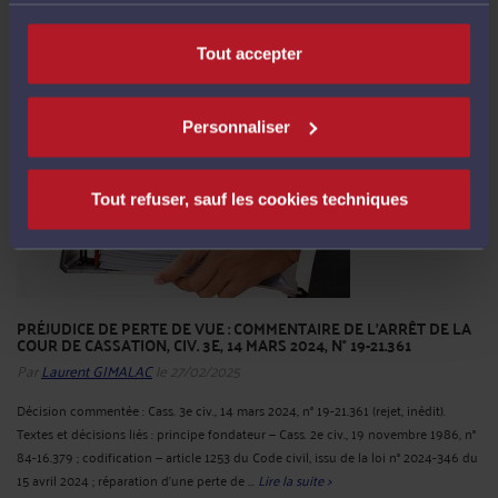
(n° 22PA02910) s’inscrit dans une tendance croissante où les principes du droit
de l’environnement sont invoqués par des acteurs économiques pour contester
des projets d’aménagement commercial. En l’espèce, ...
Lire la suite >
Tout accepter
Personnaliser
Tout refuser, sauf les cookies techniques
PRÉJUDICE DE PERTE DE VUE : COMMENTAIRE DE L'ARRÊT DE LA
COUR DE CASSATION, CIV. 3E, 14 MARS 2024, N° 19-21.361
Par
Laurent GIMALAC
le 27/02/2025
Décision commentée : Cass. 3e civ., 14 mars 2024, n° 19-21.361 (rejet, inédit).
Textes et décisions liés : principe fondateur — Cass. 2e civ., 19 novembre 1986, n°
84-16.379 ; codification — article 1253 du Code civil, issu de la loi n° 2024-346 du
15 avril 2024 ; réparation d'une perte de ...
Lire la suite >