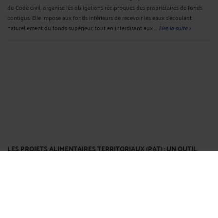
du Code civil, organise les obligations réciproques des propriétaires de fonds
contigus. Elle impose aux fonds inférieurs de recevoir les eaux s’écoulant
naturellement du fonds supérieur, tout en interdisant aux ...
Lire la suite >
LES PROJETS ALIMENTAIRES TERRITORIAUX (PAT) : UN OUTIL
EFFICACE POUR UNE SOUVERAINETÉ ALIMENTAIRE LOCALE OU
UN INSTRUMENT INSUFFISANT FACE AUX DÉFIS AGRICOLES ET
ENVIRONNEMENTAUX ?
Par
Laurent GIMALAC
le 12/02/2025
La transition vers des systèmes alimentaires durables et territorialisés est
aujourd’hui au cœur des préoccupations des collectivités locales, notamment