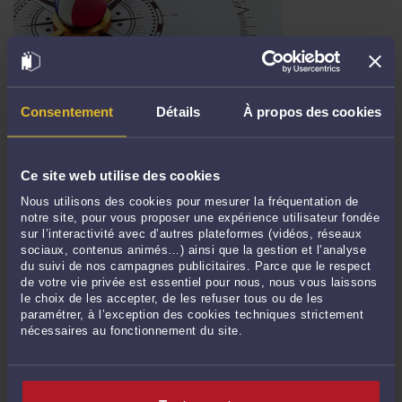
FRENCH ATTORNEY-AT-LAW ADVISING AND ASSISTING ENGLISH-
SPEAKING CLIENTS IN FRANCE
Consentement
Détails
À propos des cookies
Par
Marie Pierre CHAMPAULT
le 29/10/2025
Marie-Pierre CHAMPAULT Avocat registered with the Bar of COMPIÈGNE
(FRANCE) French Attorney-at-Law advising and assisting English-Speaking
Ce site web utilise des cookies
Clients in FRANCE contact@avocat-champault.fr /
Nous utilisons des cookies pour mesurer la fréquentation de
www.frenchlegaladvisors.com +33 (0)6 49 47 32 50 (Phone answered in French).
notre site, pour vous proposer une expérience utilisateur fondée
+33 (0)7 66 45 77 90 (Phone answered in English). English messages welcome by
sur l’interactivité avec d’autres plateformes (vidéos, réseaux
email. ...
Lire la suite >
sociaux, contenus animés…) ainsi que la gestion et l’analyse
du suivi de nos campagnes publicitaires. Parce que le respect
de votre vie privée est essentiel pour nous, nous vous laissons
le choix de les accepter, de les refuser tous ou de les
paramétrer, à l’exception des cookies techniques strictement
nécessaires au fonctionnement du site.