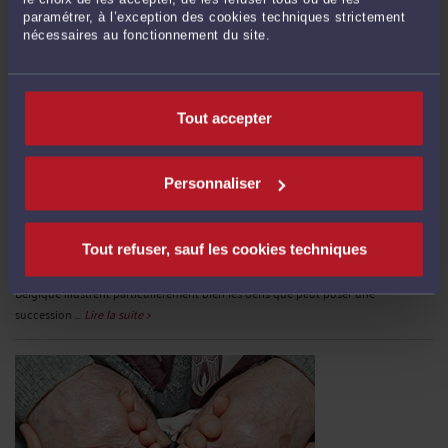
paramétrer, à l’exception des cookies techniques strictement
nécessaires au fonctionnement du site.
Tout accepter
ÉVITER LES PIÈGES DE SUCCESSION ENTRE LA FRANCE ET LA
BELGIQUE
Personnaliser
Par
Murielle-Isabelle CAHEN
le 25/09/2025
Dans un monde de plus en plus mobile, les parcours de vie dépassent souvent
Tout refuser, sauf les cookies techniques
les frontières. Parmi les nombreux exemples de cette internationalisation des
trajectoires personnelles et familiales, les liens étroits entre la France et la
Belgique illustrent particulièrement bien les défis que peut poser une
succession ...
Lire la suite >