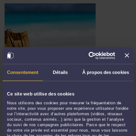
L’ANNULATION D’UN TESTAMENT : ENJEUX JURIDIQUES ET
ILLUSTRATION À TRAVERS LA SUCCESSION D’ALAIN DELON
Consentement
Détails
À propos des cookies
Par
Murielle-Isabelle CAHEN
le 25/09/2025
Lorsqu’une grande figure publique disparaît, l’émotion collective laisse parfois
Ce site web utilise des cookies
place à une réalité plus terre-à-terre : celle du règlement de sa succession. Le
décès d’Alain Delon, survenu le 18 août 2024, n’a pas échappé à cette règle. ...
Nous utilisons des cookies pour mesurer la fréquentation de
Lire la suite >
notre site, pour vous proposer une expérience utilisateur fondée
sur l’interactivité avec d’autres plateformes (vidéos, réseaux
sociaux, contenus animés…) ainsi que la gestion et l’analyse
du suivi de nos campagnes publicitaires. Parce que le respect
de votre vie privée est essentiel pour nous, nous vous laissons
le choix de les accepter, de les refuser tous ou de les