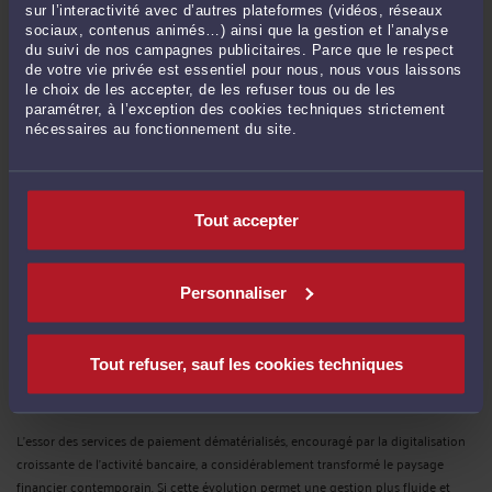
Depuis plus d’une décennie, la confrontation entre droit à l’oubli et liberté de la
sur l’interactivité avec d’autres plateformes (vidéos, réseaux
presse s’impose comme l’un des enjeux majeurs du droit européen de
sociaux, contenus animés…) ainsi que la gestion et l’analyse
l’information. Les juges nationaux et européens sont appelés à concilier deux
du suivi de nos campagnes publicitaires. Parce que le respect
principes de même valeur : D’une part, la ...
Lire la suite >
de votre vie privée est essentiel pour nous, nous vous laissons
le choix de les accepter, de les refuser tous ou de les
paramétrer, à l’exception des cookies techniques strictement
nécessaires au fonctionnement du site.
Tout accepter
Personnaliser
DONNÉES PERSONNELLES ET DISPOSITIFS DE SÉCURITÉ :
ABSENCE DE NÉGLIGENCE GRAVE DANS UNE FRAUDE PAR
Tout refuser, sauf les cookies techniques
VISHING
Par
Murielle-Isabelle CAHEN
le 21/04/2026
L’essor des services de paiement dématérialisés, encouragé par la digitalisation
croissante de l’activité bancaire, a considérablement transformé le paysage
financier contemporain. Si cette évolution permet une gestion plus fluide et