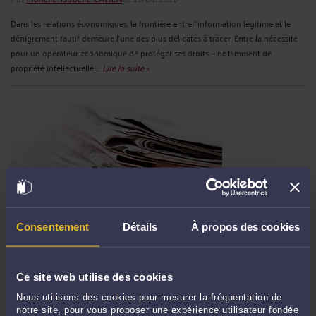
Dans les relations économiques, la frontière entre l’information légitime et le
dénigrement fautif demeure l’une des plus délicates à tracer. Entre la nécessité
pour un opérateur économique de protéger ses droits — notamment de
propriété intellectuelle ...
Lire la suite >
Consentement
Détails
À propos des cookies
DROIT À L’OUBLI VERSUS LIBERTÉ DE LA PRESSE : LE TRIBUNAL
JUDICIAIRE DE PARIS ORDONNE LE RETRAIT PARTIEL D’UN
ARTICLE DE LA TRIBUNE MENTIONNANT UNE CONDAMNATION
RÉHABILITÉE
Ce site web utilise des cookies
Par
Murielle-Isabelle CAHEN
le 21/04/2026
Nous utilisons des cookies pour mesurer la fréquentation de
notre site, pour vous proposer une expérience utilisateur fondée