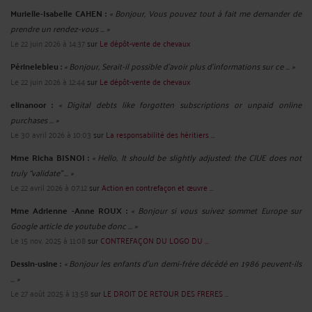
Murielle-Isabelle CAHEN :
« Bonjour, Vous pouvez tout à fait me demander de
prendre un rendez-vous ... »
Le 22 juin 2026 à 14:37
sur
Le dépôt-vente de chevaux
Périnelebleu :
« Bonjour, Serait-il possible d'avoir plus d'informations sur ce ... »
Le 22 juin 2026 à 12:44
sur
Le dépôt-vente de chevaux
elinanoor :
« Digital debts like forgotten subscriptions or unpaid online
purchases ... »
Le 30 avril 2026 à 10:03
sur
La responsabilité des héritiers ...
Mme Richa BISNOI :
« Hello, It should be slightly adjusted: the CJUE does not
truly “validate” ... »
Le 22 avril 2026 à 07:12
sur
Action en contrefaçon et œuvre ...
Mme Adrienne -Anne ROUX :
« Bonjour si vous suivez sommet Europe sur
Google article de youtube donc ... »
Le 15 nov. 2025 à 11:08
sur
CONTREFAÇON DU LOGO DU ...
Dessin-usine :
« Bonjour les enfants d'un demi-frère décédé en 1986 peuvent-ils
... »
Le 27 août 2025 à 13:58
sur
LE DROIT DE RETOUR DES FRERES ...