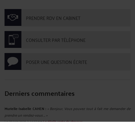
PRENDRE RDV EN CABINET
CONSULTER PAR TÉLÉPHONE
POSER UNE QUESTION ÉCRITE
Derniers commentaires
Murielle-Isabelle CAHEN :
« Bonjour, Vous pouvez tout à fait me demander de
prendre un rendez-vous ... »
Le 22 juin 2026 à 14:37
sur
Le dépôt-vente de chevaux
Périnelebleu :
« Bonjour, Serait-il possible d'avoir plus d'informations sur ce ... »