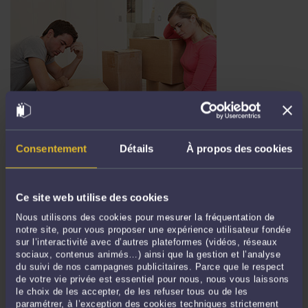
UN AVANTAGE MATRIMONIAL EST –IL REVOCABLE DANS LE
CADRE D’UN CONTRAT DE MARIAGE DE PARTICIPATION AUX
Consentement
Détails
À propos des cookies
ACQUETS ?
Par
Murielle-Isabelle CAHEN
le 02/04/2020
Les quelques notaires pratiquant le régime de la participation aux acquêts
Ce site web utilise des cookies
seront très sensibles à l’arrêt présenté. Il est le premier à notre connaissance à
Nous utilisons des cookies pour mesurer la fréquentation de
qualifier la clause d’exclusion des biens professionnels d’avantage matrimonial.
notre site, pour vous proposer une expérience utilisateur fondée
Deux époux, mariés sous le ...
Lire la suite >
sur l’interactivité avec d’autres plateformes (vidéos, réseaux
sociaux, contenus animés…) ainsi que la gestion et l’analyse
du suivi de nos campagnes publicitaires. Parce que le respect
de votre vie privée est essentiel pour nous, nous vous laissons
le choix de les accepter, de les refuser tous ou de les
paramétrer, à l’exception des cookies techniques strictement