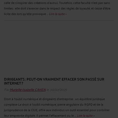
celle de s’inspirer des créations d’autrui. Toutefois, cette faculté n’est pas sans
limites : elle doit s’exercer dans le respect des règles de loyauté, et cesse d’être
licite dès lors qu’elle provoque ...
Lire la suite >
DIRIGEANTS : PEUT-ON VRAIMENT EFFACER SON PASSÉ SUR
INTERNET ?
Par
Murielle-Isabelle CAHEN
le 30/10/2025
Droit à l’oubli numérique et dirigeants d’entreprise : un équilibre juridique
complexe Le droit à l’oubli numérique, pierre angulaire du RGPD et de la
jurisprudence de la CJUE, offre aux individus un outil essentiel pour contrôler
leur empreinte digitale. Il permet l’effacement ou le ...
Lire la suite >