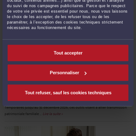
sociaux, contenus animés…) ainsi que la gestion et l’analyse
du suivi de nos campagnes publicitaires. Parce que le respect
de votre vie privée est essentiel pour nous, nous vous laissons
le choix de les accepter, de les refuser tous ou de les
paramétrer, à l’exception des cookies techniques strictement
nécessaires au fonctionnement du site.
Tout accepter
LES DONATIONS IMMOBILIÈRES EXONÉRÉES : UNE FISCALITÉ AU
SERVICE DU LOGEMENT ?
Personnaliser
Par
Murielle-Isabelle CAHEN
le 22/06/2026
Le droit des successions subit depuis 2025 une refonte fiscale profonde, avec
Tout refuser, sauf les cookies techniques
des incitations ciblées sur les donations pour projets immobiliers et
énergétiques, issues de la [loi de finances pour 2025] et de ses mesures annexes.
Temporaires jusqu'au 31 décembre 2026, ces outils visent à allier transmission
patrimoniale familiale ...
Lire la suite >