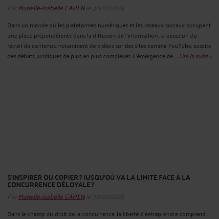
Par
Murielle-Isabelle CAHEN
le 30/10/2025
Dans un monde où les plateformes numériques et les réseaux sociaux occupent
une place prépondérante dans la diffusion de l’information, la question du
retrait de contenus, notamment de vidéos sur des sites comme YouTube, suscite
des débats juridiques de plus en plus complexes. L’émergence de ...
Lire la suite >
S’INSPIRER OU COPIER ? JUSQU’OÙ VA LA LIMITE FACE À LA
CONCURRENCE DÉLOYALE ?
Par
Murielle-Isabelle CAHEN
le 30/10/2025
Dans le champ du droit de la concurrence, la liberté d’entreprendre comprend