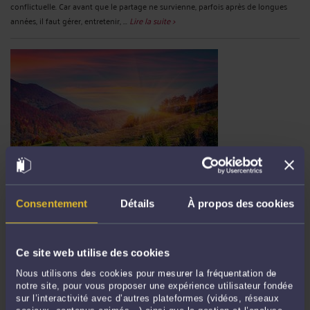
conflictuelle. Car avant que le partage ne survienne, parfois après de longues
années, il faut gérer, entretenir, ...
Lire la suite >
QUELLES SONT LES OBLIGATIONS ET RESPONSABILITÉS DES
SOCIÉTÉS FUNÉRAIRES ENVERS LES FAMILLES ?
Consentement
Détails
À propos des cookies
Par
Murielle-Isabelle CAHEN
le 22/06/2026
Le recours à une société funéraire intervient dans un moment singulier, marqué
Ce site web utilise des cookies
par l’urgence, la douleur et une forte charge émotionnelle. À la suite d’un décès,
les proches sont contraints d’organiser les obsèques dans des délais courts, tout
Nous utilisons des cookies pour mesurer la fréquentation de
en prenant des ...
Lire la suite >
notre site, pour vous proposer une expérience utilisateur fondée
sur l’interactivité avec d’autres plateformes (vidéos, réseaux