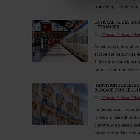
trouvent placés dans une s
LA FISCALITÉ DES SU
L’ÉTRANGER
Par
Murielle-Isabelle CA
À l’heure de l’internatio
accrue des personnes, la
à l’étranger constitue un
pour les contribuables qu
INDIVISION SUCCESSO
BLOCAGE D’UN SEUL H
Par
Murielle-Isabelle CA
L’indivision successorale
la fois ordinaire et prof
comme une phase quasi i
plusieurs héritiers sont ap