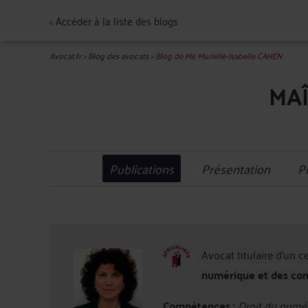
<
Accéder à la liste des blogs
Avocat.fr
>
Blog des avocats
>
Blog de Me Murielle-Isabelle CAHEN
MAÎ
Publications
Présentation
P
Avocat titulaire d'un c
numérique et des co
Compétences :
Droit du numér