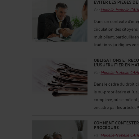
EVITER LES PIÈGES D
Par
Murielle-Isabelle CA
Dans un contexte d'intég
circulation des citoyens 
multiplient, particulièr
traditions juridiques vo
OBLIGATIONS ET RECO
L’USUFRUITIER EN MAT
Par
Murielle-Isabelle CA
Dans le cadre du droit ci
le nu-propriétaire et l'u
complexe, où se mêlent jo
encadré par les articles 5
COMMENT CONTESTER U
PROCÉDURE
Par
Murielle-Isabelle CA