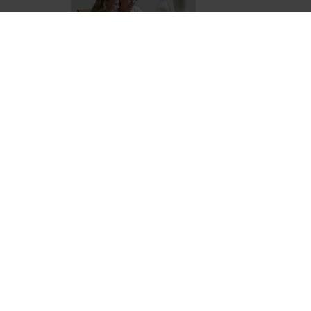
La mise sous tutelle est
civil, visant à protéger
corporelles sont altérée
gérer leurs intérêts. Cepe
LES SECRETS DES SUC
DISPOSITIFS LÉGAUX 
Par
Murielle-Isabelle CA
En France, la transmissi
parcours du combattant f
jusqu'à 60% de l'héritage
reste occultée : près d'un
LE DÉLAI POUR FAIRE
Par
Murielle-Isabelle CA
L’ombre d’un délai court
mars 2025, la Cour de c