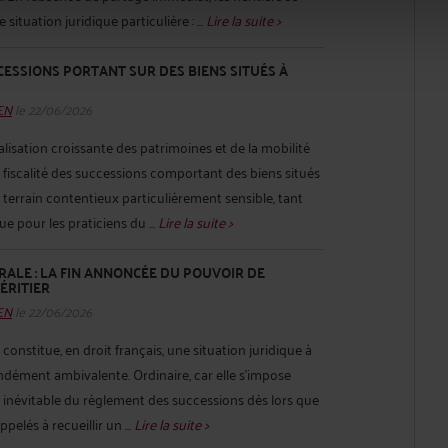
ituation juridique particulière : ...
Lire la suite >
CCESSIONS PORTANT SUR DES BIENS SITUÉS À
HEN
le 22/06/2026
nalisation croissante des patrimoines et de la mobilité
 fiscalité des successions comportant des biens situés
 terrain contentieux particulièrement sensible, tant
e pour les praticiens du ...
Lire la suite >
RALE : LA FIN ANNONCÉE DU POUVOIR DE
ÉRITIER
HEN
le 22/06/2026
 constitue, en droit français, une situation juridique à
ondément ambivalente. Ordinaire, car elle s’impose
névitable du règlement des successions dès lors que
pelés à recueillir un ...
Lire la suite >