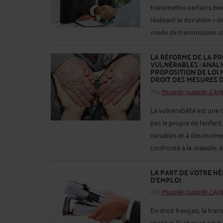
transmettre certains bie
réalisant la donation « 
mode de transmission soup
LA RÉFORME DE LA PR
VULNÉRABLES : ANALY
PROPOSITION DE LOI N
DROIT DES MESURES 
Par
Murielle-Isabelle CA
La vulnérabilité est une 
pas le propre de l’enfant
variables et à des momen
confronté à la maladie, à 
LA PART DE VOTRE HÉ
D’EMPLOI
Par
Murielle-Isabelle CA
En droit français, la tra
absolue. Si chacun peut o