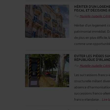
HÉRITER D’UN LOGEME
FISCAL ET DÉCISIONS 
Par
Murielle-Isabelle CA
Hériter d’un logement c
patrimonial immédiat. Da
de plus en plus difficile
comme une opportunité r
EVITER LES PIÈGES S
RÉPUBLIQUE D’IRLAN
Par
Murielle-Isabelle CA
Les successions franco-i
structurelle mêlant dive
absence d’harmonisation
successions franco-allem
franco-irlandaise ...
Lire l