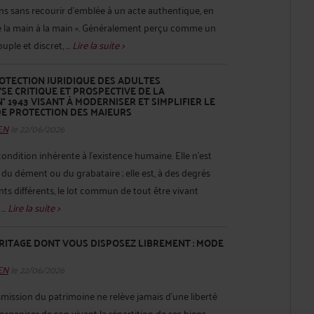
ns sans recourir d’emblée à un acte authentique, en
de la main à la main ». Généralement perçu comme un
le et discret, ...
Lire la suite >
OTECTION JURIDIQUE DES ADULTES
SE CRITIQUE ET PROSPECTIVE DE LA
° 1943 VISANT À MODERNISER ET SIMPLIFIER LE
DE PROTECTION DES MAJEURS
HEN
le 22/06/2026
condition inhérente à l’existence humaine. Elle n’est
, du dément ou du grabataire ; elle est, à des degrés
ts différents, le lot commun de tout être vivant
...
Lire la suite >
RITAGE DONT VOUS DISPOSEZ LIBREMENT : MODE
HEN
le 22/06/2026
nsmission du patrimoine ne relève jamais d’une liberté
rganiser de son vivant la répartition de ses biens,