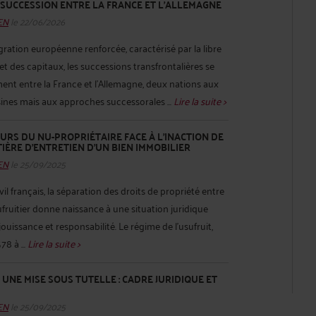
E SUCCESSION ENTRE LA FRANCE ET L’ALLEMAGNE
HEN
le 22/06/2026
ration européenne renforcée, caractérisé par la libre
et des capitaux, les successions transfrontalières se
ement entre la France et l'Allemagne, deux nations aux
isines mais aux approches successorales ...
Lire la suite >
URS DU NU-PROPRIÉTAIRE FACE À L’INACTION DE
IÈRE D’ENTRETIEN D’UN BIEN IMMOBILIER
HEN
le 25/09/2025
vil français, la séparation des droits de propriété entre
sufruitier donne naissance à une situation juridique
uissance et responsabilité. Le régime de l’usufruit,
78 à ...
Lire la suite >
NE MISE SOUS TUTELLE : CADRE JURIDIQUE ET
HEN
le 25/09/2025