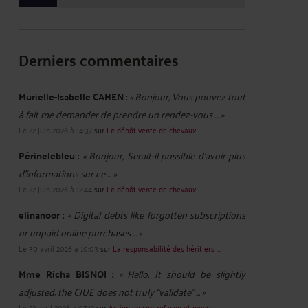
Derniers commentaires
Murielle-Isabelle CAHEN :
« Bonjour, Vous pouvez tout
à fait me demander de prendre un rendez-vous ... »
Le 22 juin 2026 à 14:37
sur
Le dépôt-vente de chevaux
Périnelebleu :
« Bonjour, Serait-il possible d'avoir plus
d'informations sur ce ... »
Le 22 juin 2026 à 12:44
sur
Le dépôt-vente de chevaux
elinanoor :
« Digital debts like forgotten subscriptions
or unpaid online purchases ... »
Le 30 avril 2026 à 10:03
sur
La responsabilité des héritiers ...
Mme Richa BISNOI :
« Hello, It should be slightly
adjusted: the CJUE does not truly “validate” ... »
Le 22 avril 2026 à 07:12
sur
Action en contrefaçon et œuvre ...