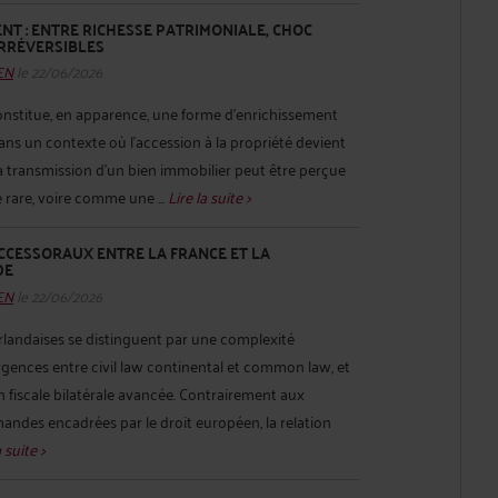
NT : ENTRE RICHESSE PATRIMONIALE, CHOC
IRRÉVERSIBLES
HEN
le 22/06/2026
onstitue, en apparence, une forme d’enrichissement
ns un contexte où l’accession à la propriété devient
, la transmission d’un bien immobilier peut être perçue
are, voire comme une ...
Lire la suite >
UCCESSORAUX ENTRE LA FRANCE ET LA
DE
HEN
le 22/06/2026
rlandaises se distinguent par une complexité
rgences entre civil law continental et common law, et
 fiscale bilatérale avancée. Contrairement aux
andes encadrées par le droit européen, la relation
a suite >