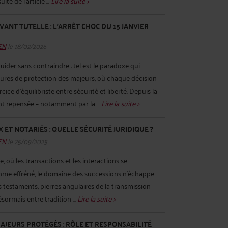
lte de l’article ...
Lire la suite >
ANT TUTELLE : L’ARRÊT CHOC DU 15 JANVIER
HEN
le 18/02/2026
uider sans contraindre : tel est le paradoxe qui
sures de protection des majeurs, où chaque décision
cice d’équilibriste entre sécurité et liberté. Depuis la
t repensée – notamment par la ...
Lire la suite >
 ET NOTARIÉS : QUELLE SÉCURITÉ JURIDIQUE ?
HEN
le 25/09/2025
, où les transactions et les interactions se
thme effréné, le domaine des successions n’échappe
s testaments, pierres angulaires de la transmission
ésormais entre tradition ...
Lire la suite >
AJEURS PROTÉGÉS : RÔLE ET RESPONSABILITÉ