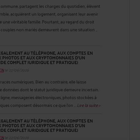
 commune, partagent les charges du quotidien, élèvent
mble, acquièrent un logement, organisent leur avenir
une véritable famille. Pourtant, au regard du droit
s couples non mariés demeurent dans une situation ...
GALEMENT AU TÉLÉPHONE, AUX COMPTES EN
UX PHOTOS ET AUX CRYPTOMONNAIES D’UN
IDE COMPLET JURIDIQUE ET PRATIQUE)
HEN
le 22/06/2026
traces numériques. Bien au contraire, elle laisse
 données dont le statut juridique demeure incertain.
ligne, messageries électroniques, photos stockées à
iques composent désormais ce que l’on ...
Lire la suite >
GALEMENT AU TÉLÉPHONE, AUX COMPTES EN
UX PHOTOS ET AUX CRYPTOMONNAIES D’UN
IDE COMPLET JURIDIQUE ET PRATIQUE)
HEN
le 22/06/2026