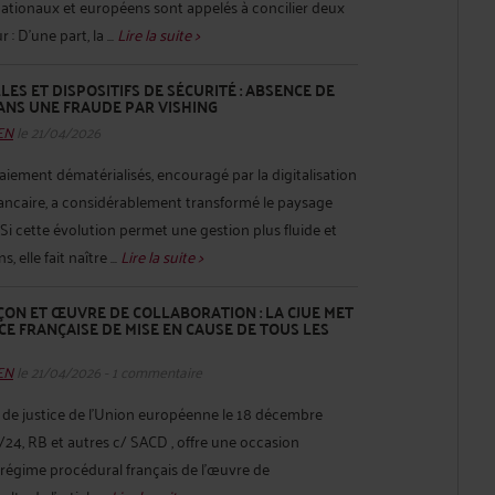
 nationaux et européens sont appelés à concilier deux
 D’une part, la ...
Lire la suite >
S ET DISPOSITIFS DE SÉCURITÉ : ABSENCE DE
ANS UNE FRAUDE PAR VISHING
HEN
le 21/04/2026
paiement dématérialisés, encouragé par la digitalisation
 bancaire, a considérablement transformé le paysage
Si cette évolution permet une gestion plus fluide et
 elle fait naître ...
Lire la suite >
ON ET ŒUVRE DE COLLABORATION : LA CJUE MET
CE FRANÇAISE DE MISE EN CAUSE DE TOUS LES
HEN
le 21/04/2026 - 1 commentaire
r de justice de l’Union européenne le 18 décembre
2/24, RB et autres c/ SACD , offre une occasion
le régime procédural français de l’œuvre de