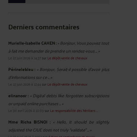
Derniers commentaires
Murielle-Isabelle CAHEN :
« Bonjour, Vous pouvez tout
à fait me demander de prendre un rendez-vous ... »
Le 22 juin 2026 à 14:37
sur
Le dépôt-vente de chevaux
Périnelebleu :
« Bonjour, Serait-il possible d'avoir plus
d'informations sur ce ... »
Le 22 juin 2026 à 12:44
sur
Le dépôt-vente de chevaux
elinanoor :
« Digital debts like forgotten subscriptions
or unpaid online purchases ... »
Le 30 avril 2026 à 10:03
sur
La responsabilité des héritiers ...
Mme Richa BISNOI :
« Hello, It should be slightly
adjusted: the CJUE does not truly “validate” ... »
Le 22 avril 2026 à 07:12
sur
Action en contrefaçon et œuvre ...