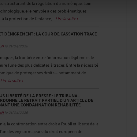
eu structurant de la régulation du numérique. Loin
echnologique, elle renvoie à des problématiques
la protection de l’enfance, ...
Lire la suite >
T DÉNIGREMENT : LA COUR DE CASSATION TRACE
HEN
le 21/04/2026
iques, la frontière entre l’information légitime et le
e l’une des plus délicates à tracer. Entre la nécessité
omique de protéger ses droits — notamment de
.
Lire la suite >
US LIBERTÉ DE LA PRESSE : LE TRIBUNAL
ORDONNE LE RETRAIT PARTIEL D’UN ARTICLE DE
NANT UNE CONDAMNATION RÉHABILITÉE
HEN
le 21/04/2026
e, la confrontation entre droit à l’oubli et liberté de la
’un des enjeux majeurs du droit européen de