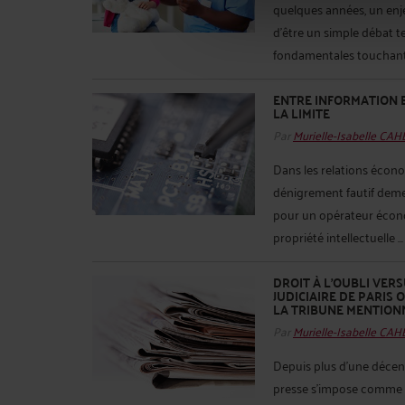
quelques années, un enj
d’être un simple débat t
fondamentales touchant à 
ENTRE INFORMATION E
LA LIMITE
Par
Murielle-Isabelle CA
Dans les relations économ
dénigrement fautif demeur
pour un opérateur écon
propriété intellectuelle ..
DROIT À L’OUBLI VERS
JUDICIAIRE DE PARIS 
LA TRIBUNE MENTION
Par
Murielle-Isabelle CA
Depuis plus d’une décenni
presse s’impose comme l