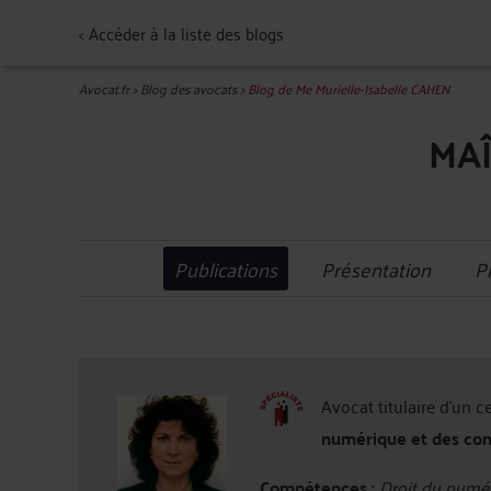
<
Accéder à la liste des blogs
Avocat.fr
>
Blog des avocats
>
Blog de Me Murielle-Isabelle CAHEN
MAÎ
Publications
Présentation
P
Avocat titulaire d'un c
numérique et des co
Compétences :
Droit du numér