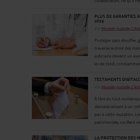
collaboration, tel qu’il résu
PLUS DE GARANTIES AV
2025
Par
Murielle-Isabelle CA
Protéger sans étouffer, g
traverse le droit des me
judiciaire devient un exer
loi de 1968, constammen
TESTAMENTS DIGITAUX
Par
Murielle-Isabelle CA
À l’ère du tout-numérique
dématérialisent à un ry
pas à cette mutation. Le
patrimoniale, oscillent d
LA PROTECTION DES M