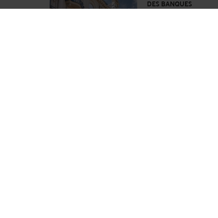
DES BANQUES
Par
Murielle-Isabelle CA
Dans un contexte sociéta
sensibilité accrue aux e
vulnérables constitue un i
France, cette protection 
L’ANNULATION D’UN T
À TRAVERS LA SUCCES
Par
Murielle-Isabelle CA
Lorsqu’une grande figure 
place à une réalité plus 
décès d’Alain Delon, surv
Lire la suite >
ÉVITER LES PIÈGES D
Par
Murielle-Isabelle CA