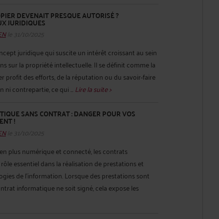
COPIER DEVENAIT PRESQUE AUTORISÉ ?
UX JURIDIQUES
HEN
le 31/10/2025
cept juridique qui suscite un intérêt croissant au sein
sur la propriété intellectuelle. Il se définit comme la
r profit des efforts, de la réputation ou du savoir-faire
n ni contrepartie, ce qui ...
Lire la suite >
TIQUE SANS CONTRAT : DANGER POUR VOS
ENT !
HEN
le 31/10/2025
n plus numérique et connecté, les contrats
ôle essentiel dans la réalisation de prestations et
logies de l'information. Lorsque des prestations sont
ntrat informatique ne soit signé, cela expose les