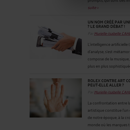
suite >
UN NOM CRÉÉ PAR UNE
? LE GRAND DÉBAT !
Par
Murielle-Isabelle CA
L'intelligence artificiell
d'analyse, s'est métamor
compose de la musique, r
plus en plus sophistiquée
ROLEX CONTRE ART CO
PEUT-ELLE ALLER ?
Par
Murielle-Isabelle CA
La confrontation entre 
artistique constitue l’un
de notre époque, à la cro
monde où les marques tr