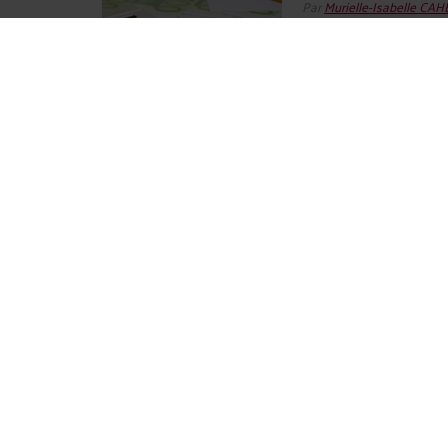
Par
Murielle-Isabelle CA
Dans un contexte économ
féroce, la question de la
entreprises prend une imp
un rôle fondamental pour
savoir-faire, des ...
Lire la 
LES PROBLÈMES DE P
Par
Murielle-Isabelle CA
L'introduction à une pro
à la collecte et à l'util
fonder sur des fondement
l'ère de la digitalisation 
ARTICLE 26 DU RÈGLEM
PAS DE RÉFÉRENT (DÉL
EXPRESSÉMENT DÉSIG
Par
Murielle-Isabelle CA