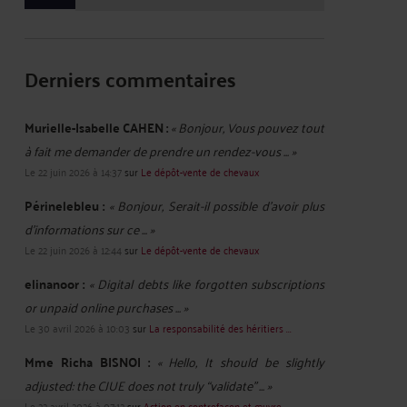
Derniers commentaires
Murielle-Isabelle CAHEN :
« Bonjour, Vous pouvez tout
à fait me demander de prendre un rendez-vous ... »
Le 22 juin 2026 à 14:37
sur
Le dépôt-vente de chevaux
Périnelebleu :
« Bonjour, Serait-il possible d'avoir plus
d'informations sur ce ... »
Le 22 juin 2026 à 12:44
sur
Le dépôt-vente de chevaux
elinanoor :
« Digital debts like forgotten subscriptions
or unpaid online purchases ... »
Le 30 avril 2026 à 10:03
sur
La responsabilité des héritiers ...
Mme Richa BISNOI :
« Hello, It should be slightly
adjusted: the CJUE does not truly “validate” ... »
Le 22 avril 2026 à 07:12
sur
Action en contrefaçon et œuvre ...