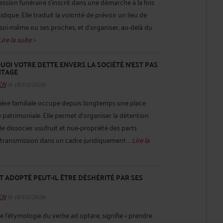
ession funéraire s’inscrit dans une démarche à la fois
idique. Elle traduit la volonté de prévoir un lieu de
soi-même ou ses proches, et d’organiser, au-delà du
Lire la suite >
QUOI VOTRE DETTE ENVERS LA SOCIÉTÉ N’EST PAS
ITAGE
HEN
le 18/02/2026
lière familiale occupe depuis longtemps une place
e patrimoniale. Elle permet d’organiser la détention
de dissocier usufruit et nue-propriété des parts
la transmission dans un cadre juridiquement ...
Lire la
T ADOPTÉ PEUT-IL ÊTRE DÉSHÉRITÉ PAR SES
HEN
le 18/02/2026
 l'étymologie du verbe ad optare, signifie « prendre