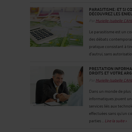
PARASITISME : ET SI 
DÉCOUVREZ LES ENJE
Par
Murielle-Isabelle CA
Le parasitisme est un con
des débats contemporains 
pratique consistant à tire
d’autrui, sans autorisatio
PRESTATION INFORMA
DROITS ET VOTRE ARG
Par
Murielle-Isabelle CA
Dans un monde de plus e
informatiques jouent un r
services liés aux techno
effectuées sans qu'un co
parties ...
Lire la suite >