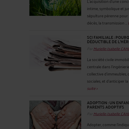
L’acquisition d’une conc
intime, symbolique et jur
sépulture pérenne pour 
décès, la transmission ...
SCI FAMILIALE : POUR
DÉDUCTIBLE DE L’HÉR
Par
Murielle-Isabelle CA
La société civile immobi
centrale dans l’ingénieri
collective d’immeubles, 
sociales, et d’anticiper 
suite >
ADOPTION : UN ENFAN
PARENTS ADOPTIFS
Par
Murielle-Isabelle CA
Adopter, comme l'indique