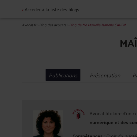
<
Accéder à la liste des blogs
Avocat.fr
>
Blog des avocats
>
Blog de Me Murielle-Isabelle CAHEN
MAÎ
Publications
Présentation
P
Avocat titulaire d'un c
numérique et des co
Compétences :
Droit du numér