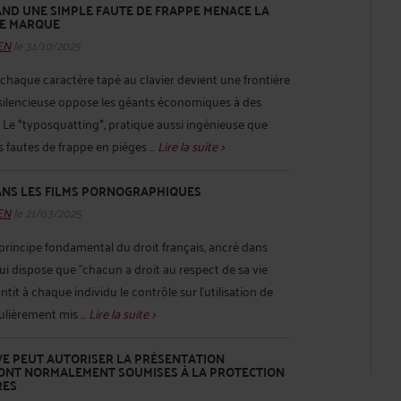
AND UNE SIMPLE FAUTE DE FRAPPE MENACE LA
RE MARQUE
HEN
le 31/10/2025
ù chaque caractère tapé au clavier devient une frontière
ilencieuse oppose les géants économiques à des
. Le *typosquatting*, pratique aussi ingénieuse que
 fautes de frappe en pièges ...
Lire la suite >
DANS LES FILMS PORNOGRAPHIQUES
HEN
le 21/03/2025
n principe fondamental du droit français, ancré dans
, qui dispose que "chacun a droit au respect de sa vie
antit à chaque individu le contrôle sur l'utilisation de
ulièrement mis ...
Lire la suite >
VE PEUT AUTORISER LA PRÉSENTATION
SONT NORMALEMENT SOUMISES À LA PROTECTION
RES