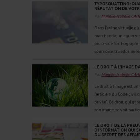
TYPOSQUATTING : QU
RÉPUTATION DE VOT
Par
Murielle-Isabelle CA
Dans l’arène virtuelle o
marchande, une guerre s
pirates de l’orthographe
sournoise, transforme les
LE DROIT À L’IMAGE 
Par
Murielle-Isabelle CA
Le droit à l’image est u
l'article 9 du Code civil
privée". Ce droit, qui gar
son image, se voit partic
LE DROIT DE LA PREU
D’INFORMATION QUI 
DU SECRET DES AFFAI