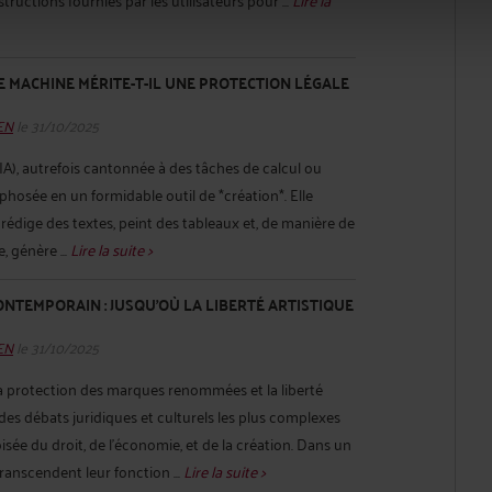
 MACHINE MÉRITE-T-IL UNE PROTECTION LÉGALE
HEN
le 31/10/2025
e (IA), autrefois cantonnée à des tâches de calcul ou
phosée en un formidable outil de *création*. Elle
édige des textes, peint des tableaux et, de manière de
, génère ...
Lire la suite >
NTEMPORAIN : JUSQU’OÙ LA LIBERTÉ ARTISTIQUE
HEN
le 31/10/2025
la protection des marques renommées et la liberté
 des débats juridiques et culturels les plus complexes
isée du droit, de l’économie, et de la création. Dans un
anscendent leur fonction ...
Lire la suite >