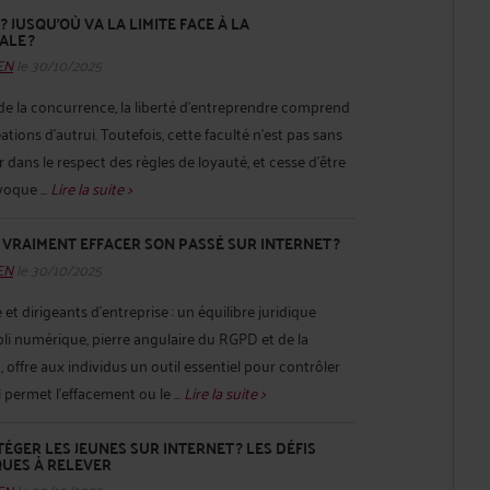
? JUSQU’OÙ VA LA LIMITE FACE À LA
LE ?
HEN
le 30/10/2025
de la concurrence, la liberté d’entreprendre comprend
éations d’autrui. Toutefois, cette faculté n’est pas sans
cer dans le respect des règles de loyauté, et cesse d’être
voque ...
Lire la suite >
N VRAIMENT EFFACER SON PASSÉ SUR INTERNET ?
HEN
le 30/10/2025
 et dirigeants d’entreprise : un équilibre juridique
bli numérique, pierre angulaire du RGPD et de la
 offre aux individus un outil essentiel pour contrôler
l permet l’effacement ou le ...
Lire la suite >
GER LES JEUNES SUR INTERNET ? LES DÉFIS
QUES À RELEVER
HEN
le 30/10/2025