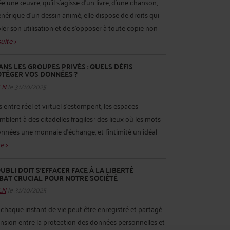
 une œuvre, qu’il s’agisse d’un livre, d’une chanson,
érique d’un dessin animé, elle dispose de droits qui
ler son utilisation et de s’opposer à toute copie non
suite >
ANS LES GROUPES PRIVÉS : QUELS DÉFIS
OTÉGER VOS DONNÉES ?
HEN
le 31/10/2025
s entre réel et virtuel s’estompent, les espaces
lent à des citadelles fragiles : des lieux où les mots
nnées une monnaie d’échange, et l’intimité un idéal
e >
UBLI DOIT S’EFFACER FACE À LA LIBERTÉ
ÉBAT CRUCIAL POUR NOTRE SOCIÉTÉ
HEN
le 31/10/2025
 chaque instant de vie peut être enregistré et partagé
tension entre la protection des données personnelles et