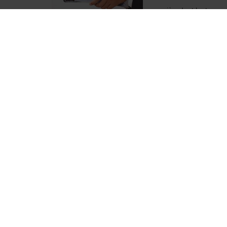
manière dont les transa
automatisation, leur tran
outils puissants qui peuve
la suite >
LA LIBERTÉ DE LA PR
SIGNATURES SCANNÉ
Par
Murielle-Isabelle CA
L'évolution du droit co
soulève des questions c
fondamental des relatio
constante mutation, la l
Lire la suite >
LES LIMITES DU DROI
Par
Murielle-Isabelle CA
Le droit à l'oubli, en t