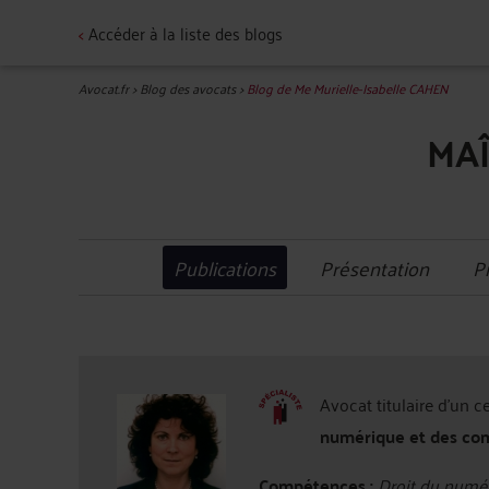
<
Accéder à la liste des blogs
Avocat.fr
>
Blog des avocats
>
Blog de Me Murielle-Isabelle CAHEN
MAÎ
Publications
Présentation
P
Avocat titulaire d'un c
numérique et des co
Compétences :
Droit du numér