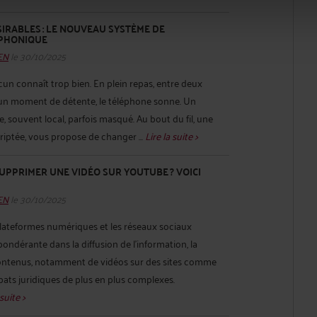
SIRABLES : LE NOUVEAU SYSTÈME DE
PHONIQUE
HEN
le 30/10/2025
un connaît trop bien. En plein repas, entre deux
’un moment de détente, le téléphone sonne. Un
, souvent local, parfois masqué. Au bout du fil, une
riptée, vous propose de changer ...
Lire la suite >
UPPRIMER UNE VIDÉO SUR YOUTUBE ? VOICI
HEN
le 30/10/2025
ateformes numériques et les réseaux sociaux
ndérante dans la diffusion de l’information, la
contenus, notamment de vidéos sur des sites comme
ats juridiques de plus en plus complexes.
 suite >