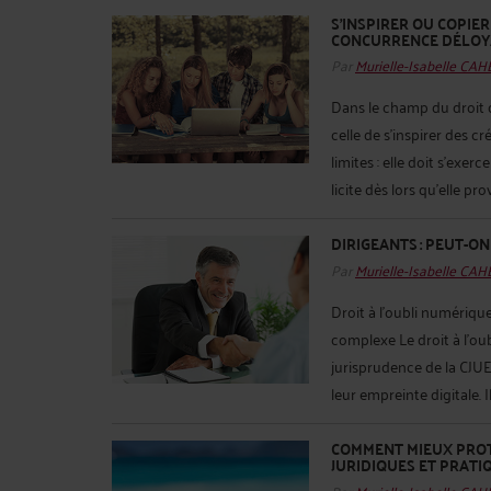
S’INSPIRER OU COPIER 
CONCURRENCE DÉLOYA
Par
Murielle-Isabelle CA
Dans le champ du droit 
celle de s’inspirer des cr
limites : elle doit s’exer
licite dès lors qu’elle pro
DIRIGEANTS : PEUT-O
Par
Murielle-Isabelle CA
Droit à l’oubli numérique
complexe Le droit à l’ou
jurisprudence de la CJUE,
leur empreinte digitale. I
COMMENT MIEUX PROTÉ
JURIDIQUES ET PRATI
Par
Murielle-Isabelle CA