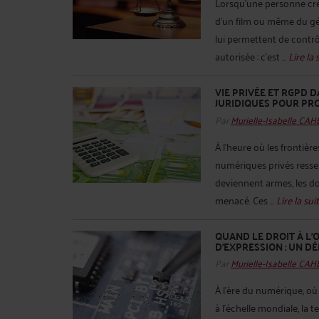
Lorsqu’une personne crée
d’un film ou même du gén
lui permettent de contrô
autorisée : c’est ...
Lire la 
VIE PRIVÉE ET RGPD D
JURIDIQUES POUR PR
Par
Murielle-Isabelle CA
À l’heure où les frontière
numériques privés ressemb
deviennent armes, les do
menacé. Ces ...
Lire la suit
QUAND LE DROIT À L’O
D’EXPRESSION : UN D
Par
Murielle-Isabelle CA
À l’ère du numérique, où
à l’échelle mondiale, la 