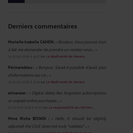
Derniers commentaires
Murielle-Isabelle CAHEN :
« Bonjour, Vous pouvez tout
à fait me demander de prendre un rendez-vous ... »
Le 22 juin 2026 à 14:37
sur
Le dépôt-vente de chevaux
Périnelebleu :
« Bonjour, Serait-il possible d'avoir plus
d'informations sur ce ... »
Le 22 juin 2026 à 12:44
sur
Le dépôt-vente de chevaux
elinanoor :
« Digital debts like forgotten subscriptions
or unpaid online purchases ... »
Le 30 avril 2026 à 10:03
sur
La responsabilité des héritiers ...
Mme Richa BISNOI :
« Hello, It should be slightly
adjusted: the CJUE does not truly “validate” ... »
Le 22 avril 2026 à 07:12
sur
Action en contrefaçon et œuvre ...