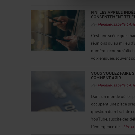
FINI LES APPELS INDÉ
CONSENTEMENT TÉLÉ
Par
Murielle-Isabelle CA
C’est une scène que chac
réunions ou au milieu d
numéro inconnu s’affiche
voix enjouée, souvent sc
VOUS VOULEZ FAIRE S
COMMENT AGIR
Par
Murielle-Isabelle CA
Dans un monde où les pl
occupent une place prépo
question du retrait de 
YouTube, suscite des déb
L’émergence de ...
Lire la