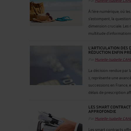
À l'ère numérique, où les
s'estompent, la question
dimension cruciale. Les n
multitude d'informations e
L'ARTICULATION DES 
RÉDUCTION ENFIN PRÉ
Par
Murielle-Isabelle CA
La décision rendue par la
1, représente une avancé
successions en France, en
délais de prescription aff
LES SMART CONTRACTS
APPROFONDIE
Par
Murielle-Isabelle CA
Les smart contracts offr