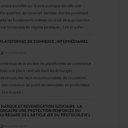
améra installée sur la voie publique est-elle une
tte question, qui pourrait sembler d’ordre purement
alité les fondements mêmes du droit de la protection
ne l’ensemble du régime juridique ...
Lire la suite >
 PLATEFORMES DE COMMERCE : INTERMÉDIAIRES
HEN
le 23/06/2026
numérique de la société, les plateformes de commerce
mais une place centrale dans les échanges
 devenues des lieux incontournables de circulation
et des contenus, au point de remodeler en profondeur
.
Lire la suite >
ARQUE ET REVENDICATION JUDICIAIRE : LA
CONSACRE UNE PROTECTION RENFORCÉE DU
AU REGARD DE L’ARTICLE 1ER DU PROTOCOLE N°1
HEN
le 23/06/2026