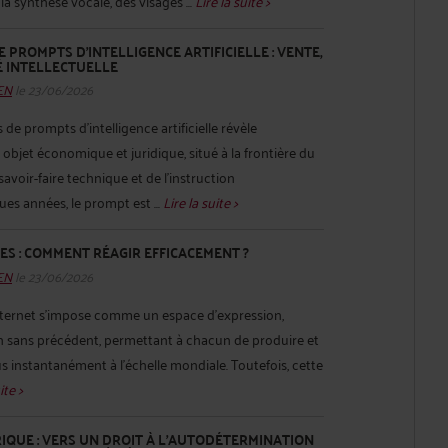
a synthèse vocale, des visages ...
Lire la suite >
 PROMPTS D’INTELLIGENCE ARTIFICIELLE : VENTE,
É INTELLECTUELLE
HEN
le 23/06/2026
de prompts d’intelligence artificielle révèle
objet économique et juridique, situé à la frontière du
voir-faire technique et de l’instruction
es années, le prompt est ...
Lire la suite >
TES : COMMENT RÉAGIR EFFICACEMENT ?
HEN
le 23/06/2026
Internet s’impose comme un espace d’expression,
on sans précédent, permettant à chacun de produire et
 instantanément à l’échelle mondiale. Toutefois, cette
ite >
QUE : VERS UN DROIT À L'AUTODÉTERMINATION