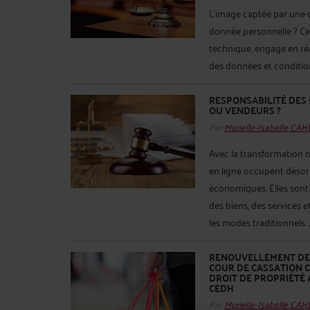
L’image captée par une c
donnée personnelle ? Ce
technique, engage en ré
des données et condition
RESPONSABILITÉ DES
OU VENDEURS ?
Par
Murielle-Isabelle CA
Avec la transformation 
en ligne occupent désor
économiques. Elles sont
des biens, des services 
les modes traditionnels ..
RENOUVELLEMENT DE M
COUR DE CASSATION 
DROIT DE PROPRIÉTÉ 
CEDH
Par
Murielle-Isabelle CA