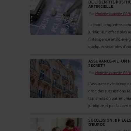
DE L'IDENTITÉ POSTHU
ARTIFICIELLE
Par
Murielle-Isabelle CA
La mort, longtemps conç
juridique, n’efface plus a
l’intelligence artificiell
quelques secondes d’enre
ASSURANCE-VIE : UN H
SECRET ?
Par
Murielle-Isabelle CA
L’assurance vie occupe, e
droit des successions et
transmission patrimonial
juridique et par la liberté
SUCCESSION : 5 PIÈGE
D’EUROS