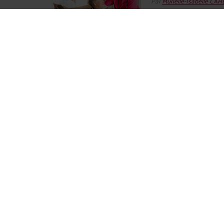
Par
Murielle-Isabelle CA
La succession représente
décès : c’est un moment
familiale. Elle marque la
juridique des volontés du
POMPES FUNÈBRES PUB
VOUS INFORMER SUR 
Par
Murielle-Isabelle CA
Le décès d’un proche pla
émotionnelle et pratique
dans des délais très cour
funérailles relève d’un ser
LE NON-VERSEMENT DE
COMME UNE LIBÉRALI
Par
Murielle-Isabelle CA
L’occupation gratuite d