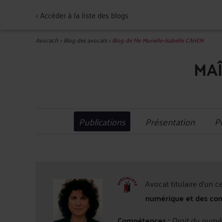
<
Accéder à la liste des blogs
Avocat.fr
>
Blog des avocats
>
Blog de Me Murielle-Isabelle CAHEN
MAÎ
Publications
Présentation
P
Avocat titulaire d'un c
numérique et des co
Compétences :
Droit du numér