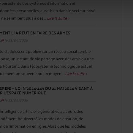
té persistante des systèmes d’information et
 données personnelles, aussi bien dans le secteur privé
ne se limitent plus à des ...
Lire la suite >
MENT L’IA PEUT EN FAIRE DES ARMES
HEN
le 23/06/2026
to d’adolescent publiée sur un réseau social semble
 pose, un instant de vie partagé avec des amis ou une
Pourtant, dans l’écosystème technologique actuel,
eulement un souvenir ou un moyen ...
Lire la suite >
SREN) — LOI N°2024-449 DU 21 MAI 2024 VISANT À
ER L’ESPACE NUMÉRIQUE
HEN
le 23/06/2026
’intelligence artificielle générative au cours des
ondément bouleversé les modes de création, de
n de l’information en ligne. Alors que les modèles