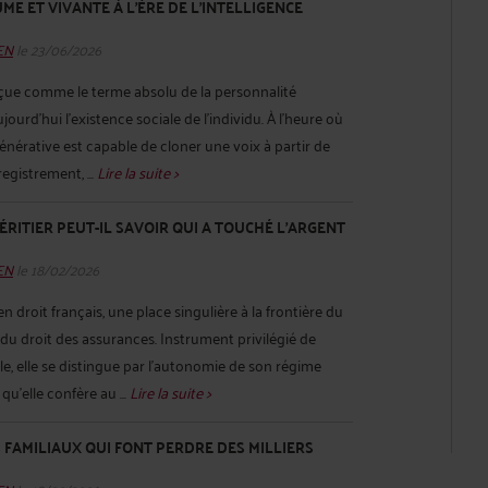
ME ET VIVANTE À L'ÈRE DE L'INTELLIGENCE
HEN
le 23/06/2026
ue comme le terme absolu de la personnalité
ujourd’hui l’existence sociale de l’individu. À l’heure où
e générative est capable de cloner une voix à partir de
gistrement, ...
Lire la suite >
ÉRITIER PEUT-IL SAVOIR QUI A TOUCHÉ L’ARGENT
HEN
le 18/02/2026
n droit français, une place singulière à la frontière du
 du droit des assurances. Instrument privilégié de
e, elle se distingue par l’autonomie de son régime
 qu’elle confère au ...
Lire la suite >
S FAMILIAUX QUI FONT PERDRE DES MILLIERS