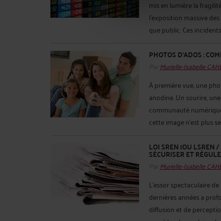
mis en lumière la fragili
l’exposition massive des
que public. Ces incidents 
PHOTOS D’ADOS : COM
Par
Murielle-Isabelle CA
À première vue, une pho
anodine. Un sourire, une
communauté numérique. 
cette image n’est plus s
LOI SREN (OU LSREN / 
SÉCURISER ET RÉGUL
Par
Murielle-Isabelle CA
L’essor spectaculaire de l
dernières années a prof
diffusion et de perceptio