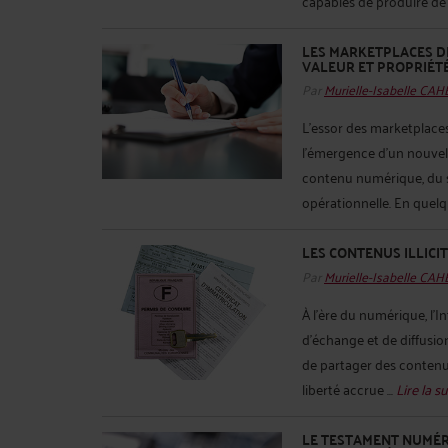
capables de produire de l
LES MARKETPLACES DE
VALEUR ET PROPRIÉT
Par
Murielle-Isabelle CA
L’essor des marketplaces 
l’émergence d’un nouvel 
contenu numérique, du sa
opérationnelle. En quelqu
LES CONTENUS ILLICI
Par
Murielle-Isabelle CA
À l’ère du numérique, l’
d’échange et de diffusi
de partager des contenus
liberté accrue ...
Lire la su
LE TESTAMENT NUMÉRI