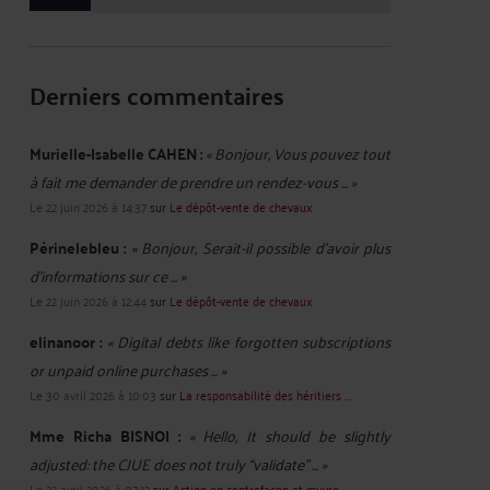
Derniers commentaires
Murielle-Isabelle CAHEN :
« Bonjour, Vous pouvez tout
à fait me demander de prendre un rendez-vous ... »
Le 22 juin 2026 à 14:37
sur
Le dépôt-vente de chevaux
Périnelebleu :
« Bonjour, Serait-il possible d'avoir plus
d'informations sur ce ... »
Le 22 juin 2026 à 12:44
sur
Le dépôt-vente de chevaux
elinanoor :
« Digital debts like forgotten subscriptions
or unpaid online purchases ... »
Le 30 avril 2026 à 10:03
sur
La responsabilité des héritiers ...
Mme Richa BISNOI :
« Hello, It should be slightly
adjusted: the CJUE does not truly “validate” ... »
Le 22 avril 2026 à 07:12
sur
Action en contrefaçon et œuvre ...