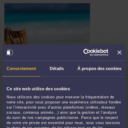
L’ANNULATION D’UN TESTAMENT : ENJEUX JURIDIQUES ET
ILLUSTRATION À TRAVERS LA SUCCESSION D’ALAIN DELON
Consentement
Détails
À propos des cookies
Par
Murielle-Isabelle CAHEN
le 25/09/2025
Lorsqu’une grande figure publique disparaît, l’émotion collective laisse parfois
Ce site web utilise des cookies
place à une réalité plus terre-à-terre : celle du règlement de sa succession. Le
décès d’Alain Delon, survenu le 18 août 2024, n’a pas échappé à cette règle. ...
Nous utilisons des cookies pour mesurer la fréquentation de
Lire la suite >
notre site, pour vous proposer une expérience utilisateur fondée
sur l’interactivité avec d’autres plateformes (vidéos, réseaux
sociaux, contenus animés…) ainsi que la gestion et l’analyse
du suivi de nos campagnes publicitaires. Parce que le respect
de votre vie privée est essentiel pour nous, nous vous laissons
le choix de les accepter, de les refuser tous ou de les