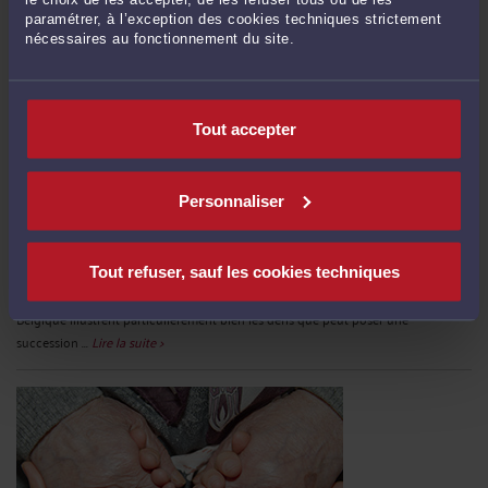
paramétrer, à l’exception des cookies techniques strictement
nécessaires au fonctionnement du site.
Tout accepter
ÉVITER LES PIÈGES DE SUCCESSION ENTRE LA FRANCE ET LA
BELGIQUE
Personnaliser
Par
Murielle-Isabelle CAHEN
le 25/09/2025
Dans un monde de plus en plus mobile, les parcours de vie dépassent souvent
les frontières. Parmi les nombreux exemples de cette internationalisation des
Tout refuser, sauf les cookies techniques
trajectoires personnelles et familiales, les liens étroits entre la France et la
Belgique illustrent particulièrement bien les défis que peut poser une
succession ...
Lire la suite >