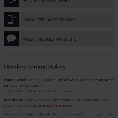
PRENDRE RDV EN CABINET
CONSULTER PAR TÉLÉPHONE
POSER UNE QUESTION ÉCRITE
Derniers commentaires
Murielle-Isabelle CAHEN :
« Bonjour, Vous pouvez tout à fait me demander de
prendre un rendez-vous ... »
Le 22 juin 2026 à 14:37
sur
Le dépôt-vente de chevaux
Périnelebleu :
« Bonjour, Serait-il possible d'avoir plus d'informations sur ce ... »
Le 22 juin 2026 à 12:44
sur
Le dépôt-vente de chevaux
elinanoor :
« Digital debts like forgotten subscriptions or unpaid online