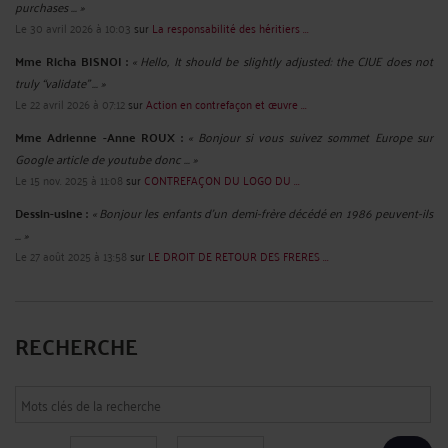
purchases ... »
Le 30 avril 2026 à 10:03
sur
La responsabilité des héritiers ...
Mme Richa BISNOI :
« Hello, It should be slightly adjusted: the CJUE does not
truly “validate” ... »
Le 22 avril 2026 à 07:12
sur
Action en contrefaçon et œuvre ...
Mme Adrienne -Anne ROUX :
« Bonjour si vous suivez sommet Europe sur
Google article de youtube donc ... »
Le 15 nov. 2025 à 11:08
sur
CONTREFAÇON DU LOGO DU ...
Dessin-usine :
« Bonjour les enfants d'un demi-frère décédé en 1986 peuvent-ils
... »
Le 27 août 2025 à 13:58
sur
LE DROIT DE RETOUR DES FRERES ...
RECHERCHE