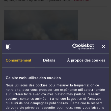
Consentement
Détails
À propos des cookies
VOUS VOULEZ FAIRE SUPPRIMER UNE VIDÉO SUR YOUTUBE ?
VOICI COMMENT AGIR
Par
Murielle-Isabelle CAHEN
le 30/10/2025
Ce site web utilise des cookies
Dans un monde où les plateformes numériques et les réseaux sociaux occupent
une place prépondérante dans la diffusion de l’information, la question du
Nous utilisons des cookies pour mesurer la fréquentation de
retrait de contenus, notamment de vidéos sur des sites comme YouTube, suscite
notre site, pour vous proposer une expérience utilisateur fondée
sur l’interactivité avec d’autres plateformes (vidéos, réseaux
des débats juridiques de plus en plus complexes. L’émergence de ...
Lire la suite >
sociaux, contenus animés…) ainsi que la gestion et l’analyse
du suivi de nos campagnes publicitaires. Parce que le respect
de votre vie privée est essentiel pour nous, nous vous laissons