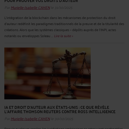
POUR PROUVER VOS DROITS D’AUTEUR
Par
Murielle-Isabelle CAHEN
le 31/10/2025
L’intégration de la blockchain dans les mécanismes de protection du droit
d’auteur redéfinit les paradigmes traditionnels de la preuve et de la titularité des
créations. Alors que les systèmes classiques – dépôts auprès de l’INPI, actes
notariés ou enveloppes Soleau ...
Lire la suite >
IA ET DROIT D’AUTEUR AUX ÉTATS-UNIS : CE QUE RÉVÈLE
L’AFFAIRE THOMSON REUTERS CONTRE ROSS INTELLIGENCE
Par
Murielle-Isabelle CAHEN
le 30/10/2025
Depuis quelques années, les juridictions américaines se retrouvent confrontées