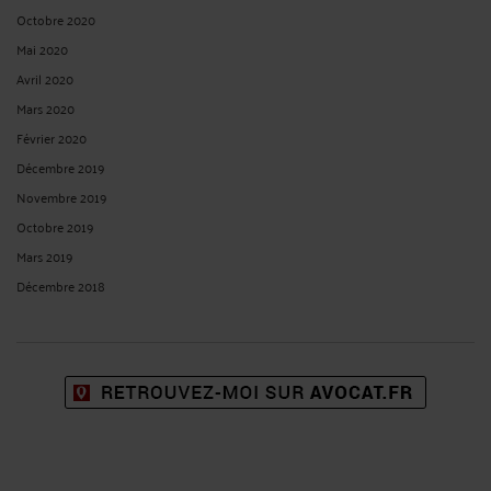
LE DÉPÔT-VENTE DE CHEVAUX
Par
Murielle-Isabelle CAHEN
le 26/11/2024 - 2 commentaires
Le dépôt-vente offre une solution pratique et sécurisée pour les propriétaires
souhaitant vendre leur cheval, tout en bénéficiant des compétences et du
réseau du gestionnaire pour trouver un acheteur approprié. Qu’est-ce que le
contrat de dépôt-vente de chevaux ...
Lire la suite >