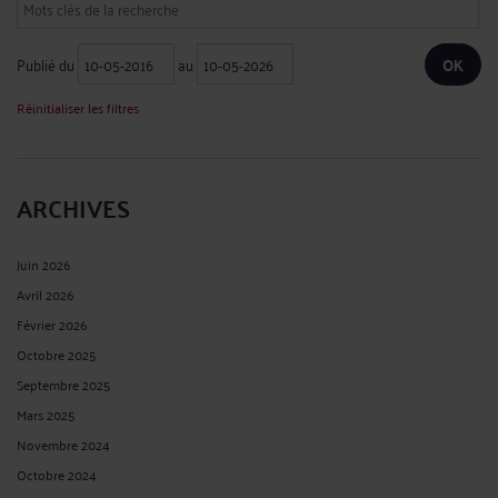
allégations devient fondamentale. Le pouvoir des mots est indéniable, et
lorsqu'ils sont utilisés de manière diffamatoire, ils peuvent causer des
dommages considérables à la réputation, à l'image et ...
Lire la suite >
LES JO 2024 ET LA COLLECTE DES DONNÉES PERSONNELLES EN
ZONES SÉCURISÉES
Par
Murielle-Isabelle CAHEN
le 26/11/2024
Les Jeux olympiques de 2024, prévus pour se dérouler dans la magnifique ville
de Paris, suscitent déjà un grand engouement à l’échelle mondiale. Cet
événement sportif d’envergure internationale offre une occasion unique de
rassembler des athlètes, des spectateurs et des passionnés ...
Lire la suite >