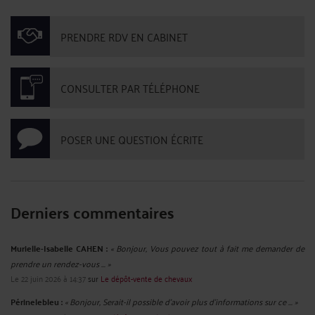
LES MOYENS DE CONTOURNER LE DROIT POUR DÉPOSER UNE
MARQUE.
Par
Murielle-Isabelle CAHEN
le 27/11/2024
Lorsqu'il s'agit de déposer une marque en France, il existe malheureusement des
individus peu scrupuleux qui cherchent à contourner le droit pour tirer profit
de la renommée et du succès des marques déjà établies. Ces pratiques illégales
mettent en péril les droits de propriété ...
Lire la suite >
LE CYBER HARCÈLEMENT ET L'IDENTIFICATION DE L’HARCELEUR