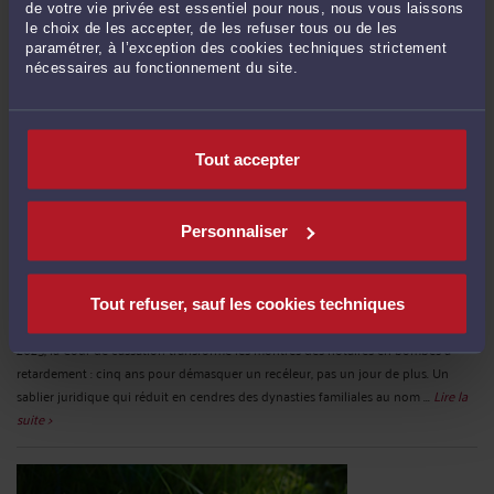
de votre vie privée est essentiel pour nous, nous vous laissons
le choix de les accepter, de les refuser tous ou de les
paramétrer, à l’exception des cookies techniques strictement
nécessaires au fonctionnement du site.
Tout accepter
Personnaliser
LE DÉLAI POUR FAIRE UNE ACTION EN RECEL SUCCESSORAL
Par
Murielle-Isabelle CAHEN
le 25/09/2025
Tout refuser, sauf les cookies techniques
L’ombre d’un délai court sur les successions françaises. Dans un arrêt du 5 mars
2025, la Cour de cassation transforme les montres des notaires en bombes à
retardement : cinq ans pour démasquer un recéleur, pas un jour de plus. Un
sablier juridique qui réduit en cendres des dynasties familiales au nom ...
Lire la
suite >