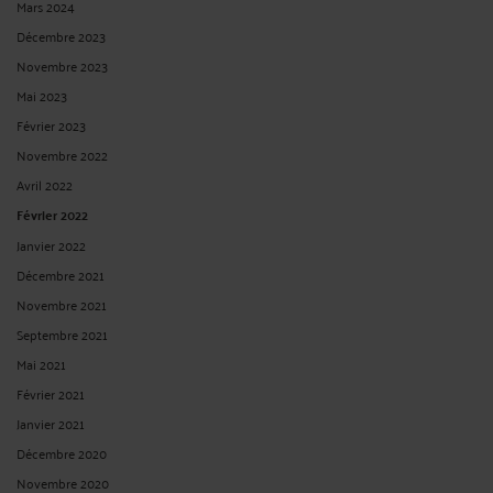
LE RÈGLEMENT « DIGITAL SERVICES ACT » POUR UNE
RESPONSABILISATION DES PLATEFORMES
Par
Murielle-Isabelle CAHEN
le 26/11/2024
Face à la montée de problématiques telles que la haine en ligne, la manipulation
de l’information, la désinformation, et la contrefaçon, l’Union européenne (UE) a
adopté une nouvelle mesure réglementaire, le Digital Services Act (DSA), pour
réguler les activités des ...
Lire la suite >