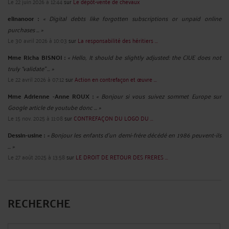
Par
Murielle-Isabelle CAHEN
le 27/11/2024
Le cyber harcèlement est un problème grave et préoccupant qui se produit
dans le monde en ligne. Il se réfère à l'utilisation abusive des technologies de
l'information et de la communication pour harceler, menacer, intimider ou nuire
à une personne. L'un des aspects les plus complexes du cyber ...
Lire la suite >
LORSQUE DES PROPOS DIFFAMATOIRES SONT PROFÉRÉS, LA
QUESTION DE LA PRÉCISION DES ALLÉGATIONS DEVIENT
FONDAMENTALE
Par
Murielle-Isabelle CAHEN
le 26/11/2024
Lorsque des propos diffamatoires sont proférés, la question de la précision des