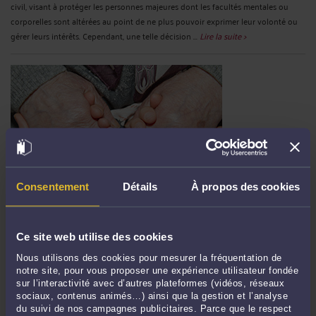
civil, visant à protéger les personnes majeures dont les facultés mentales ou
corporelles sont altérées au point de ne plus pouvoir exprimer leur volonté ou
gérer leurs intérêts. Cependant, une telle décision ...
Lire la suite >
Consentement
Détails
À propos des cookies
LES SECRETS DES SUCCESSIONS EXONÉRÉES : STRATÉGIES ET
DISPOSITIFS LÉGAUX FACE AUX NOUVELLES RÉFORMES 2025
Par
Murielle-Isabelle CAHEN
le 25/09/2025
Ce site web utilise des cookies
Nous utilisons des cookies pour mesurer la fréquentation de
En France, la transmission d'un patrimoine s'apparente trop souvent à un
notre site, pour vous proposer une expérience utilisateur fondée
parcours du combattant fiscal, où les droits de succession peuvent engloutir
sur l’interactivité avec d’autres plateformes (vidéos, réseaux
jusqu'à 60% de l'héritage selon la proximité familiale. Pourtant, une réalité reste
sociaux, contenus animés…) ainsi que la gestion et l’analyse
occultée : près d'un tiers des transmissions ...
Lire la suite >
du suivi de nos campagnes publicitaires. Parce que le respect