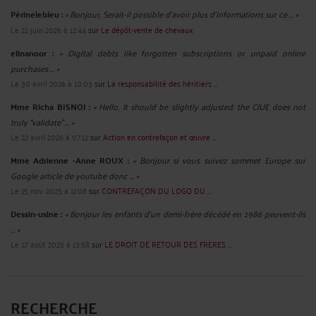
Périnelebleu :
« Bonjour, Serait-il possible d'avoir plus d'informations sur ce ... »
Le 22 juin 2026 à 12:44
sur
Le dépôt-vente de chevaux
elinanoor :
« Digital debts like forgotten subscriptions or unpaid online
purchases ... »
Le 30 avril 2026 à 10:03
sur
La responsabilité des héritiers ...
Mme Richa BISNOI :
« Hello, It should be slightly adjusted: the CJUE does not
truly “validate” ... »
Le 22 avril 2026 à 07:12
sur
Action en contrefaçon et œuvre ...
Mme Adrienne -Anne ROUX :
« Bonjour si vous suivez sommet Europe sur
Google article de youtube donc ... »
Le 15 nov. 2025 à 11:08
sur
CONTREFAÇON DU LOGO DU ...
Dessin-usine :
« Bonjour les enfants d'un demi-frère décédé en 1986 peuvent-ils
... »
Le 27 août 2025 à 13:58
sur
LE DROIT DE RETOUR DES FRERES ...
RECHERCHE