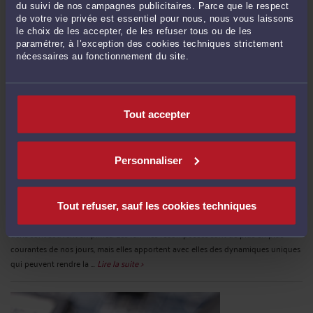
du suivi de nos campagnes publicitaires. Parce que le respect
de votre vie privée est essentiel pour nous, nous vous laissons
le choix de les accepter, de les refuser tous ou de les
paramétrer, à l’exception des cookies techniques strictement
nécessaires au fonctionnement du site.
Tout accepter
LES DÉFIS DE LA SUCCESSION DANS LE CONTEXTE DES FAMILLES
Personnaliser
RECOMPOSÉES
Par
Murielle-Isabelle CAHEN
le 19/03/2024
La succession est un sujet complexe qui peut être source de conflits et de
Tout refuser, sauf les cookies techniques
tensions au sein des familles. Dans le contexte des familles recomposées, ces
défis sont souvent amplifiés. Les familles recomposées sont de plus en plus
courantes de nos jours, mais elles apportent avec elles des dynamiques uniques
qui peuvent rendre la ...
Lire la suite >