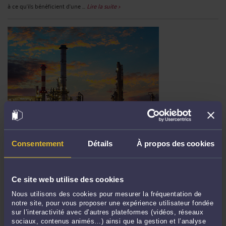
à ce qu'ils bénéficient d'une ...
Lire la suite >
L'IMPACT DES DONATIONS SUR LA SUCCESSION EN FRANCE :
COMPRENDRE LES RÈGLES ET LES AVANTAGES FISCAUX
Consentement
Détails
À propos des cookies
Par
Murielle-Isabelle CAHEN
le 19/03/2024
La transmission du patrimoine est une préoccupation majeure pour de
nombreuses familles en France. Les donations représentent un moyen crucial de
Ce site web utilise des cookies
planifier la succession, permettant aux individus de transmettre une partie de
Nous utilisons des cookies pour mesurer la fréquentation de
leur patrimoine de leur vivant. Comprendre les implications des donations sur la
notre site, pour vous proposer une expérience utilisateur fondée
succession est essentiel pour toute personne ...
Lire la suite >
sur l’interactivité avec d’autres plateformes (vidéos, réseaux
sociaux, contenus animés…) ainsi que la gestion et l’analyse