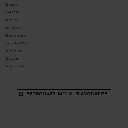
CONDITIONS GÉNÉRALES DE VENTE : ATTENTION AU REFUS DE
COMMUNICATION
Par
Murielle-Isabelle CAHEN
le 22/11/2023
Si le fournisseur est libre de refuser de vendre ses produits ou services, il est
toutefois dans l'obligation de communiquer ses conditions générales de vente à
tout acheteur de produits ou tout demandeur de prestations de services qui en
fait la demande pour l'exercice de son activité professionnelle, a jugé la Cour ...
Lire la suite >