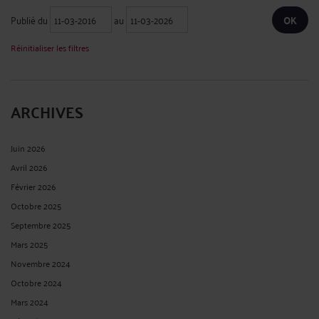
ainsi une diffusion massive de fausses nouvelles. ...
Lire la suite >
DOIT-ON OCTROYER UN DROIT D’AUTEUR À UN SELFIE ?
Par
Murielle-Isabelle CAHEN
le 22/11/2023
En général, les selfies sont considérés comme des œuvres créées par la personne
qui les prend. En tant que créateur, vous détenez les droits d'auteur sur vos
selfies. Cela signifie que vous avez le droit de contrôler comment ils sont utilisés
et distribués. Cependant, il est ...
Lire la suite >