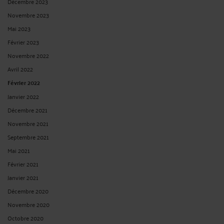
CONTREFAÇON ET PARODIE (JOCONDE PLAYMOBIL)
Par
Murielle-Isabelle CAHEN
le 22/11/2023
Une parodie est une œuvre qui imite ou caricature une œuvre originale, un style
artistique ou un genre de manière humoriste ou moqueuse. Cela peut être fait
de différents domaine artistiques, tels que la musique, le cinéma, la littérature ou
la peinture. Par exemple, une parodie de chanson peut changer les paroles ...
Lire la suite >