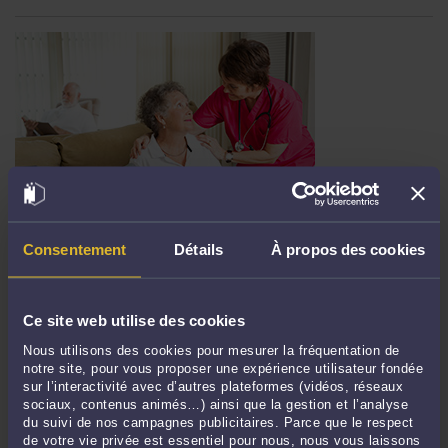
UN LEGS FAIT AU BENEFICE D’UN AUXILIAIRE DE VIE EST-IL
Consentement
Détails
À propos des cookies
LEGAL ?
Par
Murielle-Isabelle CAHEN
le 18/12/2023
Le Conseil constitutionnel a censuré l'incapacité frappant les auxiliaires de vie,
Ce site web utilise des cookies
qui leur interdit de bénéficier des libéralités faites en leur faveur par les
Nous utilisons des cookies pour mesurer la fréquentation de
personnes qu'elles assistent à leur domicile (Cons. const. 12-3-2021 n° 2020-888
notre site, pour vous proposer une expérience utilisateur fondée
QPC). L’interdiction faite aux personnes délivrant ...
Lire la suite >
sur l’interactivité avec d’autres plateformes (vidéos, réseaux
sociaux, contenus animés…) ainsi que la gestion et l’analyse
du suivi de nos campagnes publicitaires. Parce que le respect
de votre vie privée est essentiel pour nous, nous vous laissons