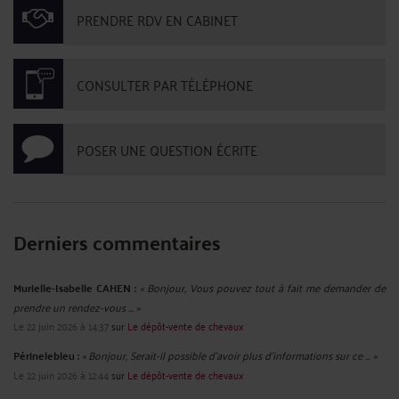
CONTRAT D’HÉBERGEMENT DE CHEVAUX
Par
Murielle-Isabelle CAHEN
le 22/11/2023
Il existe diverses options pour un contrat d’hébergement de chevaux, en
fonction des services proposés par le détenteur et des besoins du propriétaire.
Le contrat de pension implique deux parties : le déposant, qui est celui qui
confie son cheval en pension, et le dépositaire, qui est celui qui prend en charge
...
Lire la suite >
LE CONTRAT DE VENTE DE CHEVAUX
Par
Murielle-Isabelle CAHEN
le 22/11/2023