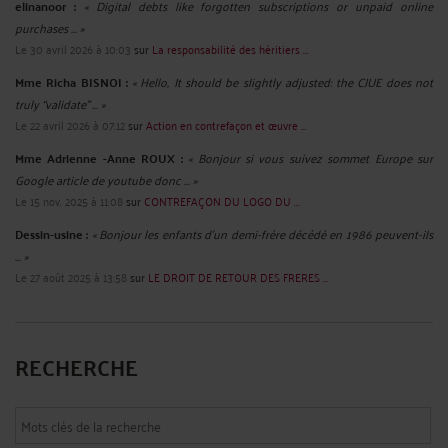
La loi ne requiert pas expressément un contrat de vente écrit pour que la
transaction soit valide. Cependant, bien que la pratique courante soit souvent
de procéder à la vente de chevaux sans contrat écrit, il est vivement
recommandé d'en rédiger un. La rédaction d'un contrat écrit est ...
Lire la suite >
LE ROLE DES PLATEFORMES EN LIGNE DANS LA LUTTE CONTRE
LA MANIPULATION DE L’INFORMATION
Par
Murielle-Isabelle CAHEN
le 22/11/2023
Depuis l'avènement d'Internet et des réseaux sociaux, la désinformation est
devenue un problème majeur dans notre société. En effet, n'importe qui peut
désormais diffuser des informations sans vérification ni contrôle, entraînant