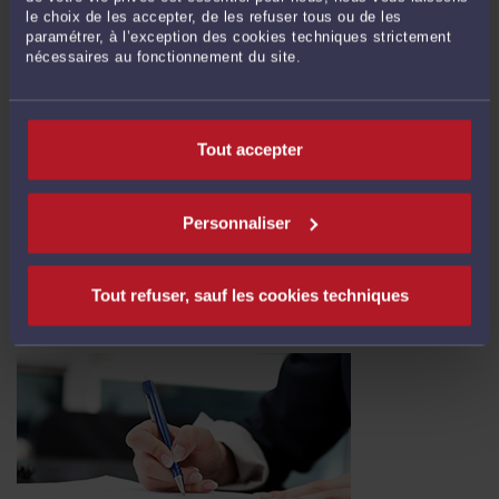
le choix de les accepter, de les refuser tous ou de les
paramétrer, à l’exception des cookies techniques strictement
nécessaires au fonctionnement du site.
Tout accepter
LIBERTÉ RELIGIEUSE ET PROFESSIONS ASSERMENTÉES
Par
Nicolas ROGNERUD
le 02/08/2021
Personnaliser
Par un arrêt du 7 juillet dernier, la Cour de cassation a eu l’occasion de préciser
sa jurisprudence sur l’équilibre entre la liberté religieuse et l’obligation de prêter
serment propre à certaines professions. L’exercice de certaines professions est
Tout refuser, sauf les cookies techniques
soumis à une prestation de serment ...
Lire la suite >