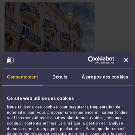
LA PRESCRIPTION ABRÉGÉE EXCLUE POUR LE CLIENT AGISSANT
DANS LE CADRE D’UN PROJET DE PROMOTION IMMOBILIÈRE
Par
Nicolas ROGNERUD
le 27/08/2021
Consentement
Détails
À propos des cookies
Par un arrêt du 30 juin dernier, la Cour de Cassation est venue rappeler les
conditions d’application de la prescription abrégée à deux ans, encadrant
Ce site web utilise des cookies
l’action du professionnel à l’encontre de son Client consommateur. La
prescription, c’est-à-dire le délai prévu par la loi pour ...
Lire la suite >
Nous utilisons des cookies pour mesurer la fréquentation de
notre site, pour vous proposer une expérience utilisateur fondée
sur l’interactivité avec d’autres plateformes (vidéos, réseaux
sociaux, contenus animés…) ainsi que la gestion et l’analyse
du suivi de nos campagnes publicitaires. Parce que le respect
de votre vie privée est essentiel pour nous, nous vous laissons