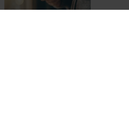
LE COMPTE FACEBOOK, PAS SI PRIVE !
Par
Nicolas ROGNERUD
le 22/11/2020
Un arrêt rendu par la chambre sociale, le 30 septembre 2020 et voué à une large
publicité, puisque publié au bulletin de la Cour de cassation, est venu poser le
principe selon lequel le droit à la preuve peut justifier la production en justice
d’éléments extraits du compte privé Facebook ...
Lire la suite >