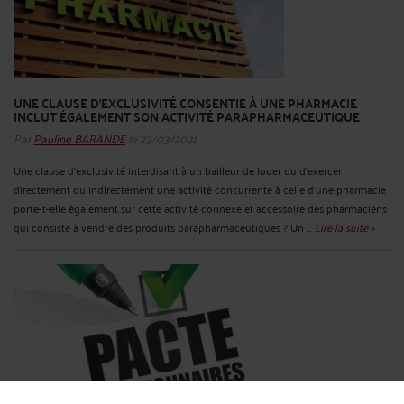
UNE CLAUSE D’EXCLUSIVITÉ CONSENTIE À UNE PHARMACIE
INCLUT ÉGALEMENT SON ACTIVITÉ PARAPHARMACEUTIQUE
Par
Pauline BARANDE
le 23/03/2021
Une clause d’exclusivité interdisant à un bailleur de louer ou d’exercer
directement ou indirectement une activité concurrente à celle d’une pharmacie
porte-t-elle également sur cette activité connexe et accessoire des pharmaciens
qui consiste à vendre des produits parapharmaceutiques ? Un ...
Lire la suite >