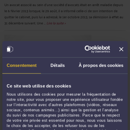
Un avocat associé au sein d’une société d’avocats était en arrêt maladie depuis
le 6 février 2013 lorsque, le 29 août, il a informé celle-ci de son intention de
quitter le cabinet, puis lui a adressé, le 1er octobre 2013, sa démission à effet au
31 décembre suivant. Une ...
Lire la suite >
Consentement
Détails
À propos des cookies
Ce site web utilise des cookies
LIBERTÉ D'EXPRESSION : UN SALARIÉ PEUT CRITIQUER EN
Nous utilisons des cookies pour mesurer la fréquentation de
INTERNE L'ORGANISATION D'UNE ENTREPRISE LORS D'UNE
RÉUNION AVEC LES DIRIGEANTS
notre site, pour vous proposer une expérience utilisateur fondée
sur l’interactivité avec d’autres plateformes (vidéos, réseaux
Par
Pauline BARANDE
le 04/05/2021
sociaux, contenus animés…) ainsi que la gestion et l’analyse
du suivi de nos campagnes publicitaires. Parce que le respect
Un salarié d’un cabinet d’architecture a été licencié pour avoir, au cours d’une
de votre vie privée est essentiel pour nous, nous vous laissons
réunion tripartite entre lui et les deux cogérants de la société, critiqué
le choix de les accepter, de les refuser tous ou de les
l’organisation du cabinet. Le salarié saisit la juridiction prud’homale afin