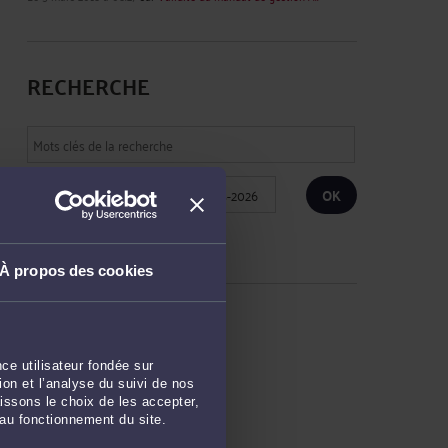
RECHERCHE
Publié du
au
Réinitialiser les filtres
À propos des cookies
ARCHIVES
ce utilisateur fondée sur
Décembre 2023
on et l’analyse du suivi de nos
issons le choix de les accepter,
Septembre 2021
 au fonctionnement du site.
Juin 2021