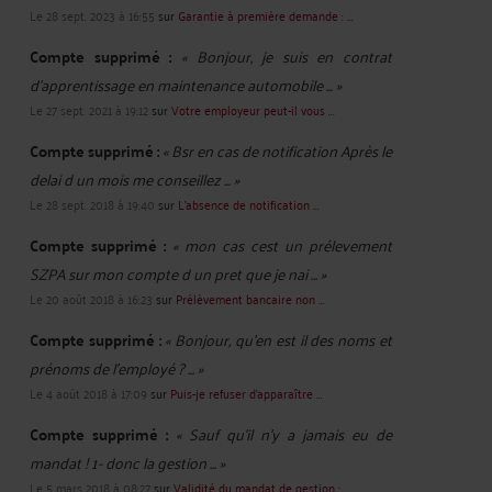
Le 28 sept. 2023 à 16:55
sur
Garantie à première demande : ...
Compte supprimé :
« Bonjour, je suis en contrat
d'apprentissage en maintenance automobile ... »
Le 27 sept. 2021 à 19:12
sur
Votre employeur peut-il vous ...
Compte supprimé :
« Bsr en cas de notification Après le
delai d un mois me conseillez ... »
Le 28 sept. 2018 à 19:40
sur
L’absence de notification ...
Compte supprimé :
« mon cas cest un prélevement
SZPA sur mon compte d un pret que je nai ... »
Le 20 août 2018 à 16:23
sur
Prélèvement bancaire non ...
Compte supprimé :
« Bonjour, qu'en est il des noms et
prénoms de l'employé ? ... »
Le 4 août 2018 à 17:09
sur
Puis-je refuser d’apparaître ...
Compte supprimé :
« Sauf qu'il n'y a jamais eu de
mandat ! 1- donc la gestion ... »
Le 5 mars 2018 à 08:27
sur
Validité du mandat de gestion : ...