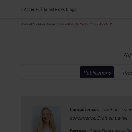
<
Accéder à la liste des blogs
Avocat.fr
>
Blog des avocats
>
Blog de Me Pauline BARANDE
AV
Publications
Pré
Compétences :
Droit des sociét
concurrence, Droit du travail
Barreau :
Saint-Denis-de-la-Ré