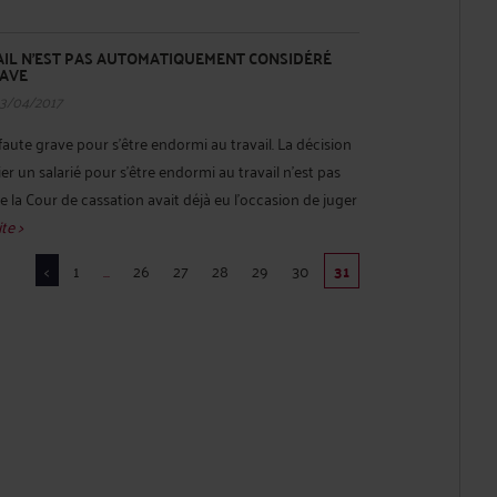
AIL N’EST PAS AUTOMATIQUEMENT CONSIDÉRÉ
RAVE
13/04/2017
faute grave pour s’être endormi au travail. La décision
er un salarié pour s’être endormi au travail n’est pas
 la Cour de cassation avait déjà eu l’occasion de juger
ite >
<
1
...
26
27
28
29
30
31