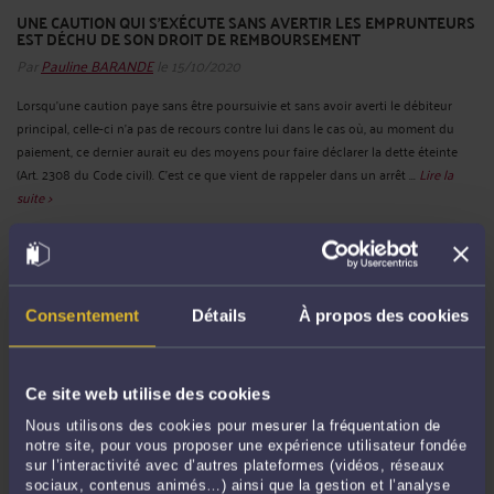
UNE CAUTION QUI S’EXÉCUTE SANS AVERTIR LES EMPRUNTEURS
EST DÉCHU DE SON DROIT DE REMBOURSEMENT
Par
Pauline BARANDE
le 15/10/2020
Lorsqu’une caution paye sans être poursuivie et sans avoir averti le débiteur
principal, celle-ci n’a pas de recours contre lui dans le cas où, au moment du
paiement, ce dernier aurait eu des moyens pour faire déclarer la dette éteinte
(Art. 2308 du Code civil). C’est ce que vient de rappeler dans un arrêt ...
Lire la
suite >
Consentement
Détails
À propos des cookies
Ce site web utilise des cookies
Nous utilisons des cookies pour mesurer la fréquentation de
notre site, pour vous proposer une expérience utilisateur fondée
CONSEIL DE PRUD’HOMMES : NOUVEAU TAUX DE COMPÉTENCE !
sur l’interactivité avec d’autres plateformes (vidéos, réseaux
sociaux, contenus animés…) ainsi que la gestion et l’analyse