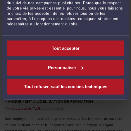
Par
Pauline BARANDE
le 21/09/2020
du suivi de nos campagnes publicitaires. Parce que le respect
de votre vie privée est essentiel pour nous, nous vous laissons
Le taux de compétence en dernier ressort des conseils de prud’hommes
le choix de les accepter, de les refuser tous ou de les
détermine la possibilité de faire appel ou pas d’un jugement de conseil de
paramétrer, à l’exception des cookies techniques strictement
prud’hommes. Le jugement est dit « en premier ressort » lorsqu’il est susceptible
nécessaires au fonctionnement du site.
d’appel. Il est dit « en dernier ressort » lorsque l’appel ...
Lire la suite >
Tout accepter
Personnaliser
Tout refuser, sauf les cookies techniques
MANQUEMENT À L’OBLIGATION DE FORMATION
Par
Pauline BARANDE
le 21/09/2020
Tout employeur doit assurer l’adaptation des salariés à leur poste de travail et
doit veiller au maintien de leur capacité à occuper un emploi, au regard
notamment de l’évolution des emplois, des technologies et des organisations