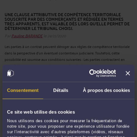
UNE CLAUSE ATTRIBUTIVE DE COMPÉTENCE TERRITORIALE
SOUSCRITE PAR DES COMMERÇANTS ET RÉDIGÉE EN TERMES
TRÈS APPARENTS, EST VALABLE DÈS LORS QU’ELLE PERMET DE
DÉTERMINER LE TRIBUNAL CHOISI.
Par
Pauline BARANDE
le 24/11/2020
Les parties à un contrat peuvent déroger aux règles de compétence territoriale
dans la perspective d’un éventuel contentieux judiciaire. Toutefois, cette
possibilité est soumise aux conditions suivantes : Les parties contractent en
qualité de commerçant ; La clause est spécifiée de ...
Lire la suite >
Consentement
Détails
À propos des cookies
Ce site web utilise des cookies
Nous utilisons des cookies pour mesurer la fréquentation de
notre site, pour vous proposer une expérience utilisateur fondée
sur l’interactivité avec d’autres plateformes (vidéos, réseaux