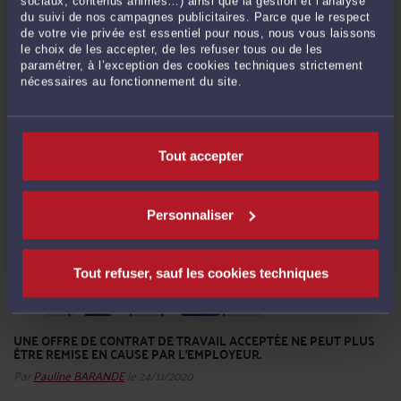
UN E-MAIL NE PEUT PAS REMPLACER UNE LETTRE
sociaux, contenus animés…) ainsi que la gestion et l’analyse
RECOMMANDÉE AVEC AVIS DE RÉCEPTION.
du suivi de nos campagnes publicitaires. Parce que le respect
Par
Pauline BARANDE
le 24/11/2020
de votre vie privée est essentiel pour nous, nous vous laissons
le choix de les accepter, de les refuser tous ou de les
paramétrer, à l’exception des cookies techniques strictement
Le contrat de travail est soumis aux règles du droit commun, lesquelles
nécessaires au fonctionnement du site.
disposent notamment que les conventions légalement formées tiennent lieu de
loi à ceux qui les ont faites (art. L. 1221-1 C. trav. et art. 1134 C. civ. dans sa version
applicable au litige). Dans un arrêt récent, la chambre sociale de la Cour de ...
Lire
la suite >
Tout accepter
Personnaliser
Tout refuser, sauf les cookies techniques
UNE OFFRE DE CONTRAT DE TRAVAIL ACCEPTÉE NE PEUT PLUS
ÊTRE REMISE EN CAUSE PAR L’EMPLOYEUR.
Par
Pauline BARANDE
le 24/11/2020