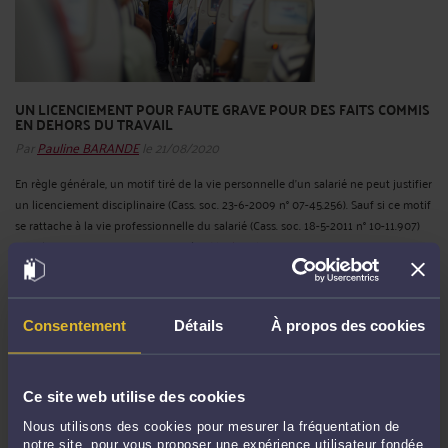
UN LICENCIEMENT POUR FAUTE GRAVE POUR DES FAITS COMMIS
EN DEHORS DU TRAVAIL
Par
Pauline BARANDE
le 21/08/2020
En règle générale, un motif tiré de la vie personnelle d’un salarié ne peut justifier
un licenciement disciplinaire (Cass. soc. 23-6-2009 n° 07-45.256). Sauf si ce motif
se rattache à la vie professionnelle du salarié (Cass. soc. 18-5-2011 n° 10-11.907)
ou s’il constitue un manquement à ...
Lire la suite >
Consentement
Détails
À propos des cookies
Ce site web utilise des cookies
Nous utilisons des cookies pour mesurer la fréquentation de
notre site, pour vous proposer une expérience utilisateur fondée