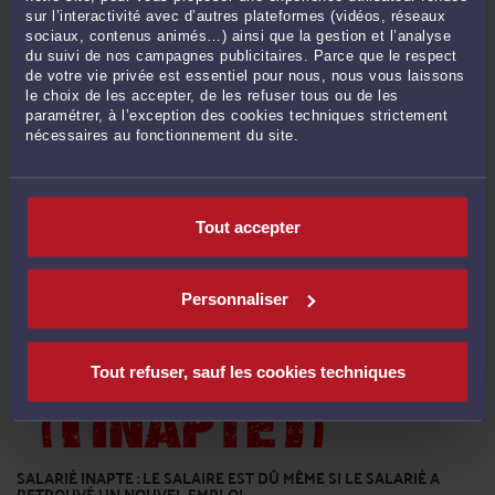
sur l’interactivité avec d’autres plateformes (vidéos, réseaux
sociaux, contenus animés…) ainsi que la gestion et l’analyse
DES PROPOS DÉGRADANTS À CARACTÈRE SEXUEL JUSTIFIENT
du suivi de nos campagnes publicitaires. Parce que le respect
UN LICENCIEMENT POUR FAUTE GRAVE
de votre vie privée est essentiel pour nous, nous vous laissons
Par
Pauline BARANDE
le 01/07/2020
le choix de les accepter, de les refuser tous ou de les
paramétrer, à l’exception des cookies techniques strictement
Aucun salarié ne doit subir des faits de harcèlement sexuel, constitué
nécessaires au fonctionnement du site.
notamment par des propos ou comportements à connotation sexuelle répétés
qui soit portent atteinte à sa dignité en raison de leur caractère dégradant ou
humiliant, soit créent à son encontre une ...
Lire la suite >
Tout accepter
Personnaliser
Tout refuser, sauf les cookies techniques
SALARIÉ INAPTE : LE SALAIRE EST DÛ MÊME SI LE SALARIÉ A
RETROUVÉ UN NOUVEL EMPLOI