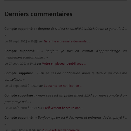
Derniers commentaires
Compte supprimé :
« Bonjour Et si c'est la société bénéficiaire de la garantie à ...
»
Le 28 sept. 2023 à 16:55
sur
Garantie à première demande : ...
Compte supprimé :
« Bonjour, je suis en contrat d'apprentissage en
maintenance automobile ... »
Le 27 sept. 2021 à 19:12
sur
Votre employeur peut-il vous ...
Compte supprimé :
« Bsr en cas de notification Après le delai d un mois me
conseillez ... »
Le 28 sept. 2018 à 19:40
sur
L’absence de notification ...
Compte supprimé :
« mon cas cest un prélevement SZPA sur mon compte d un
pret que je nai ... »
Le 20 août 2018 à 16:23
sur
Prélèvement bancaire non ...
Compte supprimé :
« Bonjour, qu'en est il des noms et prénoms de l'employé ? ...
»
Le 4 août 2018 à 17:09
sur
Puis-je refuser d’apparaître ...