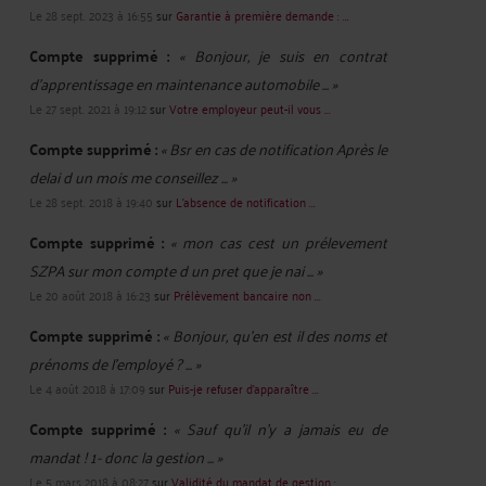
Le 28 sept. 2023 à 16:55
sur
Garantie à première demande : ...
Compte supprimé :
« Bonjour, je suis en contrat
d'apprentissage en maintenance automobile ... »
Le 27 sept. 2021 à 19:12
sur
Votre employeur peut-il vous ...
Compte supprimé :
« Bsr en cas de notification Après le
delai d un mois me conseillez ... »
Le 28 sept. 2018 à 19:40
sur
L’absence de notification ...
Compte supprimé :
« mon cas cest un prélevement
SZPA sur mon compte d un pret que je nai ... »
Le 20 août 2018 à 16:23
sur
Prélèvement bancaire non ...
Compte supprimé :
« Bonjour, qu'en est il des noms et
prénoms de l'employé ? ... »
Le 4 août 2018 à 17:09
sur
Puis-je refuser d’apparaître ...
Compte supprimé :
« Sauf qu'il n'y a jamais eu de
mandat ! 1- donc la gestion ... »
Le 5 mars 2018 à 08:27
sur
Validité du mandat de gestion : ...