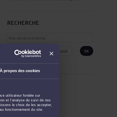
RECHERCHE
Publié du
au
Réinitialiser les filtres
À propos des cookies
ARCHIVES
ce utilisateur fondée sur
Décembre 2023
on et l’analyse du suivi de nos
issons le choix de les accepter,
Septembre 2021
 au fonctionnement du site.
Juin 2021