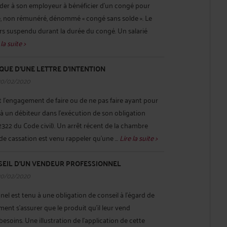
der à son employeur à bénéficier d’un congé pour
, non rémunéré, dénommé « congé sans solde ». Le
lors suspendu durant la durée du congé. Un salarié
 la suite >
QUE D’UNE LETTRE D’INTENTION
20/02/2020
st l’engagement de faire ou de ne pas faire ayant pour
 à un débiteur dans l’exécution de son obligation
 2322 du Code civil). Un arrêt récent de la chambre
e cassation est venu rappeler qu’une ...
Lire la suite >
NSEIL D’UN VENDEUR PROFESSIONNEL
20/02/2020
el est tenu à une obligation de conseil à l’égard de
mment s’assurer que le produit qu’il leur vend
esoins. Une illustration de l’application de cette