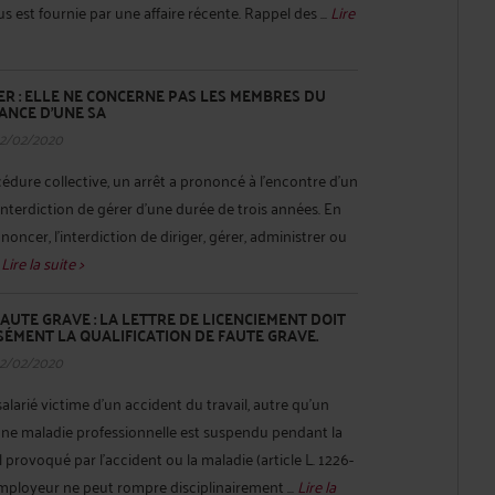
s est fournie par une affaire récente. Rappel des ...
Lire
ER : ELLE NE CONCERNE PAS LES MEMBRES DU
ANCE D’UNE SA
12/02/2020
édure collective, un arrêt a prononcé à l’encontre d’un
interdiction de gérer d’une durée de trois années. En
ononcer, l’interdiction de diriger, gérer, administrer ou
.
Lire la suite >
AUTE GRAVE : LA LETTRE DE LICENCIEMENT DOIT
ÉMENT LA QUALIFICATION DE FAUTE GRAVE.
12/02/2020
salarié victime d’un accident du travail, autre qu’un
’une maladie professionnelle est suspendu pendant la
l provoqué par l’accident ou la maladie (article L. 1226-
employeur ne peut rompre disciplinairement ...
Lire la