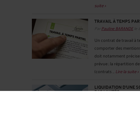
suite >
TRAVAIL À TEMPS PART
Par
Pauline BARANDE
le 
Un contrat de travail à t
comporter des mentions ob
doit notamment préciser
prévue ; la répartition de
(contrats ...
Lire la suite >
LIQUIDATION D’UNE S
PAS LIMITÉE
Par
Pauline BARANDE
le 
La dissolution d’une soc
conformément aux disposit
pas intervenue dans un dé
ministère public ou tout i