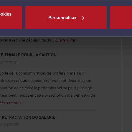
27/02/2020
ookies
peuvent déroger à une clause des statuts et s’en
Personnaliser
sement d’actes postérieurs. Cependant ces actes ne sont
ure où tous les associés y consentent. La Cour de
rter avec une décision du 29 ...
Lire la suite >
 BIENNALE POUR LA CAUTION
27/02/2020
u Code de la consommation, les professionnels qui
u des services aux consommateurs ont deux ans pour
xpiration de ce délai, le professionnel ne peut plus agir
eur peut invoquer cette prescription mais en est-il de
Lire la suite >
T RÉTRACTATION DU SALARIÉ
20/02/2020