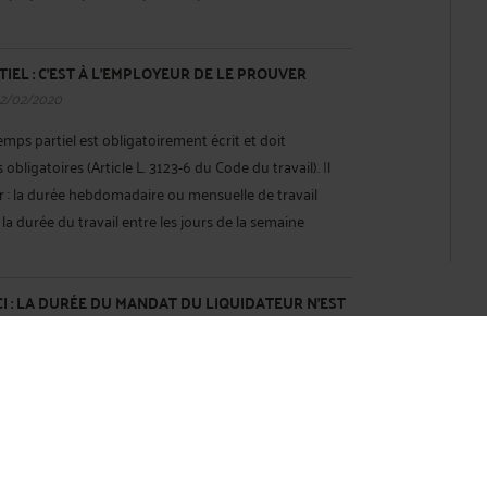
IEL : C’EST À L’EMPLOYEUR DE LE PROUVER
12/02/2020
emps partiel est obligatoirement écrit et doit
ligatoires (Article L. 3123-6 du Code du travail). Il
 : la durée hebdomadaire ou mensuelle de travail
 la durée du travail entre les jours de la semaine
CI : LA DURÉE DU MANDAT DU LIQUIDATEUR N’EST
12/02/2020
iété entraîne sa liquidation. Le liquidateur est nommé
ions des statuts. Si la clôture de la liquidation n’est
lai de trois ans à compter de la dissolution, le
ntéressé ...
Lire la suite >