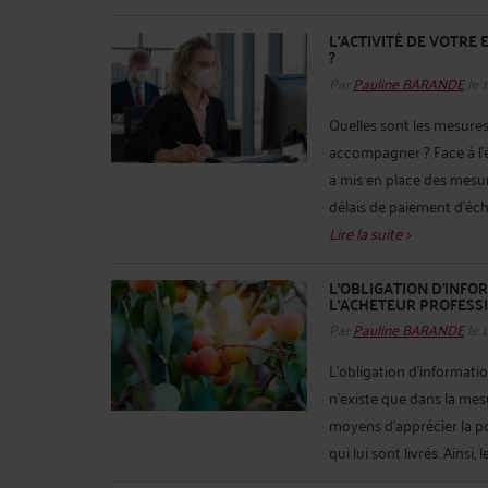
L’ACTIVITÉ DE VOTRE
?
Par
Pauline BARANDE
le 
Quelles sont les mesures
accompagner ? Face à l
a mis en place des mesur
délais de paiement d’éché
Lire la suite >
L’OBLIGATION D’INFO
L’ACHETEUR PROFESS
Par
Pauline BARANDE
le 
L’obligation d’informatio
n’existe que dans la mes
moyens d’apprécier la p
qui lui sont livrés. Ainsi, le 