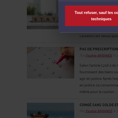
Par
Pauline BARANDE
le 
Tout refuser, sauf les c
Les associés d’une SARL 
techniques
affranchir par l’établis
valables que dans la mes
cassation est venue appo
PAS DE PRESCRIPTION
Par
Pauline BARANDE
le 
Selon l’article L218-2 d
fournissent des biens o
agir en justice. Après l’e
en justice. Le consommat
même pour la caution ...
CONGÉ SANS SOLDE E
Par
Pauline BARANDE
le 