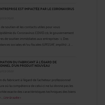
 ENTREPRISE EST IMPACTÉE PAR LE CORONAVIRUS
12/03/2020
 de soutien et les contacts utiles pour vous
’épidémie du Coronavirus COVID-19, le gouvernement
es de soutien immédiates aux entreprises : 1. Des
ances sociales et/ou fiscales (URSSAF, impôts) ; 2. ...
RMATION DU FABRICANT À L’ÉGARD DE
IONNEL D’UN PRODUIT NOUVEAU
12/03/2020
n du fabricant à l’égard de l’acheteur professionnel
ure où la compétence de celui-ci ne lui donne pas les
ortée exacte des caractéristiques techniques des biens
...
Lire la suite >