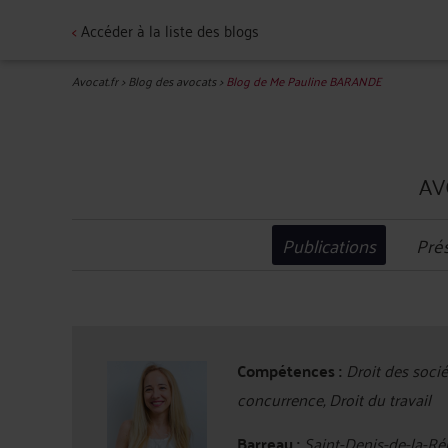
<
Accéder à la liste des blogs
Avocat.fr
>
Blog des avocats
>
Blog de Me Pauline BARANDE
AV
Publications
Pré
Compétences :
Droit des sociét
concurrence, Droit du travail
Barreau :
Saint-Denis-de-la-Ré