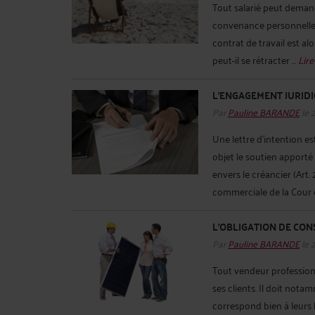
Tout salarié peut deman
convenance personnelle
contrat de travail est a
peut-il se rétracter ...
Lire
L’ENGAGEMENT JURIDI
Par
Pauline BARANDE
le 
Une lettre d’intention e
objet le soutien apporté
envers le créancier (Art.
commerciale de la Cour d
L’OBLIGATION DE CO
Par
Pauline BARANDE
le 
Tout vendeur professionn
ses clients. Il doit nota
correspond bien à leurs b