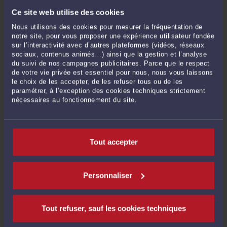
Ce site web utilise des cookies
PEUT-ON FAIRE TRAVAILLER UN MINEUR ?
Nous utilisons des cookies pour mesurer la fréquentation de
Par
Pauline BARANDE
le 02/06/2017
notre site, pour vous proposer une expérience utilisateur fondée
sur l’interactivité avec d’autres plateformes (vidéos, réseaux
En principe, une personne ne peut pas travailler en France avant l’âge de 16 ans.
sociaux, contenus animés…) ainsi que la gestion et l’analyse
Il existe toutefois des exceptions. Avant l’âge de 14 ans, il est uniquement
du suivi de nos campagnes publicitaires. Parce que le respect
de votre vie privée est essentiel pour nous, nous vous laissons
possible de travailler dans une entreprise de spectacles ou en tant que
le choix de les accepter, de les refuser tous ou de les
mannequin avec une autorisation administrative (Article L7124-1 du Code du
paramétrer, à l’exception des cookies techniques strictement
travail). A partir de 14 ans, ...
Lire la suite >
nécessaires au fonctionnement du site.
Tout accepter
Personnaliser
SAS : L’IMPORTANCE DE SES STATUTS POUR DÉFINIR SA
DIRECTION
Tout refuser, sauf les cookies techniques
Par
Pauline BARANDE
le 02/06/2017