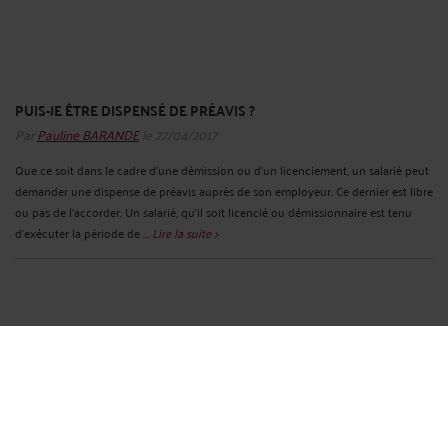
PUIS-JE ÊTRE DISPENSÉ DE PRÉAVIS ?
Par
Pauline BARANDE
le 27/04/2017
Que ce soit dans le cadre d’une démission ou d’un licenciement, un salarié peut
demander une dispense de préavis auprès de son employeur. Ce dernier est libre
ou pas de l’accorder. Un salarié, qu’il soit licencié ou démissionnaire est tenu
d'exécuter la période de ...
Lire la suite >