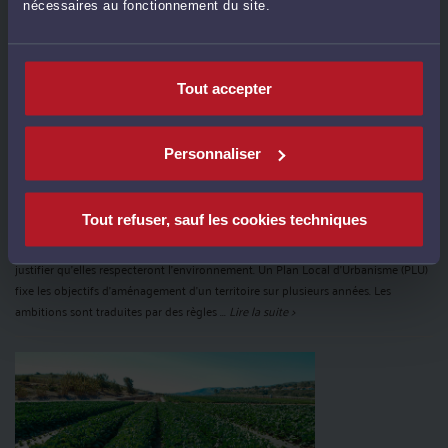
nécessaires au fonctionnement du site.
Tout accepter
Personnaliser
LES COLLECTIVITÉS DOIVENT PRENDRE EN COMPTE
L'ENVIRONNEMENT POUR RÉDIGER LEUR PLU
Par
Pauline CHARDONNET
le 18/07/2024
Tout refuser, sauf les cookies techniques
Lors de l’élaboration d’un Plan Local d'Urbanisme (PLU), les Collectivités doivent
justifier qu’elles respecteront l’environnement. Un Plan Local d’Urbanisme (PLU)
fixe les objectifs d’aménagement d’un territoire sur plusieurs années. Les
ambitions sont traduites par des règles ...
Lire la suite >