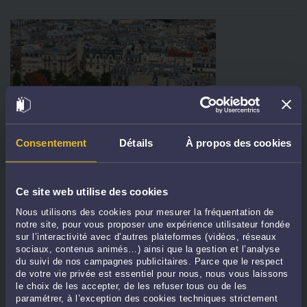
Consentement
Détails
À propos des cookies
LES COLLECTIVITÉS PEUVENT PRÉEMPTER UN BIEN POUR
RÉALISER DES LOGEMENTS SOCIAUX
Par
Pauline CHARDONNET
le 19/07/2024
Ce site web utilise des cookies
Une Ville peut préempter un bien à condition d’y réaliser un projet d’intérêt
Nous utilisons des cookies pour mesurer la fréquentation de
notre site, pour vous proposer une expérience utilisateur fondée
général. Le juge vérifie la légalité et l’avancement de l’opération envisagée par la
sur l’interactivité avec d’autres plateformes (vidéos, réseaux
Ville acheteuse. Une décision du Tribunal administratif illustre le contrôle ...
Lire
sociaux, contenus animés…) ainsi que la gestion et l’analyse
la suite >
du suivi de nos campagnes publicitaires. Parce que le respect
de votre vie privée est essentiel pour nous, nous vous laissons
le choix de les accepter, de les refuser tous ou de les
paramétrer, à l’exception des cookies techniques strictement