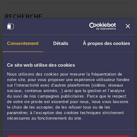
RECHERCHE
Consentement
Détails
À propos des cookies
Publié du
au
Réinitialiser les filtres
Ce site web utilise des cookies
Nous utilisons des cookies pour mesurer la fréquentation de
notre site, pour vous proposer une expérience utilisateur fondée
ARCHIVES
sur l’interactivité avec d’autres plateformes (vidéos, réseaux
sociaux, contenus animés…) ainsi que la gestion et l’analyse
du suivi de nos campagnes publicitaires. Parce que le respect
de votre vie privée est essentiel pour nous, nous vous laissons
Août 2026
le choix de les accepter, de les refuser tous ou de les
Juillet 2026
paramétrer, à l’exception des cookies techniques strictement
nécessaires au fonctionnement du site.
Juin 2026
Mai 2026