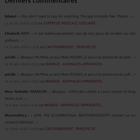
tjdykut :
« You don’t need to pay for anything. The app is totally free. There’s ... »
Le 19 juil. 2026 à 11:28
sur
EXPERTISE MEDICALE JUDICIAIRE : ...
Elisabeth ROY :
« Il est malheureusement rare de nos jours de tomber sur des
prêteurs ... »
Le 27 janv. 2026 à 15:16
sur
CAUTIONNEMENT : PRINCIPE DE ...
pricille :
« Bonjour Mr/Mme, je suis Mme ROSINE, je suis à la recherche de prêt ... »
Le 16 janv. 2026 à 05:11
sur
BANQUE - ANOMALIES APPARENTES ...
pricille :
« Bonjour Mr/Mme, je suis Mme ROSINE, je suis à la recherche de prêt ... »
Le 16 janv. 2026 à 05:11
sur
BANQUE - ANOMALIES APPARENTES ...
Mme Nathalie VASSEUR :
« Bonjour, J’offre des crédits à court, moyen et long
terme à un ... »
Le 6 janv. 2026 à 11:44
sur
BANQUE - ANOMALIES APPARENTES ...
illuminatib53 :
« JOIN THE ILLUMINATI666 BROTHERHOOD?!!! contact us on
+2349017887682 ... »
Le 2 janv. 2026 à 08:15
sur
CAUTIONNEMENT : PRINCIPE DE ...