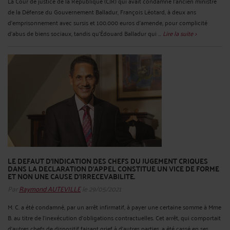
La Cour de justice de la République (CJR) qui avait condamné l’ancien ministre
de la Défense du Gouvernement Balladur, François Léotard, à deux ans
d'emprisonnement avec sursis et 100.000 euros d’amende, pour complicité
d'abus de biens sociaux, tandis qu'Édouard Balladur qui ...
Lire la suite >
LE DEFAUT D’INDICATION DES CHEFS DU JUGEMENT CRIQUES
DANS LA DECLARATION D’APPEL CONSTITUE UN VICE DE FORME
ET NON UNE CAUSE D’IRRECEVABILITE.
Par
Raymond AUTEVILLE
le 29/05/2021
M. C. a été condamné, par un arrêt infirmatif, à payer une certaine somme à Mme
B. au titre de l'inexécution d'obligations contractuelles. Cet arrêt, qui comportait
d'autres chefs de dispositif faisant grief à d'autres parties, a été cassé en ses