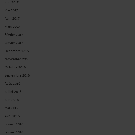
Elisabeth ROY :
« Il est malheureusement rare de nos jours de tomber sur des
prêteurs ... »
Le 27 janv. 2026 à 15:16
sur
CAUTIONNEMENT : PRINCIPE DE ...
pricille :
« Bonjour Mr/Mme, je suis Mme ROSINE, je suis à la recherche de prêt ... »
Le 16 janv. 2026 à 05:11
sur
BANQUE - ANOMALIES APPARENTES ...
pricille :
« Bonjour Mr/Mme, je suis Mme ROSINE, je suis à la recherche de prêt ... »
Le 16 janv. 2026 à 05:11
sur
BANQUE - ANOMALIES APPARENTES ...
Mme Nathalie VASSEUR :
« Bonjour, J’offre des crédits à court, moyen et long
terme à un ... »
Le 6 janv. 2026 à 11:44
sur
BANQUE - ANOMALIES APPARENTES ...
illuminatib53 :
« JOIN THE ILLUMINATI666 BROTHERHOOD?!!! contact us on
+2349017887682 ... »
Le 2 janv. 2026 à 08:15
sur
CAUTIONNEMENT : PRINCIPE DE ...
RECHERCHE