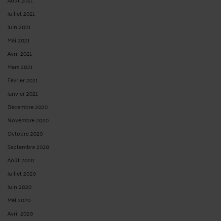
CORONAVIRUS : PUBLICATION DES MESURES D’URGENCE
CONCERNANT LES CONTRATS DE VOYAGES TOURISTIQUES ET DE
SEJOURS.
Par
Raymond AUTEVILLE
le 30/03/2020
Par la loi n°2020-290 du 23 mars 2020 d'urgence pour faire face à l'épidémie de
covid-19 a été publiée au Journal Officiel du 24 mars 2020, L’Assemblée
nationale et le Sénat ont, é, dans le cadre de l’état d’urgence sanitaire ,dans les
conditions prévues ...
Lire la suite >