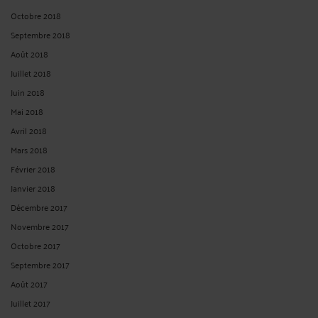
CONTACTER ME AUTEVILLE
PRENDRE RDV EN CABINET
CONSULTER PAR TÉLÉPHONE
POSER UNE QUESTION ÉCRITE
Derniers commentaires
tjdykut :
« You don’t need to pay for anything. The app is totally free. There’s ... »
Le 19 juil. 2026 à 11:28
sur
EXPERTISE MEDICALE JUDICIAIRE : ...