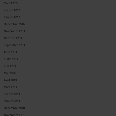
CONCURRENCE DELOYALE : ÉLEMENTS CONSTITUTIFS DU
DENIGREMENT.
Par
Raymond AUTEVILLE
le 27/03/2020
La société Marbrerie des Yvelines (la société MDY) fabrique et commercialise des
plans de travail en marbre, en granit et pierre naturelle et en quartz de synthèse.
Soupçonnant ce dernier matériau d’être dangereux pour la santé de ses
employés, la société MDY a fait ...
Lire la suite >
VOIR PLUS
<
26
>