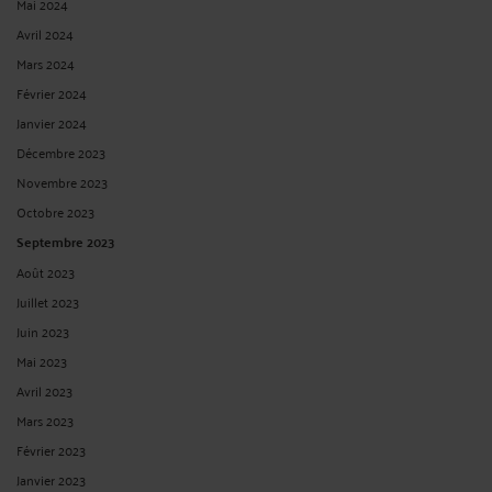
CONSTRUCTION : LA RESPONSABILITE DECENNALE EST D’ORDRE
PUBLIC.
Par
Raymond AUTEVILLE
le 14/04/2020
M. et Mme V. ont vendu leur maison d'habitation à M. et Mme B.. Il a été stipulé
dans l'acte notarié que le bien était raccordé à un système d'assainissement
individuel en bon état de fonctionnement et que l'acquéreur prenait acte de
cette situation et voulait en faire ...
Lire la suite >
IN MEMORIAM - LE PROFESSUER PHILIPPE MALINVAUD (1934-
2020) NOUS A QUITTE.
Par
Raymond AUTEVILLE
le 08/04/2020