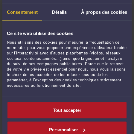
Consentement
Détails
À propos des cookies
Ce site web utilise des cookies
Nous utilisons des cookies pour mesurer la fréquentation de
notre site, pour vous proposer une expérience utilisateur fondée
sur l’interactivité avec d’autres plateformes (vidéos, réseaux
AVOCAT : UN TEXTO PEUT ETABLIR L’EXISTENCE D’UNE
sociaux, contenus animés…) ainsi que la gestion et l’analyse
CONVENTION D’HONORAIRES.
du suivi de nos campagnes publicitaires. Parce que le respect
de votre vie privée est essentiel pour nous, nous vous laissons
Par
Raymond AUTEVILLE
le 18/04/2020
le choix de les accepter, de les refuser tous ou de les
paramétrer, à l’exception des cookies techniques strictement
Mme X C D (l’avocate), désignée par M. Y (le client) pour l’assister dans sa
nécessaires au fonctionnement du site.
procédure de divorce, a envoyé à ce dernier deux conventions d’honoraires, en
première instance, en janvier 2010, puis en appel, en novembre 2013, prévoyant
chacune un honoraire forfaitaire de diligences outre le ...
Lire la suite >
Tout accepter
Personnaliser