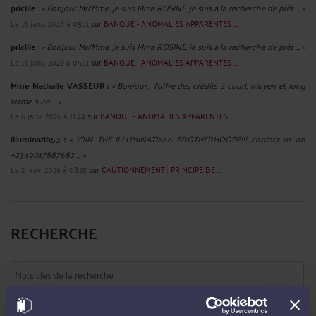
cette question est difficile, tant les réponses données sur les médias, et ailleurs,
sont nombreuses et semblent évidentes. Et pourtant un examen sérieux ...
Lire la
suite >
« COVID 19 : LES AVOCATS SONT DES CITOYENS « A PART ENTIERE
ET NON ENTIEREMENT A PART. »
Par
Raymond AUTEVILLE
le 20/04/2020
Pour faire face à la Pandémie COVID -19, le Gouvernement a décidé que toute
personne qui ne pourraient travailler, obligée de garder chez elle de jeunes
enfants, peut bénéficier d’indemnités journalières pour la garde d'enfants. Le
Conseil national des barreaux a toutefois été ...
Lire la suite >