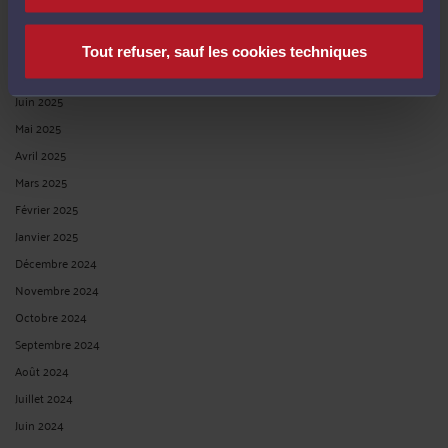
Tout refuser, sauf les cookies techniques
ÉVALUATION DU PREJUDICE ET JUSTICE PREDICTIVE : LE DECRET
« DATAJUST » EST PUBLIE.
Par
Raymond AUTEVILLE
le 16/04/2020
Lorsque le concept de « justice prédictive » a été lancé, il a suscité autant
d’enthousiasme que de crainte. On disait que la décision de justice doit
présenter certains caractères de prévisibilité. On fustigeait que des juridictions
puissent rendre des décisions ...
Lire la suite >