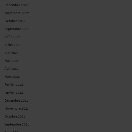
J’ai eu l’honneur et le privilège d’avoir été l’un des nombreux étudiants du
Professeur exceptionnel Philippe Malinvaud. En plus d’être un puits de la
science juridique, c’était un homme formidable, accessible à tous ses étudiants,
et qui avait l’art de rendre ...
Lire la suite >
CORONAVIRUS : PRET AUX ENTREPRISE GARANTI PAR L’ÉTAT.
Par
Raymond AUTEVILLE
le 03/04/2020
L'ensemble des réseaux professionnels des banques s’est engagé dans le
dispositif permettant à l'État de garantir pour 300 Md€ de prêts. Conformément
aux dispositions de la loi de finances rectificative pour 2020 (L. n° 2020-289, 23
mars 2020, art. 6 : JO 24 mars 2020, texte n° 1 ; JCP E 2020, ...
Lire la suite >