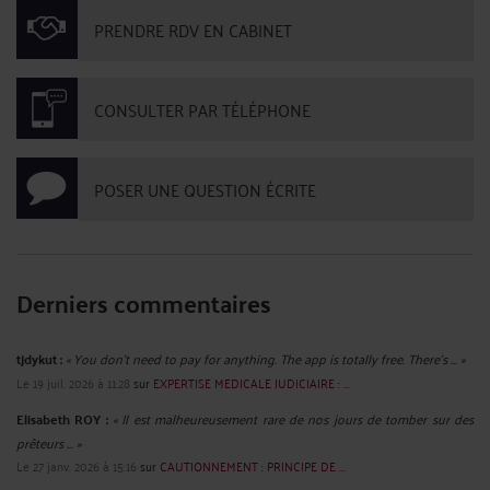
DEFENSE.
Par
Raymond AUTEVILLE
le 28/04/2020
L’Ordre des avocats au barreau de Marseille et l'Ordre des avocats au barreau de
Paris, ont saisi en référé le Conseil d’Etat d’une requête visant à enjoindre l'État
de fournir des masques de protection, gants, blouses de protection et gels
hydro alcooliques aux avocats dans l'exercice de ...
Lire la suite >
CIVID19, CONFINEMENT : LOYERS IMPAYES.
Par
Raymond AUTEVILLE
le 23/04/2020
Quelle solution juridique pour le locataire commerçant qui ne peut pas payer
son loyer à cause du confinement ? On ne mesure pas combien la réponse à