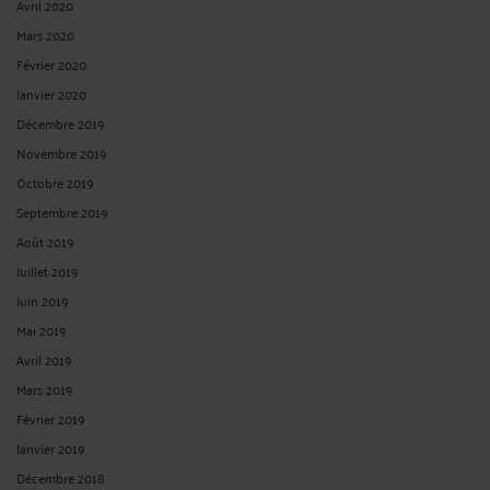
LE COPARTAGEANT QUI PRETEND S’ETRE LIBERE D’UNE DETTE
DOIT JUSTIFIER L’EXTINCTION DE SON OBLIGATION.
Par
Raymond AUTEVILLE
le 24/02/2020
Marie H. est décédée, laissant pour lui succéder ses deux enfants, M. Jean-Pierre
W. et Mme Elizabeth M., en l'état d'un testament léguant divers biens à ses
petits-enfants, M. Jean-Pierre W. a assigné ses cohéritiers en ouverture des
opérations de comptes, liquidation et partage ...
Lire la suite >
VOIR PLUS
<
27
>