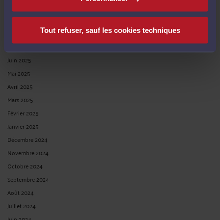
Tout refuser, sauf les cookies techniques
CONTRAT DE TRAVAI : VIOLATION DE L’OBLIGATION DE
CONFIDENTIALITE JUSTIFIE UN LICENCIEMENT POUR FAUTE
GRAVE.
Par
Raymond AUTEVILLE
le 10/03/2020
Monsieur Jacques G. a été embauché par la société ZENECA PHARMA devenue
ASTRAZENECA REIMS en qualité de responsable de services techniques statut
cadre à compter du 7 décembre 1998. Par la suite, le poste a évolué et, en
dernier lieu, le salarié occupait le poste de responsable ...
Lire la suite >