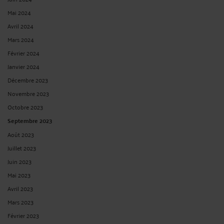
DOMMAGES À LA PERSONNE : TOUS LES PREJUDICES DISTINCTS
DOIVENT ÊTRE REPARES.
Par
Raymond AUTEVILLE
le 04/03/2020
M. S. a été victime, le 19 octobre 2006, d'un accident de la circulation dont M. R.,
assuré auprès de la société GMF, a été déclaré tenu à réparation intégrale ; que
par arrêt du 13 juin 2013, la cour d'appel a condamné M. R. à payer à ...
Lire la
suite >
FORMALISME DE LA CONTESTATION DE SA GARANTIE PAR
L'ASSUREUR.