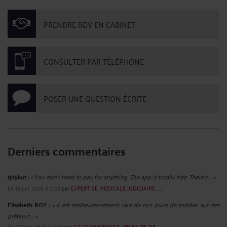
TRANSPORT AERIEN : INDEMNISATIONEN CAS D’ANNULATION DU
VOL
Par
Raymond AUTEVILLE
le 23/03/2020
Des voyageurs finlandais, sur une Compagne aérienne finlandaise, ont réservé
un vol direct Helsinki-Singapour. Le vol a été annulé en raison d'un problème
technique survenu sur l'avion. Les voyageurs ont été réacheminés sur un vol
Helsinki-Singapour avec correspondance. Le ...
Lire la suite >
OBLIGATIONS : PRESCRIPTION
Par
Raymond AUTEVILLE
le 17/03/2020
Une société a réalisé trois études en mars 2008 et octobre 2009 pour le compte