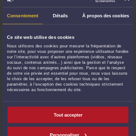
Consentement
Détails
À propos des cookies
Ce site web utilise des cookies
Nous utilisons des cookies pour mesurer la fréquentation de
notre site, pour vous proposer une expérience utilisateur fondée
sur l’interactivité avec d’autres plateformes (vidéos, réseaux
SAISIE IMMOBILIERE : OPPOSABILITE DU BAIL SIGNE PAR LE
sociaux, contenus animés…) ainsi que la gestion et l’analyse
SAISI.
du suivi de nos campagnes publicitaires. Parce que le respect
Par
Raymond AUTEVILLE
le 11/03/2020
de votre vie privée est essentiel pour nous, nous vous laissons
le choix de les accepter, de les refuser tous ou de les
Un bien appartenant à la société Claridge, loué à M. et Mme T. selon bail du 15
paramétrer, à l’exception des cookies techniques strictement
septembre 2008, à effet au 1er septembre 2008, a été adjugé le 16 septembre
nécessaires au fonctionnement du site.
2014, à la société Bestin Realty. Le 6 décembre 2014, cette société a fait délivrer
à ...
Lire la suite >
Tout accepter
Personnaliser