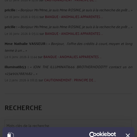
de la société cliente, à la suite de trois devis du 14 décembre 2007, acceptés. Le
4 juin 2010, la société prestataire a établi trois factures, restées impayées, et, le 2
...
Lire la suite >
CORONAVIRUS ET INDEMNISATION DE L’ANNULATION DU
VOYAGE.
Par
Raymond AUTEVILLE
le 15/03/2020
Le jeudi 12 mars 2020 le Président de la République, a annoncé le stade deux
renforcé du plan de lutte contre le coronavirus : fermeture des écoles et des
universités, restriction à moins de 100 personnes de l'ouverture des lieux publics
Samedi 14 mars 2020, le Premier ministre a annoncé le passage ...
Lire la suite >