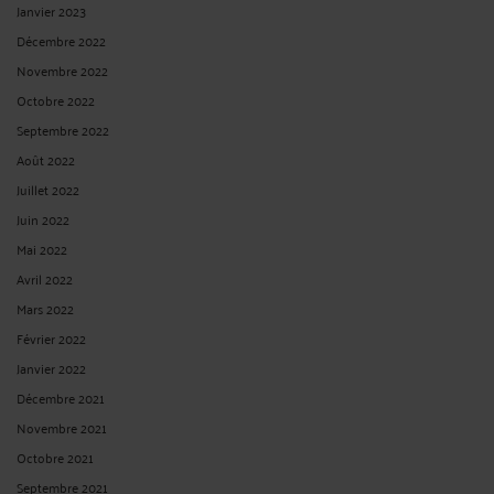
Par
Raymond AUTEVILLE
le 29/02/2020
M. X… a été victime d'un accident de la circulation, alors qu'il était passager
transporté d'un véhicule dont le conducteur, M Y…, est décédé dans l'accident.
L’assureur du conducteur a opposé un refus de prise en charge au motif que le
contrat d'assurance souscrit ...
Lire la suite >
LA VIOLATION D’UNE REGLE D’URBANISME ET DEMANDE DE
DEMOLITION.
Par
Raymond AUTEVILLE
le 28/02/2020
M. Q... et Mme T... ayant déposé deux déclarations préalables de travaux ayant
pour objet, la première, la construction d'un abri de jardin de 15 m² et, la
seconde, la construction d'un abri bois de 12 m², le maire de la commune de