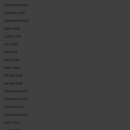
CONTACTER ME AUTEVILLE
PRENDRE RDV EN CABINET
CONSULTER PAR TÉLÉPHONE
POSER UNE QUESTION ÉCRITE
Derniers commentaires
tjdykut :
« You don’t need to pay for anything. The app is totally free. There’s ... »