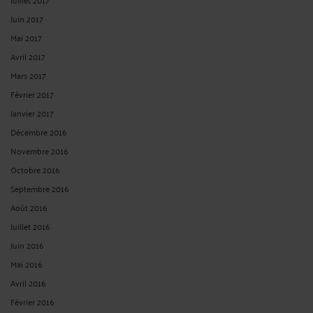
Le 19 juil. 2026 à 11:28
sur
EXPERTISE MEDICALE JUDICIAIRE : ...
Elisabeth ROY :
« Il est malheureusement rare de nos jours de tomber sur des
prêteurs ... »
Le 27 janv. 2026 à 15:16
sur
CAUTIONNEMENT : PRINCIPE DE ...
pricille :
« Bonjour Mr/Mme, je suis Mme ROSINE, je suis à la recherche de prêt ... »
Le 16 janv. 2026 à 05:11
sur
BANQUE - ANOMALIES APPARENTES ...
pricille :
« Bonjour Mr/Mme, je suis Mme ROSINE, je suis à la recherche de prêt ... »
Le 16 janv. 2026 à 05:11
sur
BANQUE - ANOMALIES APPARENTES ...
Mme Nathalie VASSEUR :
« Bonjour, J’offre des crédits à court, moyen et long
terme à un ... »
Le 6 janv. 2026 à 11:44
sur
BANQUE - ANOMALIES APPARENTES ...
illuminatib53 :
« JOIN THE ILLUMINATI666 BROTHERHOOD?!!! contact us on
+2349017887682 ... »
Le 2 janv. 2026 à 08:15
sur
CAUTIONNEMENT : PRINCIPE DE ...
RECHERCHE