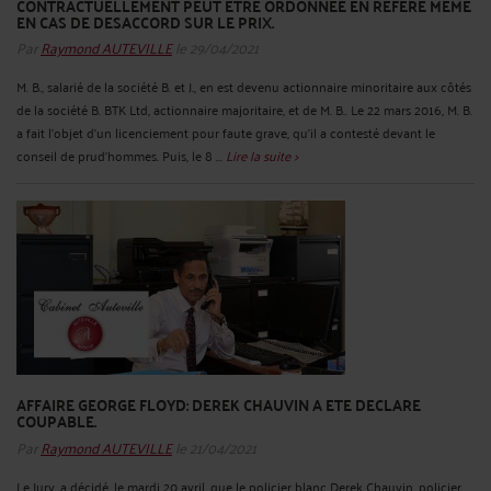
CONTRACTUELLEMENT PEUT ETRE ORDONNEE EN REFERE MEME
EN CAS DE DESACCORD SUR LE PRIX.
Par
Raymond AUTEVILLE
le 29/04/2021
M. B., salarié de la société B. et J., en est devenu actionnaire minoritaire aux côtés
de la société B. BTK Ltd, actionnaire majoritaire, et de M. B.. Le 22 mars 2016, M. B.
a fait l'objet d'un licenciement pour faute grave, qu'il a contesté devant le
conseil de prud'hommes. Puis, le 8 ...
Lire la suite >
AFFAIRE GEORGE FLOYD: DEREK CHAUVIN A ETE DECLARE
COUPABLE.
Par
Raymond AUTEVILLE
le 21/04/2021
Le Jury, a décidé, le mardi 20 avril, que le policier blanc Derek Chauvin, policier