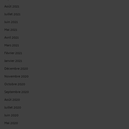
Peynier, par arrêtés du 14 janvier 2009 et du 28 avril 2010, a ...
Lire la suite >
PRESCRIPTION DE L’ACTION EN PAIEMENT DU SOLDE DU PRIX
DANS LE CCMI.
Par
Raymond AUTEVILLE
le 25/02/2020
M. et Mme P. ont conclu avec la société Logemaine un contrat de construction
d'une maison individuelle avec fourniture du plan. La réception de l'ouvrage est
intervenue le 1 août 2011 ; que, par acte du 23 mars 2015, la société Logemaine a
assigné M. et Mme P. en paiement d'un solde du prix des travaux ...
Lire la suite >