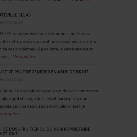
UTEVILLE SELAS
le 17/01/2020
ELAS, vous souhaite une très bonne année 2020.
nté, notre persévérance et notre expérience, à votre
on de vos problèmes. « La volonté, la persévérance et
eurs ...
Lire la suite >
JUSTICE PEUT DEGENERER EN ABUS DE DROIT.
le 15/01/2020
tre l'auteur d'agressions sexuelles et de viols commis sur
, alors qu'il était âgé de 9 ans et participait à une
nisée par une association dont celui-ci était le
re la suite >
UI DE L’USUFRUITIER OU DU NU-PROPRIETAIRE
VICTION ?