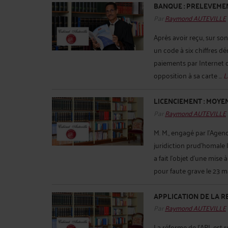
BANQUE : PRELEVEME
Par
Raymond AUTEVILLE
Après avoir reçu, sur s
un code à six chiffres d
paiements par Internet qu
opposition à sa carte ...
L
LICENCIEMENT : MOYE
Par
Raymond AUTEVILLE
M. M., engagé par l'Agenc
juridiction prud'homale 
a fait l'objet d'une mise 
pour faute grave le 23 ma
APPLICATION DE LA RE
Par
Raymond AUTEVILLE
La réforme de l’APL est 