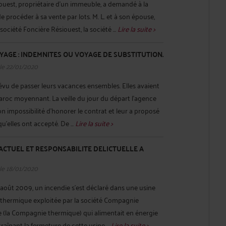
ouest, propriétaire d'un immeuble, a demandé à la
 procéder à sa vente par lots. M. L. et à son épouse,
société Foncière Résiouest, la société ...
Lire la suite >
AGE : INDEMNITES OU VOYAGE DE SUBSTITUTION.
le 22/01/2020
évu de passer leurs vacances ensembles. Elles avaient
roc moyennant. La veille du jour du départ l’agence
on impossibilité d’honorer le contrat et leur a proposé
u’elles ont accepté. De ...
Lire la suite >
TUEL ET RESPONSABILITE DELICTUELLE A
le 18/01/2020
 août 2009, un incendie s’est déclaré dans une usine
e thermique exploitée par la société Compagnie
 (la Compagnie thermique) qui alimentait en énergie
traînant la fermeture de cette usine ...
Lire la suite >