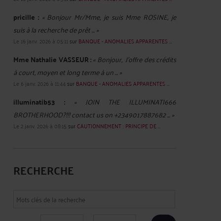
pricille :
« Bonjour Mr/Mme, je suis Mme ROSINE, je
suis à la recherche de prêt ... »
Le 16 janv. 2026 à 05:11
sur
BANQUE - ANOMALIES APPARENTES ...
Mme Nathalie VASSEUR :
« Bonjour, J’offre des crédits
à court, moyen et long terme à un ... »
Le 6 janv. 2026 à 11:44
sur
BANQUE - ANOMALIES APPARENTES ...
illuminatib53 :
« JOIN THE ILLUMINATI666
BROTHERHOOD?!!! contact us on +2349017887682 ... »
Le 2 janv. 2026 à 08:15
sur
CAUTIONNEMENT : PRINCIPE DE ...
RECHERCHE