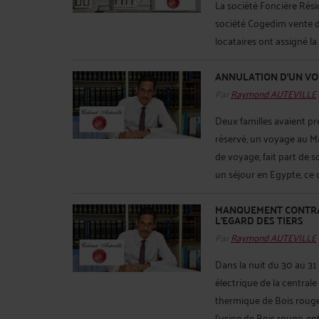
La société Foncière Rési
société Cogedim vente de
locataires ont assigné la 
ANNULATION D’UN VOY
Par
Raymond AUTEVILLE
Deux familles avaient pr
réservé, un voyage au Ma
de voyage, fait part de s
un séjour en Egypte, ce q
MANQUEMENT CONTRAC
L'EGARD DES TIERS
Par
Raymond AUTEVILLE
Dans la nuit du 30 au 31
électrique de la central
thermique de Bois rouge
l’usine de Bois rouge, en