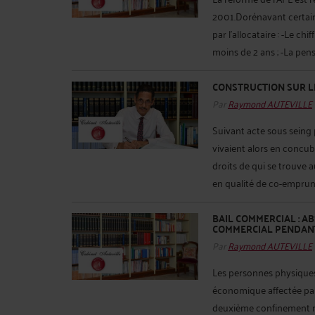
2001.Dorénavant certain
par l'allocataire : -Le ch
moins de 2 ans ; -La pens
CONSTRUCTION SUR LE
Par
Raymond AUTEVILLE
Suivant acte sous seing 
vivaient alors en concub
droits de qui se trouve 
en qualité de co-emprunte
BAIL COMMERCIAL : A
COMMERCIAL PENDANT
Par
Raymond AUTEVILLE
Les personnes physiques 
économique affectée par
deuxième confinement ne