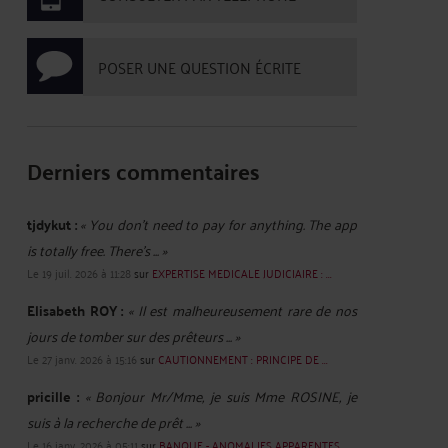
POSER UNE QUESTION ÉCRITE
Derniers commentaires
tjdykut :
« You don’t need to pay for anything. The app
is totally free. There’s ... »
Le 19 juil. 2026 à 11:28
sur
EXPERTISE MEDICALE JUDICIAIRE : ...
Elisabeth ROY :
« Il est malheureusement rare de nos
jours de tomber sur des prêteurs ... »
Le 27 janv. 2026 à 15:16
sur
CAUTIONNEMENT : PRINCIPE DE ...
pricille :
« Bonjour Mr/Mme, je suis Mme ROSINE, je
suis à la recherche de prêt ... »
Le 16 janv. 2026 à 05:11
sur
BANQUE - ANOMALIES APPARENTES ...