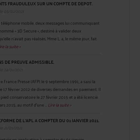
NTS FRAUDULEUX SUR UN COMPTE DE DEPOT.
le 05/02/2021
on téléphone mobile, deux messages lui communiquant
énommé « 3D Secure », destiné à valider deux
'elle n'avait pas réalisés, Mme L. a, le même jour, fait
ire la suite >
NS DE PREUVE ADMISSIBLE.
le 24/01/2021
e France Presse (AFP) le 9 septembre 1991, a saisi la
le 17 février 2012 de diverses demandes en paiement. Il
à pied conservatoire le 27 février 2015 et a été licencié
rs 2015, au motif d'une ...
Lire la suite >
FORME DE L’APL A COMPTER DU 01 JANVIER 2021.
le 21/01/2021
rentrée en application à compter du 01 janvier