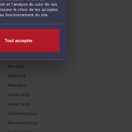
on et l’analyse du suivi de nos
Novembre 2025
issons le choix de les accepter,
 au fonctionnement du site.
Octobre 2025
Septembre 2025
Août 2025
Tout accepter
Juillet 2025
Juin 2025
Mai 2025
Avril 2025
Mars 2025
Février 2025
Janvier 2025
Décembre 2024
Novembre 2024
Octobre 2024