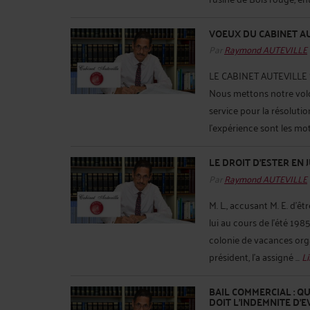
VOEUX DU CABINET A
Par
Raymond AUTEVILLE
LE CABINET AUTEVILLE S
Nous mettons notre volo
service pour la résoluti
l’expérience sont les mot
LE DROIT D’ESTER EN 
Par
Raymond AUTEVILLE
M. L., accusant M. E. d'ê
lui au cours de l'été 1985
colonie de vacances orga
président, l'a assigné ...
Li
BAIL COMMERCIAL : Q
DOIT L’INDEMNITE D’E