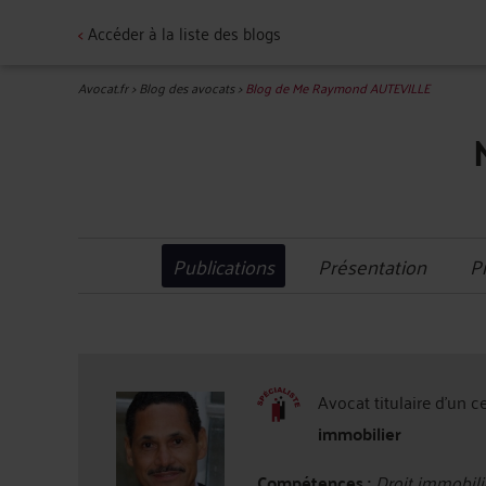
<
Accéder à la liste des blogs
Avocat.fr
>
Blog des avocats
>
Blog de Me Raymond AUTEVILLE
Publications
Présentation
P
Avocat titulaire d'un c
immobilier
Compétences :
Droit immobilie