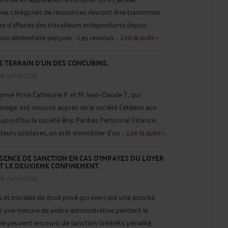
es catégories de ressources devront être transmises
iffre d'affaires des travailleurs indépendants depuis
ion alimentaire perçues ; -Les revenus ...
Lire la suite >
 TERRAIN D’UN DES CONCUBINS.
le 18/01/2021
privé Mme Catherine P. et M. Jean-Claude T., qui
inage, ont souscrit auprès de la société Cétélem aux
aujourd'hui la société Bnp Paribas Personnal Finance,
urs solidaires, un prêt immobilier d'un ...
Lire la suite >
BSENCE DE SANCTION EN CAS D'IMPAYES DU LOYER
 LE DEUXIEME CONFINEMENT.
le 14/01/2021
et morales de droit privé qui exercent une activité
 une mesure de police administrative pendant le
 peuvent encourir de sanction (intérêts, pénalité,