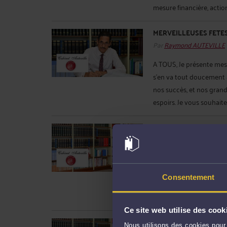
mesure financière, action
MERVEILLEUSES FETES D
Par
Raymond AUTEVILLE
A TOUS, Je présente mes 
s’en va tout doucement 
nos succès, et nos grand
espoirs. Je vous souhaite 
LIMITATIONS DES ATT
Par
Raymond AUTEVILLE
Le Décret n°2020-1608 d
du 23 octobre 2020 pris e
Consentement
janvier 1959 relatif aux a
décret indique que le que
Ce site web utilise des cook
LICENCIEMENT : MOYE
Nous utilisons des cookies pour 