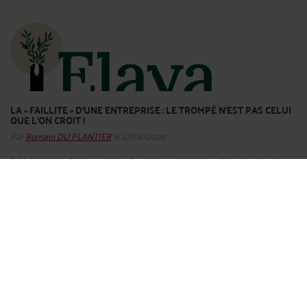
LA « FAILLITE » D’UNE ENTREPRISE : LE TROMPÉ N’EST PAS CELUI
QUE L’ON CROIT !
Par
Romain DU PLANTIER
le 17/06/2020
Si l’épidémie de Covid-19 a fait naître des incertitudes dans bien des domaines,
ses conséquences économiques semblent claires et inéluctables : la « faillite » de
nombreuses entreprises. L’occasion de réfléchir à l’utilisation de ce terme, pour
enfin le bannir de ...
Lire la suite >