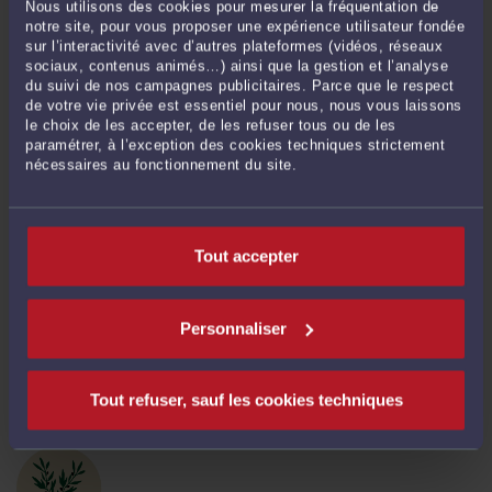
Nous utilisons des cookies pour mesurer la fréquentation de
notre site, pour vous proposer une expérience utilisateur fondée
sur l’interactivité avec d’autres plateformes (vidéos, réseaux
sociaux, contenus animés…) ainsi que la gestion et l’analyse
du suivi de nos campagnes publicitaires. Parce que le respect
de votre vie privée est essentiel pour nous, nous vous laissons
le choix de les accepter, de les refuser tous ou de les
paramétrer, à l’exception des cookies techniques strictement
IMPÔT SUR LES SOCIÉTÉS D’UNE ENTREPRISE EN PROCÉDURE
nécessaires au fonctionnement du site.
COLLECTIVE : LA CRÉANCE DOIT ÊTRE PAYÉE À L’ÉCHÉANCE !
Par
Romain DU PLANTIER
le 25/10/2022
Retour sur une décision de la Cour de cassation rendue en matière de droit des
Tout accepter
entreprises en difficulté et, plus particulièrement, de recouvrement par le fisc de
l’impôt sur les sociétés d’une entreprise en procédure collective. Faits Dans cette
affaire, une société holding ...
Lire la suite >
Personnaliser
Tout refuser, sauf les cookies techniques