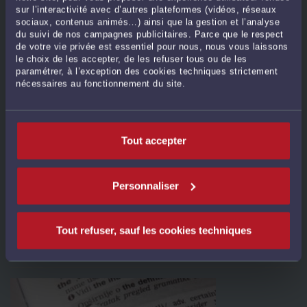
sur l’interactivité avec d’autres plateformes (vidéos, réseaux
sociaux, contenus animés…) ainsi que la gestion et l’analyse
du suivi de nos campagnes publicitaires. Parce que le respect
de votre vie privée est essentiel pour nous, nous vous laissons
le choix de les accepter, de les refuser tous ou de les
paramétrer, à l’exception des cookies techniques strictement
nécessaires au fonctionnement du site.
QUI POSSÈDE LES DROITS D'AUTEUR SUR UN LOGICIEL
DÉVELOPPÉ PAR UN FREE-LANCE ?MOTS-CLÉS : PROPRIÉTÉ
Tout accepter
INTELLECTUELLE, DROITS D'AUTEUR LOGICIEL, DÉVELOPPEUR
FREE-LANCE, CESSION DE DROITS, PRESTATION INFORMATIQUE,
CODE DE LA PROPRIÉTÉ
Par
Sophie PENNARUN
le 04/06/2026
Personnaliser
Mots-clés : propriété intellectuelle, droits d'auteur logiciel, développeur free-
lance, cession de droits, prestation informatique, code de la propriété
Tout refuser, sauf les cookies techniques
intellectuelle, dévolution automatique, contrat de développement La question
de la propriété intellectuelle des logiciels ...
Lire la suite >