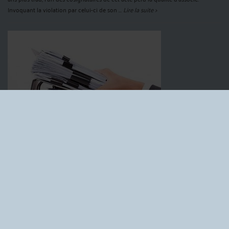
Invoquant la violation par celui-ci de son ...
Lire la suite >
SAS : REQUALIFICATION EN DIRIGEANTS DE FAIT DES MEMBRES
DU CONSEIL DE SURVEILLANCE
Par
Sophie PENNARUN
le 14/05/2024
Une société par actions simplifiée (SAS) fait l’objet d’un redressement par
l’URSSAF pour avoir omis d’intégrer à l’assiette des cotisations sociales les
rémunérations versées au président et au vice-président du conseil de
surveillance de la société. ...
Lire la suite >