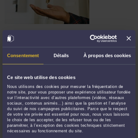
A QUELLES CONDITIONS LE LOCATAIRE DE LOCAUX
COMMERCIAUX PEUT-IL SOUS-LOUER CES LOCAUX ?
Par
Sophie PETROUSSENKO
le 02/05/2025
Les conditions Lorsqu’un locataire est titulaire d’un bail commercial en CHR, il
Consentement
Détails
À propos des cookies
peut vouloir sous-louer une partie des locaux pour les rentabiliser. La sous-
location est différente de la location-gérance, qui implique un transfert de
l’exploitation de l’ensemble des éléments du fonds au locataire-gérant. ...
Lire la
Ce site web utilise des cookies
suite >
Nous utilisons des cookies pour mesurer la fréquentation de
notre site, pour vous proposer une expérience utilisateur fondée
sur l’interactivité avec d’autres plateformes (vidéos, réseaux
sociaux, contenus animés…) ainsi que la gestion et l’analyse
du suivi de nos campagnes publicitaires. Parce que le respect
de votre vie privée est essentiel pour nous, nous vous laissons
le choix de les accepter, de les refuser tous ou de les
paramétrer, à l’exception des cookies techniques strictement
nécessaires au fonctionnement du site.