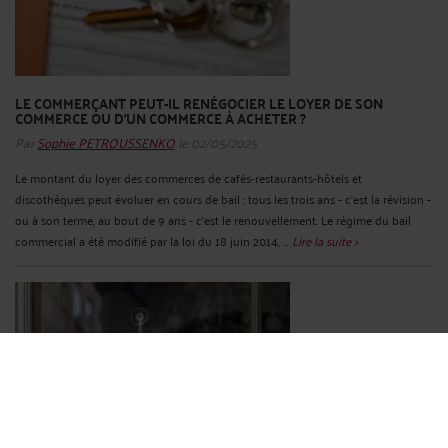
LE COMMERÇANT PEUT-IL RENÉGOCIER LE LOYER DE SON
COMMERCE OU D’UN COMMERCE À ACHETER ?
Par
Sophie PETROUSSENKO
le 02/05/2025
Le montant du loyer des commerces de cafés-restaurants-hôtels et
discothèques peut évoluer en cours de bail : tous les trois ans - c’est la révision -
ou à son terme, au bout de 9 ans - c’est le renouvellement. Le régime du bail
commercial a été modifié par la loi du 18 juin 2014, ...
Lire la suite >