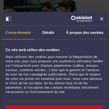
Consentement
Détails
À propos des cookies
COMMENT NÉGOCIER UN CONTRAT COMMERCIAL ?
Ce site web utilise des cookies
Par
Timo RAINIO
le 19/04/2020
Nous utilisons des cookies pour mesurer la fréquentation de
notre site, pour vous proposer une expérience utilisateur fondée
Comment négocier un contrat commercial ? L’objectif d’une « négociation »
sur l’interactivité avec d’autres plateformes (vidéos, réseaux
d’un contrat par plusieurs personnes est de se rapprocher dans le but de
sociaux, contenus animés…) ainsi que la gestion et l’analyse
conclure un contrat en discutant de son contenu et de leurs attentes
du suivi de nos campagnes publicitaires. Parce que le respect
respectives. Durant cette phase les parties vont s’échanger des propositions et ...
de votre vie privée est essentiel pour nous, nous vous laissons
le choix de les accepter, de les refuser tous ou de les
Lire la suite >
paramétrer, à l’exception des cookies techniques strictement
nécessaires au fonctionnement du site.