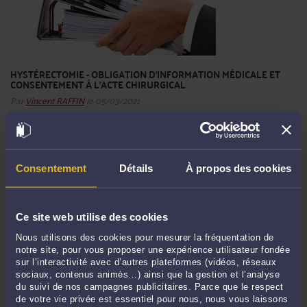
HYSTÉRECTOMIE - OBLIGATION D'INFORMATION MÉDICALE ET
CONSENTEMENT À L'ACTE CHIRURGICAL
Par
Vincent RAFFIN
le 05/03/2021
Il résulte des dispositions de l’article L. 1111-2 du Code de la Santé Publique que :
« Toute personne a le droit d'être informée sur son état de santé. Cette
information porte sur les différentes investigations, traitements ou actions de
prévention qui sont proposés, leur utilité, ...
Lire la suite >
Consentement
Détails
À propos des cookies
Ce site web utilise des cookies
Nous utilisons des cookies pour mesurer la fréquentation de
notre site, pour vous proposer une expérience utilisateur fondée
sur l’interactivité avec d’autres plateformes (vidéos, réseaux
sociaux, contenus animés…) ainsi que la gestion et l’analyse
du suivi de nos campagnes publicitaires. Parce que le respect
de votre vie privée est essentiel pour nous, nous vous laissons