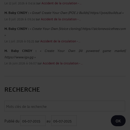
Le 12 juil. 2026 à 04:14
sur
Accident de la circulation - ...
M. Baby CINDY :
« Great! Create Your Own [POE 2 Builds] https://poe2builds.ai »
Le 8 juil. 2026 à 09:24
sur
Accident de la circulation - ...
M. Baby CINDY :
« Create Your Own [Voice cloning] https://aiclonevoicefree.com
»
Le 1 juil. 2026 à 05:25
sur
Accident de la circulation - ...
M. Baby CINDY :
« Create Your Own [AI powered game market]
https://www.igx.gg »
Le 16 juin 2026 à 06:07
sur
Accident de la circulation - ...
RECHERCHE
Publié du
au