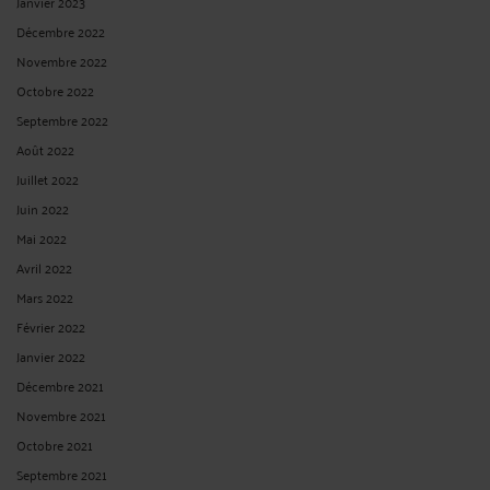
ARRÊTS DE SOINS – LIMITATION DES THÉRAPEUTIQUES ACTIVES :
LE CONSEIL D’ETAT RAPPELLE LES PRINCIPES ET DÉMONTRE
QUE TOUT EST AFFAIRE D’ESPÈCE
Par
Vincent RAFFIN
le 03/09/2025
Par cette décision collégiale de la juridiction des référés du Conseil d'état
rendue le 18 juillet 2025, la plus haute juridiction française, après avoir rappelé
les principes applicables aux décisions de limitation et d'arrêt des
thérapeutiques actives, démontre ...
Lire la suite >