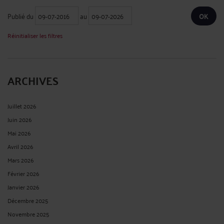
son indemnisation répondent à une ...
Lire la suite >
LES ALÉAS THÉRAPEUTIQUES EN QUELQUES STATISTIQUES
Par
Vincent RAFFIN
le 11/09/2025
les aléas thérapeutiques (dommages imprévisibles des soins en l’absence de
faute) et les événements indésirables graves (EIG) liés aux soins : ⸻ 1.
Définition et critères de l’aléa thérapeutique • L’aléa thérapeutique correspond à
...
Lire la suite >