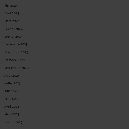
ACCIDENT DE LA ROUTE – OFFRE D’INDEMNISATION DE
L’ASSUREUR : UNE SIMPLE DEMANDE DE JUSTIFICATIF NE PEUT
PAS ÊTRE ASSIMILÉE À LA CORRESPONDANCE PRÉVUE PAR
L'ARTICLE R 211- 39 DU CODE DES ASSURANCES
Par
Vincent RAFFIN
le 08/09/2025
Dans cette affaire, la victime avait été blessée par la chute du mât d'une foreuse
laquelle bénéficiait d'une assurance automobile souscrite auprès de la société
COVEA. Il était débattu devant la Cour de cassation du montant des intérêts de
plein droit et de ...
Lire la suite >