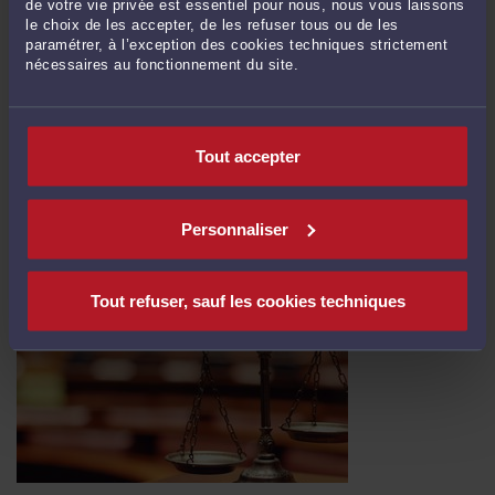
de votre vie privée est essentiel pour nous, nous vous laissons
le choix de les accepter, de les refuser tous ou de les
paramétrer, à l’exception des cookies techniques strictement
nécessaires au fonctionnement du site.
ACCIDENT DE LA ROUTE - VICTIME : LE PROCÈS-VERBAL DE
POLICE NE FAIT PAS LA LOI !
Par
Vincent RAFFIN
le 14/10/2025
Tout accepter
Dans cette affaire, un motard avait été victime d'un accident de la circulation
impliquant un autre véhicule. Dans le cadre de la procédure au fond, la
juridiction d'appel avait retenu une faute de la victime comme étant exclusive
Personnaliser
de tout droit à réparation de son préjudice corporel. Pour ...
Lire la suite >
Tout refuser, sauf les cookies techniques