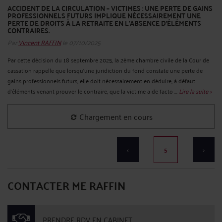
ACCIDENT DE LA CIRCULATION – VICTIMES : UNE PERTE DE GAINS
PROFESSIONNELS FUTURS IMPLIQUE NÉCESSAIREMENT UNE
PERTE DE DROITS À LA RETRAITE EN L'ABSENCE D'ÉLÉMENTS
CONTRAIRES.
Par
Vincent RAFFIN
le 07/10/2025
Par cette décision du 18 septembre 2025, la 2ème chambre civile de la Cour de
cassation rappelle que lorsqu'une juridiction du fond constate une perte de
gains professionnels futurs, elle doit nécessairement en déduire, à défaut
d'éléments venant prouver le contraire, que la victime a de facto ...
Lire la suite >
ACCIDENT DE LA ROUTE - ERREUR MÉDICALE - ALÉA
THÉRAPEUTIQUE : UN DÉCRET VIENT AMÉLIORER QUELQUE PEU