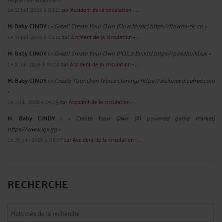
L’indemnisation des accidents de trajet en voiture En France, la distinction entre
accident de travail et accident de trajet est essentielle pour les victimes.
Lorsqu’un salarié est victime d’un accident alors qu’il se rend à son lieu de
travail ou qu’il en revient, l’événement peut ...
Lire la suite >
ACCIDENT DE LA ROUTE - ERREUR MÉDICALE : QUELLE
INDEMNISATION DU PRÉJUDICE SEXUEL?
Par
Vincent RAFFIN
le 12/09/2025
Parmi les préjudices indemnisables après un accident de la route ou une erreur
médicale, le préjudice sexuel occupe une place particulière. Il touche à l’intimité
de la victime et à un aspect essentiel de la qualité de vie. Sa reconnaissance et