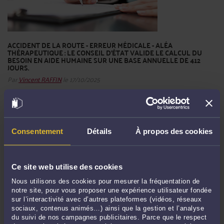
ACCIDENT DE LA ROUTE - ERREUR MÉDICALE - ALÉA
THÉRAPEUTIQUE : LE CONSEIL D'ÉTAT VALIDE LE CALCUL DU
BESOIN EN AIDE HUMAINE SUR UNE BASE ANNUELLE DE 412
JOURS.
Par
Vincent RAFFIN
le 17/10/2025
Ce n'est ni une révolution ni une évolution mais la confirmation d'un courant
jurisprudentiel bien établi tant en matière administrative que judiciaire et
validant la détermination du montant de l'aide humaine annuelle sur la base de
412 jours et non pas de 400 jours. Cette décision du Conseil d'Etat ...
Lire la suite
Consentement
Détails
À propos des cookies
>
Ce site web utilise des cookies
Nous utilisons des cookies pour mesurer la fréquentation de
notre site, pour vous proposer une expérience utilisateur fondée
sur l’interactivité avec d’autres plateformes (vidéos, réseaux
sociaux, contenus animés…) ainsi que la gestion et l’analyse
du suivi de nos campagnes publicitaires. Parce que le respect