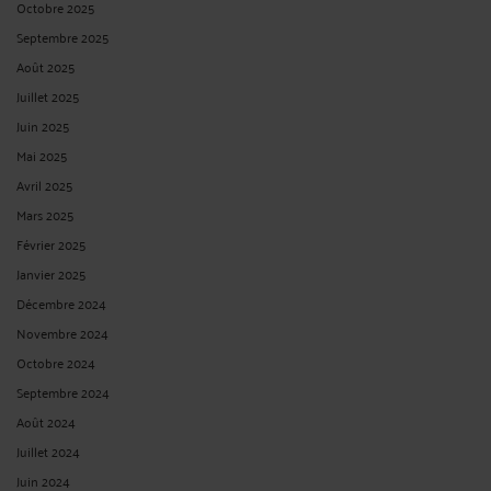
ALÉA THÉRAPEUTIQUE - ANORMALITÉ DU DOMMAGE : LES JUGES
NE DOIVENT PAS DÉNATURER LES TERMES CLAIRS ET PRÉCIS
D'UN RAPPORT D'EXPERTISE MÉDICALE
Par
Vincent RAFFIN
le 09/09/2025
Dans cette affaire, la cour d'appel avait refusé de retenir la condition
d'anormalité du dommage exigée en matière d'indemnisation d'un accident
médical non fautif (aléa thérapeutique) au motif que dans le rapport d'expertise
médical il était indiqué que la survenance ...
Lire la suite >