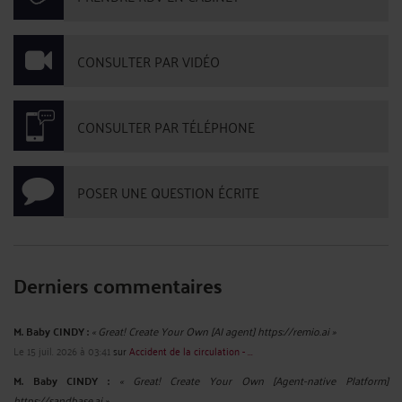
LA SITUATION DES AIDANTS
Par
Vincent RAFFIN
le 18/09/2025
C'est un euphémisme et souvent une lapalissade que de rappeler que les
victimes ont souvent cruellement besoin de leur famille pour les aider à chaque
heure ou jour de leur vie depuis l'accident. Les aidants se retrouvent alors
souvent dans des situations extrêmement difficultueuses. L'Etat cherche parfois
à ...
Lire la suite >
L’ACCIDENT DE TRAJET EN VOITURE : QUELLE INDEMNISATION?
Par
Vincent RAFFIN
le 12/09/2025