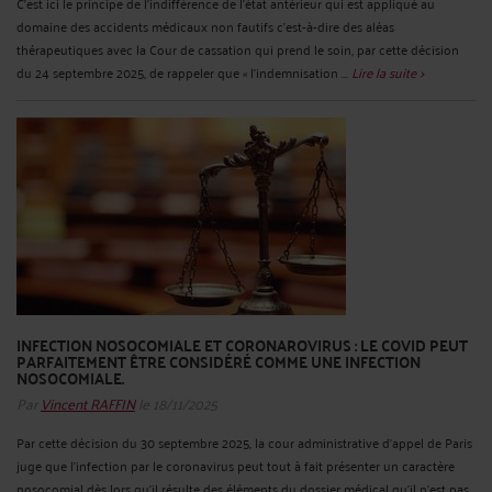
C'est ici le principe de l'indifférence de l'état antérieur qui est appliqué au
domaine des accidents médicaux non fautifs c'est-à-dire des aléas
thérapeutiques avec la Cour de cassation qui prend le soin, par cette décision
du 24 septembre 2025, de rappeler que « l'indemnisation ...
Lire la suite >
INFECTION NOSOCOMIALE ET CORONAROVIRUS : LE COVID PEUT
PARFAITEMENT ÊTRE CONSIDÉRÉ COMME UNE INFECTION
NOSOCOMIALE.
Par
Vincent RAFFIN
le 18/11/2025
Par cette décision du 30 septembre 2025, la cour administrative d'appel de Paris
juge que l'infection par le coronavirus peut tout à fait présenter un caractère
nosocomial dès lors qu'il résulte des éléments du dossier médical qu'il n'est pas