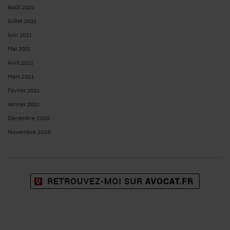
ACCIDENT – ERREUR MÉDICAL – VICTIME : AGGRAVATION ET
DÉLAI DE PRESCRIPTION
Par
Vincent RAFFIN
le 25/08/2025
Il résulte des dispositions de l’article 2226 du Code civil que : « L'action en
responsabilité née à raison d'un événement ayant entraîné un dommage
corporel, engagée par la victime directe ou indirecte des préjudices qui en
résultent, se prescrit par dix ans ...
Lire la suite >