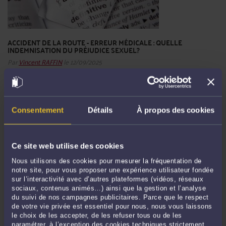
ACCIDENT DE LA ROUTE - ERREUR MÉDICALE : QUELLE
INDEMNISATION DU PRÉJUDICE SEXUEL?
Par
Vincent RAFFIN
le 12/09/2025
Parmi les préjudices indemnisables après un accident de la route ou une erreur
médicale, le préjudice sexuel occupe une place particulière. Il touche à l’intimité
de la victime et à un aspect essentiel de la qualité de vie. Sa reconnaissance et
Consentement
Détails
À propos des cookies
son indemnisation répondent à une ...
Lire la suite >
Ce site web utilise des cookies
Nous utilisons des cookies pour mesurer la fréquentation de
notre site, pour vous proposer une expérience utilisateur fondée
sur l’interactivité avec d’autres plateformes (vidéos, réseaux
sociaux, contenus animés…) ainsi que la gestion et l’analyse
du suivi de nos campagnes publicitaires. Parce que le respect
de votre vie privée est essentiel pour nous, nous vous laissons
le choix de les accepter, de les refuser tous ou de les
paramétrer, à l’exception des cookies techniques strictement