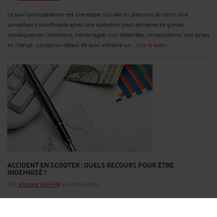
Le suivi postopératoire est une étape cruciale du parcours de soins. Une
surveillance insuffisante après une opération peut entraîner de graves
conséquences : infections, hémorragies non détectées, complications non prises
en charge… Lorsqu’un défaut de suivi entraîne un ...
Lire la suite >
ACCIDENT EN SCOOTER : QUELS RECOURS POUR ÊTRE
INDEMNISÉ ?
Par
Vincent RAFFIN
le 10/06/2025
Le scooter est un moyen de transport de plus en plus utilisé, notamment en
zone urbaine. Mais sa vulnérabilité en cas d’accident de la route est très élevée.