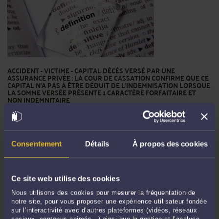
ACCIDENT - VICTIME - CAPITAL DÉCÈS VERSÉ PAR UNE
ASSURANCE PRIVÉE : LA COUR DE CASSATION CONFIRME QUE CE
CAPITAL N’A PAS À ÊTRE DÉDUIT DE L’INDEMNISATION LORSQUE
LA SOMME VERSÉE PRÉSENTE 1 CARACTÈRE FORFAITAIRE ET
NON INDEMNITAIRE
Par
Vincent RAFFIN
le 27/02/2025
Par cette décision du 23 janvier 2025, la Cour de cassation confirme ce que l'on
indiquait précédement dans l'une de nos publications [ Accident - Victime -
Consentement
Détails
À propos des cookies
Capital décès versé par une assurance privée : Ce capital n’a pas à être déduit de
l’indemnisation lorsque la somme ...
Lire la suite >
Ce site web utilise des cookies
Nous utilisons des cookies pour mesurer la fréquentation de
notre site, pour vous proposer une expérience utilisateur fondée
sur l’interactivité avec d’autres plateformes (vidéos, réseaux