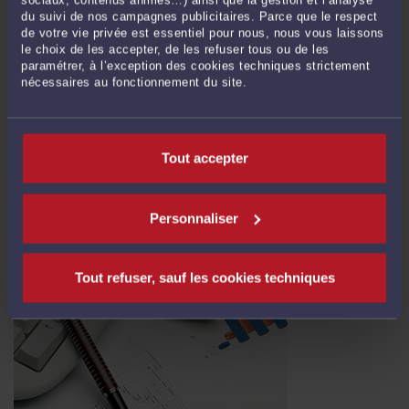
sociaux, contenus animés…) ainsi que la gestion et l’analyse
du suivi de nos campagnes publicitaires. Parce que le respect
de votre vie privée est essentiel pour nous, nous vous laissons
le choix de les accepter, de les refuser tous ou de les
paramétrer, à l’exception des cookies techniques strictement
nécessaires au fonctionnement du site.
ACCIDENT DE LA ROUTE - VICTIME - INDEMNISATION - POINT DE
DÉPART DES INTÉRÊTS MORATOIRES
Par
Vincent RAFFIN
le 26/02/2025
Tout accepter
Par cette décision rendue le 13 février 2025 par la 2e chambre civile de la Cour
de cassation, il est rappelé aux juridictions du fond qu'elle ne peuvent pas fixer
Personnaliser
de manière discrétionnaire le point de départ des intérêts moratoires à compter
de leur décision sans prendre le soin de ...
Lire la suite >
Tout refuser, sauf les cookies techniques