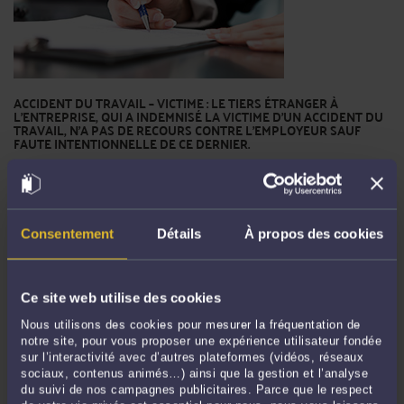
ACCIDENT DU TRAVAIL – VICTIME : LE TIERS ÉTRANGER À
L'ENTREPRISE, QUI A INDEMNISÉ LA VICTIME D'UN ACCIDENT DU
TRAVAIL, N'A PAS DE RECOURS CONTRE L’EMPLOYEUR SAUF
FAUTE INTENTIONNELLE DE CE DERNIER.
Par
Vincent RAFFIN
le 17/10/2024
Par deux décisions rendues à quelques jours d'intervalle en ce mois de
septembre 2024, la 2ème chambre civile de la Cour de cassation prend le soin
de rappeler que sauf si la faute de l'employeur est intentionnelle, le tiers
Consentement
Détails
À propos des cookies
étranger à l'entreprise, qui a indemnisé la victime d'un accident du travail ...
Lire
la suite >
Ce site web utilise des cookies
Nous utilisons des cookies pour mesurer la fréquentation de
notre site, pour vous proposer une expérience utilisateur fondée
sur l’interactivité avec d’autres plateformes (vidéos, réseaux
sociaux, contenus animés…) ainsi que la gestion et l’analyse
du suivi de nos campagnes publicitaires. Parce que le respect