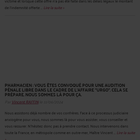
victime et lorsque cette offre n'a pas été faite dans les délais légaux le montant
de l'indemnité offerte ...
Lire la suite >
PHARMACIEN : VOUS ÊTES CONVOQUÉ POUR UNE AUDITION
PÉNALE LIBRE DANS LE CADRE DE L'AFFAIRE "URGO". CELA SE
PRÉPARE. NOUS SOMMES LÀ POUR ÇA.
Par
Vincent RAFFIN
le 11/06/2024
Nous assistons déjà nombre de vos confrères. Face à ce processus judiciaire
anxiogène pour vous, nous sommes là pour vous assister, vous conseiller et
vous rassurer. N'hésitez donc pas à prendre contact. Nous intervenons dans
toute la France, en métropole comme en outre-mer, Maître Vincent ...
Lire la suite
>