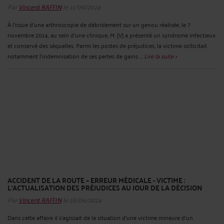
Par
Vincent RAFFIN
le 11/09/2024
À l'issue d'une arthroscopie de débridement sur un genou réalisée, le 7
novembre 2014, au sein d'une clinique, M. [V] a présenté un syndrome infectieux
et conservé des séquelles. Parmi les postes de préjudices, la victime sollicitait
notamment l'indemnisation de ses pertes de gains ...
Lire la suite >
ACCIDENT DE LA ROUTE – ERREUR MÉDICALE - VICTIME :
L’ACTUALISATION DES PRÉJUDICES AU JOUR DE LA DÉCISION
Par
Vincent RAFFIN
le 18/06/2024
Dans cette affaire il s'agissait de la situation d'une victime mineure d'un