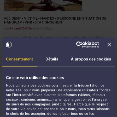
ACCIDENT – VICTIME - NANTES – PERSONNE EN SITUATION DE
HANDICAP - PMR - STATIONNEMENT
Par
Vincent RAFFIN
le 24/09/2024
Il n'est pas inutile de rappeler que les personnes en situation de handicap
pouvant justifier d’un statut PMR doivent désormais se référencer auprès des
services NGE afin que les plaques d'immatriculation de leurs véhicules soient
enregistrées dans la mesure où le pré contrôle du ...
Lire la suite >
Consentement
Détails
À propos des cookies
Ce site web utilise des cookies
Nous utilisons des cookies pour mesurer la fréquentation de
notre site, pour vous proposer une expérience utilisateur fondée
sur l’interactivité avec d’autres plateformes (vidéos, réseaux
sociaux, contenus animés…) ainsi que la gestion et l’analyse
du suivi de nos campagnes publicitaires. Parce que le respect
de votre vie privée est essentiel pour nous, nous vous laissons
le choix de les accepter, de les refuser tous ou de les