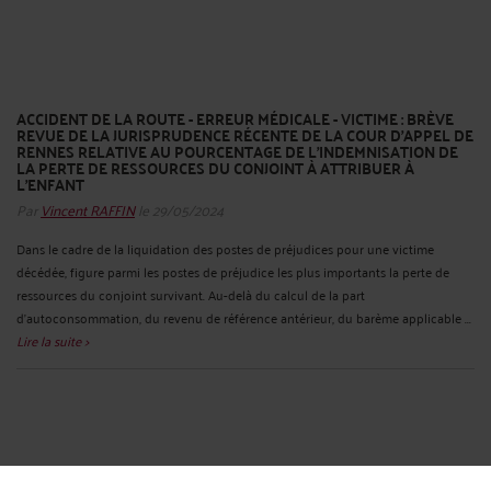
ACCIDENT DE LA ROUTE - ERREUR MÉDICALE - VICTIME : BRÈVE
REVUE DE LA JURISPRUDENCE RÉCENTE DE LA COUR D’APPEL DE
RENNES RELATIVE AU POURCENTAGE DE L'INDEMNISATION DE
LA PERTE DE RESSOURCES DU CONJOINT À ATTRIBUER À
L'ENFANT
Par
Vincent RAFFIN
le 29/05/2024
Dans le cadre de la liquidation des postes de préjudices pour une victime
décédée, figure parmi les postes de préjudice les plus importants la perte de
ressources du conjoint survivant. Au-delà du calcul de la part
d'autoconsommation, du revenu de référence antérieur, du barème applicable ...
Lire la suite >