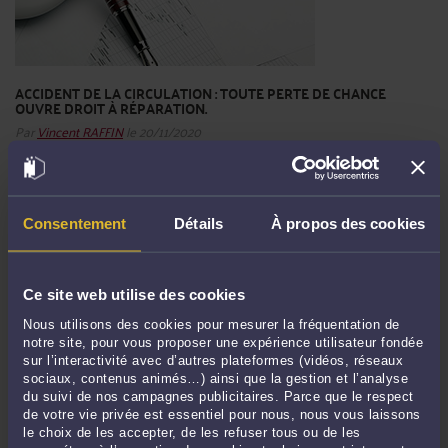
ACCIDENT DE LA CIRCULATION : TOUTE PERTE DE CHANCE
OUVRE DROIT À RÉPARATION.
Par
Vincent RAFFIN
le 20/11/2020
Un cycliste avait été victime d'un accident de la circulation dans des
cicronstances obscures et non décrites par l'enquête. Et le vélo accidenté qui
avait éét consigné avait même disparu! rendant de facto toute expertise
Consentement
Détails
À propos des cookies
technique impossible. La victime avait alors assigné ...
Lire la suite >
Ce site web utilise des cookies
Nous utilisons des cookies pour mesurer la fréquentation de
notre site, pour vous proposer une expérience utilisateur fondée
sur l’interactivité avec d’autres plateformes (vidéos, réseaux
sociaux, contenus animés…) ainsi que la gestion et l’analyse
du suivi de nos campagnes publicitaires. Parce que le respect
de votre vie privée est essentiel pour nous, nous vous laissons
le choix de les accepter, de les refuser tous ou de les