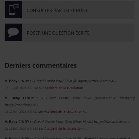
CONSULTER PAR TÉLÉPHONE
POSER UNE QUESTION ÉCRITE
Derniers commentaires
M. Baby CINDY :
« Great! Create Your Own [AI agent] https://remio.ai »
Le 15 juil. 2026 à 03:41
sur
Accident de la circulation - ...
M. Baby CINDY :
« Great! Create Your Own [Agent-native Platform]
https://sandbase.ai »
Le 12 juil. 2026 à 04:21
sur
Accident de la circulation - ...
M. Baby CINDY :
« Great! Create Your Own [Flow Music] https://flowmusic.co »
Le 12 juil. 2026 à 04:14
sur
Accident de la circulation - ...
M. Baby CINDY :
« Great! Create Your Own [POE 2 Builds] https://poe2builds.ai »