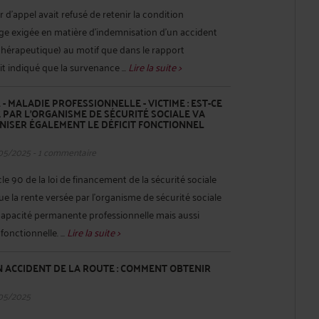
r d'appel avait refusé de retenir la condition
e exigée en matière d'indemnisation d'un accident
 thérapeutique) au motif que dans le rapport
ait indiqué que la survenance ...
Lire la suite >
- MALADIE PROFESSIONNELLE - VICTIME : EST-CE
 PAR L'ORGANISME DE SÉCURITÉ SOCIALE VA
NISER ÉGALEMENT LE DÉFICIT FONCTIONNEL
05/2025 - 1 commentaire
ticle 90 de la loi de financement de la sécurité sociale
e la rente versée par l'organisme de sécurité sociale
incapacité permanente professionnelle mais aussi
onctionnelle. ...
Lire la suite >
UN ACCIDENT DE LA ROUTE : COMMENT OBTENIR
05/2025