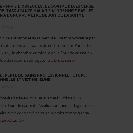
 – FRAIS D’OBSÈQUES : LE CAPITAL DÉCÈS VERSÉ
IRE D'ASSURANCE MALADIE N'INDEMNISE PAS LES
 N’A DONC PAS À ÊTRE DÉDUIT DE LA SOMME
09/2025
éhicule automobile avait percuté une motocyclette par
décès des deux occupants de cette dernière. Par cette
2025, la chambre criminelle de la Cour de cassation
ndue du recours subrogatoire ...
Lire la suite >
E : PERTE DE GAINS PROFESSIONNEL FUTURS,
NNELLE ET VICTIME JEUNE
09/2025
ctime était née en 2001 et avait été victime d'un
2011. Dans le cadre de l'évaluation médico-légale de ses
iciaire avait considéré dans un premier temps que sa
..
Lire la suite >