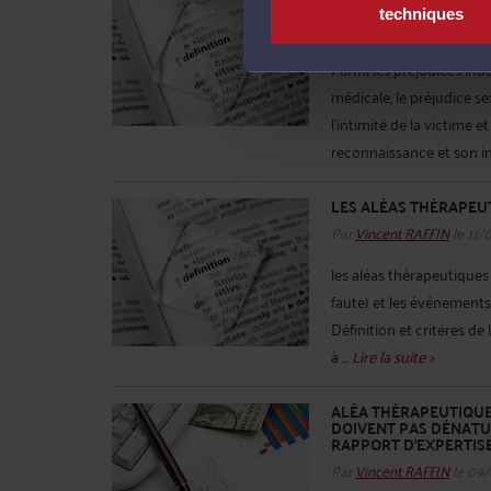
DU PRÉJUDICE SEXUEL
techniques
Par
Vincent RAFFIN
le 12/
Parmi les préjudices ind
médicale, le préjudice se
l’intimité de la victime e
reconnaissance et son i
LES ALÉAS THÉRAPEU
Par
Vincent RAFFIN
le 11/
les aléas thérapeutique
faute) et les événements
Définition et critères de
à ...
Lire la suite >
ALÉA THÉRAPEUTIQUE 
DOIVENT PAS DÉNATUR
RAPPORT D'EXPERTIS
Par
Vincent RAFFIN
le 09