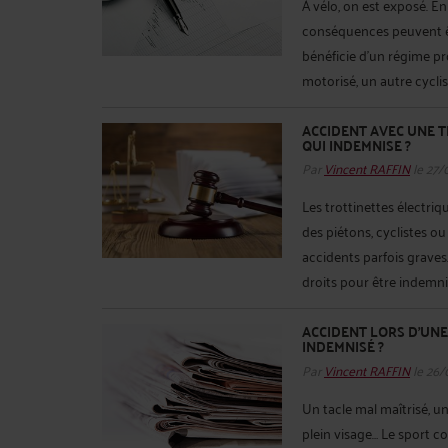
À vélo, on est exposé. En
conséquences peuvent êt
bénéficie d’un régime pr
motorisé, un autre cycli
ACCIDENT AVEC UNE T
QUI INDEMNISE ?
Par
Vincent RAFFIN
le 27/
Les trottinettes électri
des piétons, cyclistes o
accidents parfois graves
droits pour être indemni
ACCIDENT LORS D’UNE
INDEMNISÉ ?
Par
Vincent RAFFIN
le 26/
Un tacle mal maîtrisé, u
plein visage… Le sport c