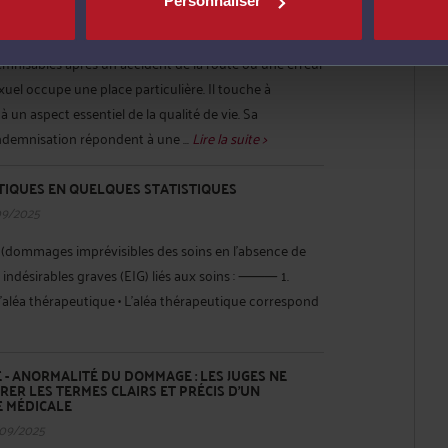
?
Personnaliser
09/2025
emnisables après un accident de la route ou une erreur
xuel occupe une place particulière. Il touche à
t à un aspect essentiel de la qualité de vie. Sa
ndemnisation répondent à une ...
Lire la suite >
TIQUES EN QUELQUES STATISTIQUES
09/2025
s (dommages imprévisibles des soins en l’absence de
 indésirables graves (EIG) liés aux soins : ⸻ 1.
 l’aléa thérapeutique • L’aléa thérapeutique correspond
- ANORMALITÉ DU DOMMAGE : LES JUGES NE
ER LES TERMES CLAIRS ET PRÉCIS D'UN
E MÉDICALE
/09/2025