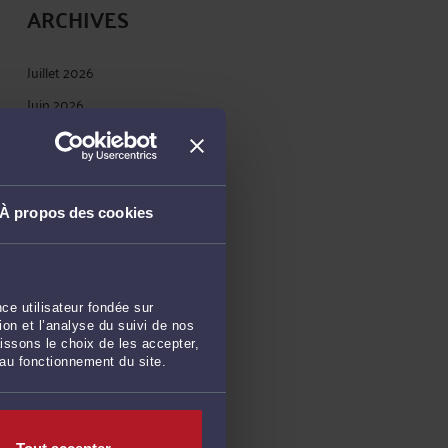
ARCHIVES
Juillet 2026
Juin 2026
Mai 2026
Avril 2026
Mars 2026
À propos des cookies
Février 2026
Janvier 2026
Décembre 2025
ce utilisateur fondée sur
Novembre 2025
on et l’analyse du suivi de nos
issons le choix de les accepter,
Octobre 2025
 au fonctionnement du site.
Septembre 2025
Août 2025