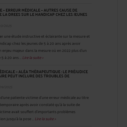
E – ERREUR MÉDICALE – AUTRES CAUSE DE
DE LA DREES SUR LE HANDICAP CHEZ LES JEUNES
10/2025
r une étude instructive et éclairante sur la mesure et
dicap chez les jeunes de 5 à 20 ans après avoir
d'un enjeu majeur dans la mesure où en 2022 plus d'un
5 à 20 ans ...
Lire la suite >
ÉDICALE – ALÉA THÉRAPEUTIQUE : LE PRÉJUDICE
IRE PEUT INCLURE DES TROUBLES DE
09/2025
d'une patiente victime d'une erreur médicale au titre
temporaire après avoir constaté qu’à la suite de
 victime avait souffert d'importants problèmes
on jusqu'à la pose ...
Lire la suite >