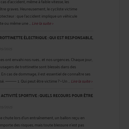
 cas d’accident, même à faible vitesse, les
re graves. Heureusement, le cycliste victime
otecteur : que l’accident implique un véhicule
ste ou même une ...
Lire la suite >
ROTTINETTE ÉLECTRIQUE : QUI EST RESPONSABLE,
05/2025
ques ont envahi nos rues… et nos urgences. Chaque jour,
u usagers de trottinette sont blessés dans des
. En cas de dommage, il est essentiel de connaître ses
sé. ⸻ 1. Qui peut être victime ? • Un ...
Lire la suite >
 ACTIVITÉ SPORTIVE : QUELS RECOURS POUR ÊTRE
05/2025
ne chute lors d’un entraînement, un ballon reçu en
omporte des risques, mais toute blessure n’est pas