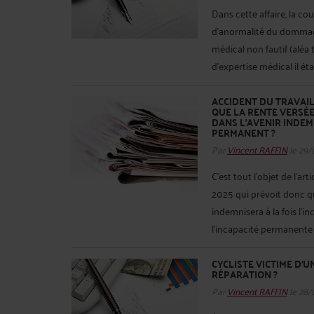
Dans cette affaire, la cou
d'anormalité du dommag
médical non fautif (aléa
d'expertise médical il ét
ACCIDENT DU TRAVAIL 
QUE LA RENTE VERSÉE
DANS L'AVENIR INDEM
PERMANENT ?
Par
Vincent RAFFIN
le 29/
C'est tout l'objet de l'ar
2025 qui prévoit donc qu
indemnisera à la fois l'
l'incapacité permanente f
CYCLISTE VICTIME D’
RÉPARATION ?
Par
Vincent RAFFIN
le 28/