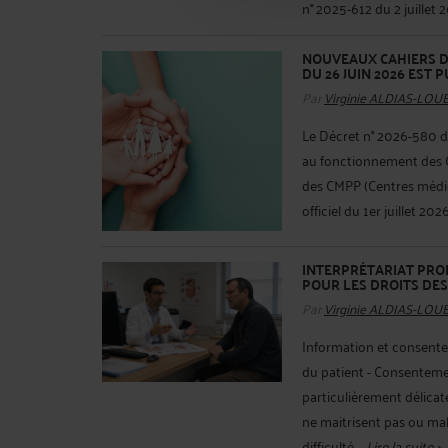
n° 2025-612 du 2 juillet 20
NOUVEAUX CAHIERS DE
DU 26 JUIN 2026 EST P
Par
Virginie ALDIAS-LOU
Le Décret n° 2026-580 du 
au fonctionnement des C
des CMPP (Centres médic
officiel du 1er juillet 202
INTERPRÉTARIAT PROF
POUR LES DROITS DES
Par
Virginie ALDIAS-LOU
Information et consente
du patient - Consentemen
particulièrement délicate
ne maitrisent pas ou mal 
difficulté ...
Lire la suite >