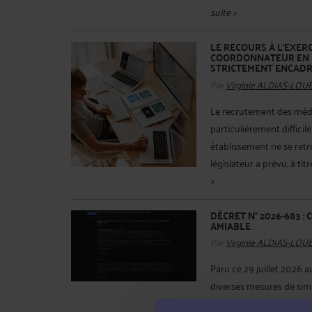
suite >
LE RECOURS À L'EXER
COORDONNATEUR EN E
STRICTEMENT ENCAD
Par
Virginie ALDIAS-LOU
Le recrutement des méd
particulièrement diffici
établissement ne se ret
législateur a prévu, à titr
>
DÉCRET N° 2026-683 :
AMIABLE
Par
Virginie ALDIAS-LOU
Paru ce 29 juillet 2026 a
diverses mesures de simp
procédure civile. Tradit