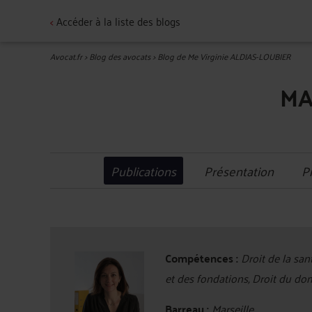
<
Accéder à la liste des blogs
Avocat.fr
>
Blog des avocats
>
Blog de Me Virginie ALDIAS-LOUBIER
MA
Publications
Présentation
P
Compétences :
Droit de la sant
et des fondations, Droit du d
Barreau :
Marseille