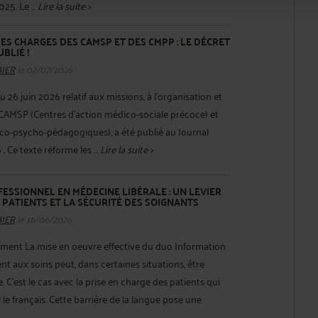
25. Le ...
Lire la suite >
S CHARGES DES CAMSP ET DES CMPP : LE DÉCRET
UBLIÉ !
BIER
le 02/07/2026
26 juin 2026 relatif aux missions, à l'organisation et
AMSP (Centres d'action médico-sociale précoce) et
o-psycho-pédagogiques), a été publié au Journal
6 . Ce texte réforme les ...
Lire la suite >
ESSIONNEL EN MÉDECINE LIBÉRALE : UN LEVIER
 PATIENTS ET LA SÉCURITÉ DES SOIGNANTS
BIER
le 16/06/2026
ment La mise en oeuvre effective du duo Information
t aux soins peut, dans certaines situations, être
. C'est le cas avec la prise en charge des patients qui
le français. Cette barrière de la langue pose une