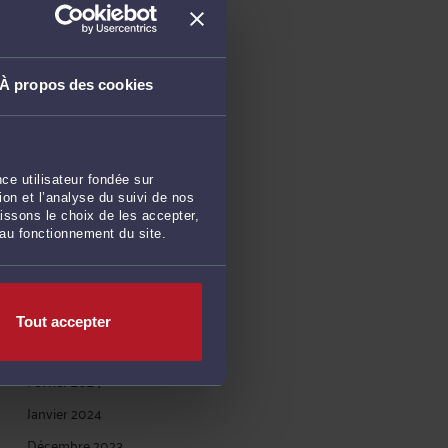
Avril 2026
Mars 2026
À propos des cookies
Janvier 2026
Décembre 2025
Novembre 2025
ce utilisateur fondée sur
Octobre 2025
on et l’analyse du suivi de nos
Août 2025
issons le choix de les accepter,
 au fonctionnement du site.
Juillet 2024
Mai 2024
Avril 2024
Tout accepter
Mars 2024
Février 2024
Janvier 2024
Décembre 2023