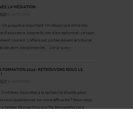
VEC LA MÉDIATION
BIER
le 24/03/2026
e. Un préjudice important. Un désaccord entre des
e d’assurance. Jusque-là, rien d’exceptionnel : ce type
ment courant. L’affaire est portée devant le tribunal
écide alors d’enjoindre les ...
Lire la suite >
A FORMATION 2023 : RETROUVONS NOUS LE
!
BIER
le 07/12/2023
Confrères, Vous etes à la recherche d'outils pour
ous vous questionnez sur votre efficacité ? Nous vous
e à l'atelier de coaching que Me Bernadette Leca
 même animerons lors des Hivernales de ...
Lire la suite >
RENTIEL DE LA CNIL CONCERNANT LES DURÉES