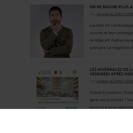
ON NE BADINE PLUS A
Par
Virginie ALDIAS-LOU
Les faits Un cambriolag
assurés et leur compagni
de litige est malheureuse
judiciaire. Le magistrat d
LES HIVERNALES DE L
VENDREDI APRÈS MIDI 
Par
Virginie ALDIAS-LOU
Chères Consoeurs, Chers 
gérer votre activité ? V
invitons à nous rejoindr
(Barreau Ajaccio) et moi
PUBLICATION DU RÉFÉ