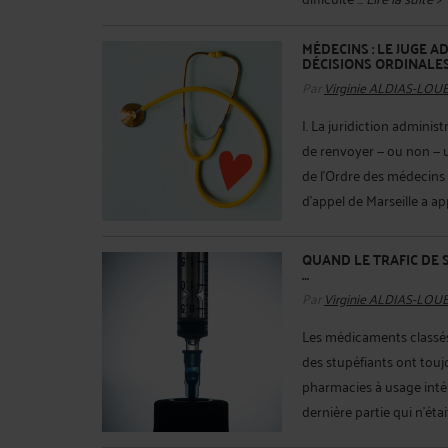
MÉDECINS : LE JUGE A
DÉCISIONS ORDINALES
Par
Virginie ALDIAS-LOU
I. La juridiction administ
de renvoyer — ou non — u
de l’Ordre des médecins ?
d’appel de Marseille a ap
QUAND LE TRAFIC DE 
…
Par
Virginie ALDIAS-LOU
Les médicaments classé
des stupéfiants ont toujou
pharmacies à usage intéri
dernière partie qui n’était