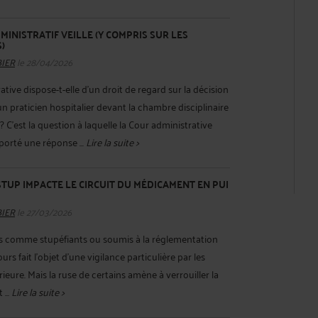
DMINISTRATIF VEILLE (Y COMPRIS SUR LES
)
BIER
le 28/04/2026
rative dispose-t-elle d’un droit de regard sur la décision
n praticien hospitalier devant la chambre disciplinaire
 C’est la question à laquelle la Cour administrative
porté une réponse ...
Lire la suite >
STUP IMPACTE LE CIRCUIT DU MÉDICAMENT EN PUI
BIER
le 27/03/2026
s comme stupéfiants ou soumis à la réglementation
rs fait l’objet d’une vigilance particulière par les
eure. Mais la ruse de certains amène à verrouiller la
 ...
Lire la suite >