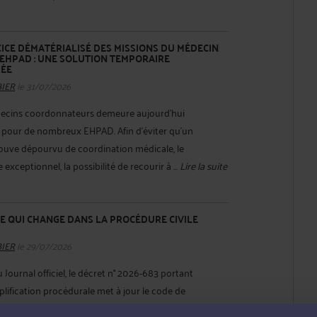
CICE DÉMATÉRIALISÉ DES MISSIONS DU MÉDECIN
HPAD : UNE SOLUTION TEMPORAIRE
RÉE
BIER
le 31/07/2026
ecins coordonnateurs demeure aujourd'hui
le pour de nombreux EHPAD. Afin d'éviter qu'un
rouve dépourvu de coordination médicale, le
e exceptionnel, la possibilité de recourir à ...
Lire la suite
 CE QUI CHANGE DANS LA PROCÉDURE CIVILE
BIER
le 29/07/2026
u Journal officiel, le décret n° 2026-683 portant
lification procédurale met à jour le code de
ionnellement publié chaque été, ce décret annuel