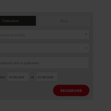
Publications
Blogs
'avocat ou du blog
ntre
et
RECHERCHER