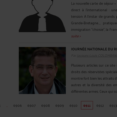
La nouvelle carte de séjour 
direct à l'international : u
tension A l'instar de grands
Grande-Bretagne..., pratiq
immigration "choisie", la Fran
suite >
JOURNÉE NATIONALE DU RÉ
Par
Jacques-Louis COLOMBAN
Plusieurs articles sur ce site
droits des réservistes spécia
montre fort bien les attraits
autres et la diversité des e
différentes armes. Ceux qui so
1
...
6906
6907
6908
6909
6910
6911
6912
6913