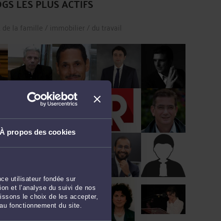
GS LES PLUS ACTIFS
t
de la famille
/
immobilier
/
du travail
Me Icard
Me Auteville
Me Kohen
Me Coussy
À propos des cookies
Me Chhum
Me Schmitt
Me
Me
Rocheblave
Colombani
ce utilisateur fondée sur
mi
Me Ghibaudo
Me Bogucki
Me Ziegler
Me Tall
on et l’analyse du suivi de nos
issons le choix de les accepter,
 au fonctionnement du site.