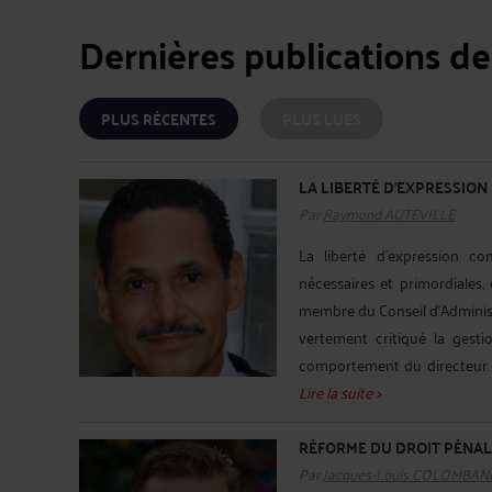
Dernières publications de
PLUS RÉCENTES
PLUS LUES
LA LIBERTÉ D’EXPRESSION
Par
Raymond AUTEVILLE
La liberté d'expression co
nécessaires et primordiales
membre du Conseil d’Administ
vertement critiqué la gest
comportement du directeur. Po
Lire la suite >
RÉFORME DU DROIT PÉNAL: 
Par
Jacques-Louis COLOMBAN