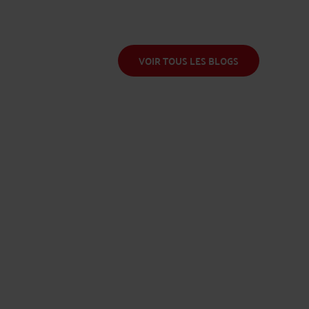
am
Combres
Me Guillot
Me Ratel
Me Kermeur
Me Ouchia
VOIR TOUS LES BLOGS