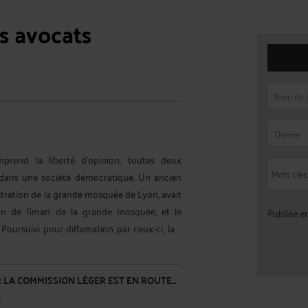
s avocats
Nom de l
Thème
mprend la liberté d'opinion, toutes deux
, dans une société démocratique. Un ancien
ration de la grande mosquée de Lyon, avait
ion de l’iman de la grande mosquée, et le
Publiée e
ursuivi pour diffamation par ceux-ci, la ...
LA COMMISSION LÉGER EST EN ROUTE...
I