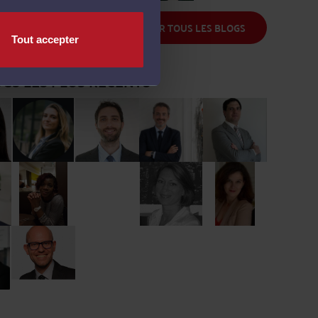
d
Me Fourmont
Me Raffin
Me Cahen
Me Taurand
VOIR TOUS LES BLOGS
Tout accepter
OGS LES PLUS RÉCENTS
Me Salon
Me Cohen-
Me Blanc
Me Gaillard
ne
Boulakia
Me Moreau
Me Lemoine
Me Nieuviaert
Me Elkouby
Salomon
Me Suc
Me Thevenin
Me Simard
Me Thomas