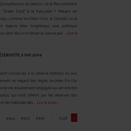
Moutouss
« Compétences et talents » et le Recrutement
y
ne "Green Card" à la française ? Métiers en
 pays, comme les Etats-Unis, le Canada ou la
Me Coll
uant depuis bien longtemps une politique
ce vient de concrétiser la sienne par ...
Lire la
SERVISTE: 8 MAI 2009
I
 sont consacrés à la réserve militaire ou aux
lement au regard des règles sociales. Un clip
 d'une vie doublement engagée au service des
mplois qui sont offerts par les réserves des
nt les habitués des ...
Lire la suite >
6914
6915
6916
...
7148
>