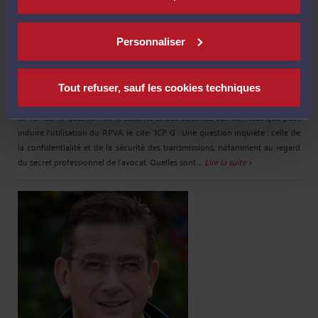
Personnaliser
RPVA: LES PRÉCISIONS DE ME SABATIER AU JCP EN MATIÈRE
DE SÉCURITÉ, À LIRE.
Par
Jacques-Louis COLOMBANI
Tout refuser, sauf les cookies techniques
Mon confrère Gérard Sabater, avocat au barreau de Draguignan répondait
au JCP sur la question de la sécurité et des atteintes aux données que peut
induire l'utilisation du RPVA. Je cite: "JCP G : Une question inquiète : celle de
la confidentialité et de la sécurité des transmissions, notamment au regard
du secret professionnel de l'avocat. Quelles sont ...
Lire la suite >