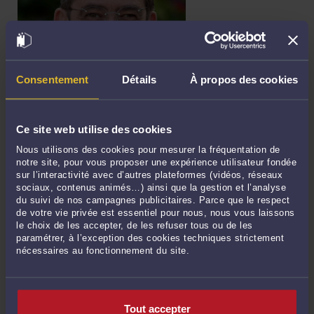
Consentement
Détails
À propos des cookies
ENCORE DE LA SIMPLIFICATION POUR LE "PETITES AFFAIRES"...
Par
Jacques-Louis COLOMBANI
En ces temps de crise, on assiste de plus à des demandes urgentes. La
Ce site web utilise des cookies
procédure européenne relative aux procédures européennes d'injonction de
Nous utilisons des cookies pour mesurer la fréquentation de
payer et de règlement des petits litiges est arrivée pour Noël avec le Décret
notre site, pour vous proposer une expérience utilisateur fondée
n° 2008-1346 du 17 décembre 2008. Un trésor de simplicité introduit dans le
sur l’interactivité avec d’autres plateformes (vidéos, réseaux
NCPC! Un débat, sans avocat bien sur, va s'instaurer ...
Lire la suite >
sociaux, contenus animés…) ainsi que la gestion et l’analyse
du suivi de nos campagnes publicitaires. Parce que le respect
de votre vie privée est essentiel pour nous, nous vous laissons
le choix de les accepter, de les refuser tous ou de les
paramétrer, à l’exception des cookies techniques strictement
nécessaires au fonctionnement du site.
Tout accepter