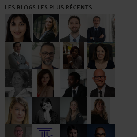
LES BLOGS LES PLUS RÉCENTS
Me Boumediene
Me Salon
Me Cohen-
Me Blanc
Boulakia
Me Gaillard
Me Patou
Me Moreau
Me Lemoine
Parvedy
Me Nieuviaert
Me Elkouby
Me
Me Suc
Salomon
Moutoussamy
Me Thevenin
Me Simard
Me Thomas
Me Coll
Combres