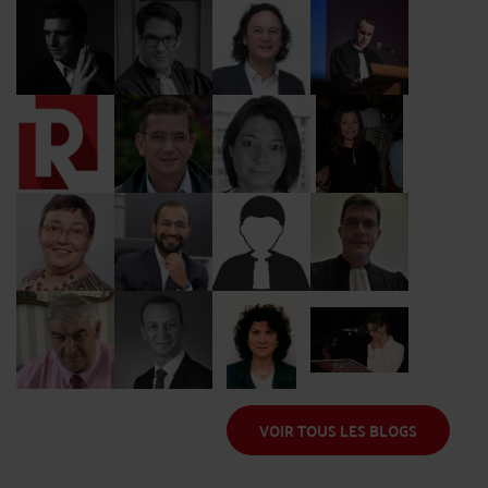
Me Caston
Me Icard
Me Auteville
Me Kohen
Me Coussy
Me Lejeune
Me Chhum
Me Schmitt
Me Rocheblave
Me Colombani
Me Geronimi
Me Ghibaudo
Me Bogucki
Me Ziegler
Me Tall
Me Rouland
Me Fourmont
Me Raffin
Me Cahen
Me Taurand
VOIR TOUS LES BLOGS