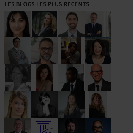
LES BLOGS LES PLUS RÉCENTS
Me Boumediene
Me Salon
Me Cohen-
Me Blanc
Boulakia
Me Gaillard
Me Patou
Me Moreau
Me Lemoine
Parvedy
Me Nieuviaert
Me Elkouby
Me
Me Suc
Salomon
Moutoussamy
Me Thevenin
Me Simard
Me Thomas
Me Coll
Combres