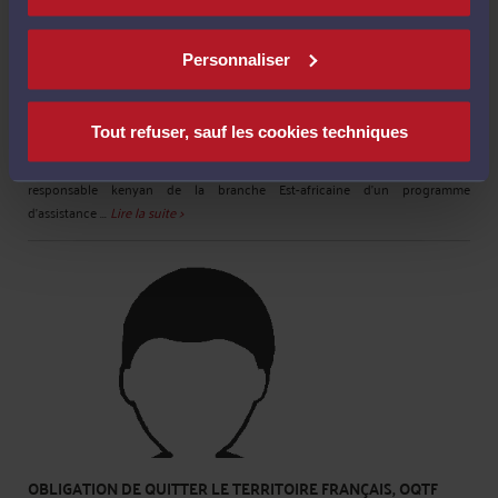
INSÉCURITÉ MARITIME
Par
Amadou TALL
Personnaliser
Malgré la présence de l'armada de l'Union européenne qui patrouille dans le
Golfe d'Aden, "des pirates somaliens ont capturé un cargo turc et un
Tout refuser, sauf les cookies techniques
remorqueur malaisien dans la région, a indiqué mercredi le Centre
antipiraterie du Bureau maritime international (BMI). Le même jour, un
responsable kenyan de la branche Est-africaine d'un programme
d'assistance ...
Lire la suite >
OBLIGATION DE QUITTER LE TERRITOIRE FRANÇAIS, OQTF