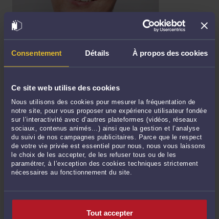
DIVORCE, PRESCRIPTION ET INDEMNITÉS D'OCCUPATION
Par
Brigitte BOGUCKI
Consentement
Détails
À propos des cookies
Lors de l'audience de conciliation, si les époux sont propriétaires du
domicile conjugal, il est normalement jugé de l'attribution à l'un des époux
Ce site web utilise des cookies
de la jouissance, gratuite ou onéreuse, du domicile conjugal, j'en ai déjà
parlé ICI. Une fois le divorce prononcé, et définitif, cette jouissance devient
Nous utilisons des cookies pour mesurer la fréquentation de
obligatoirement onéreuse, les époux devenant ...
Lire la suite >
notre site, pour vous proposer une expérience utilisateur fondée
sur l’interactivité avec d’autres plateformes (vidéos, réseaux
sociaux, contenus animés…) ainsi que la gestion et l’analyse
du suivi de nos campagnes publicitaires. Parce que le respect
de votre vie privée est essentiel pour nous, nous vous laissons
le choix de les accepter, de les refuser tous ou de les
paramétrer, à l’exception des cookies techniques strictement
nécessaires au fonctionnement du site.
Tout accepter