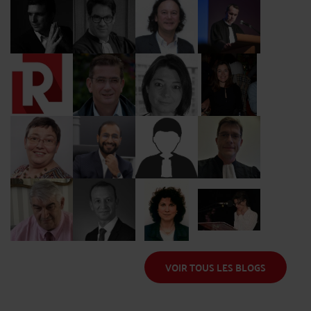
Me Caston
Me Icard
Me Auteville
Me Kohen
Me Coussy
Me Lejeune
Me Chhum
Me Schmitt
Me Rocheblave
Me Colombani
Me Geronimi
Me Ghibaudo
Me Bogucki
Me Ziegler
Me Tall
Me Rouland
Me Fourmont
Me Raffin
Me Cahen
Me Taurand
VOIR TOUS LES BLOGS